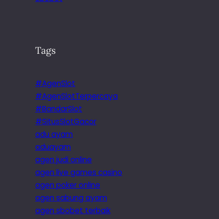
Tags
#AgenSlot
#AgenSlotTerpercaya
#BandarSlot
#SitusSlotGacor
adu ayam
aduayam
agen judi online
agen live games casino
agen poker online
agen sabung ayam
agen sbobet terbaik