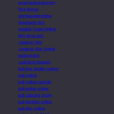
eventsabungayam
Fitur Bonus
gamepokeronline
Gulungan Slot
Hadiah Togel Online
info situs slot
Jackpot Slot
Jackpot Slot Online
jackpotslot
Judi Bola Sbobet
judi live dealer casino
judi online
judi online terbaik
judi poker online
judi sabung ayam
judi sbobet online
judi slot online