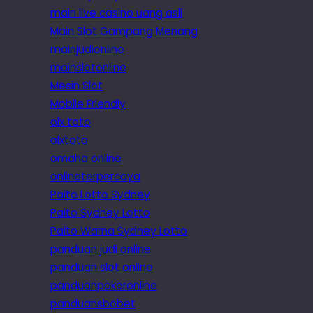
main live casino uang asli
Main Slot Gampang Menang
mainjudionline
mainslotonline
Mesin Slot
Mobile Friendly
olx toto
olxtoto
omaha online
onlineterpercaya
Paito Lotto Sydney
Paito Sydney Lotto
Paito Warna Sydney Lotto
panduan judi online
panduan slot online
panduanpokeronline
panduansbobet