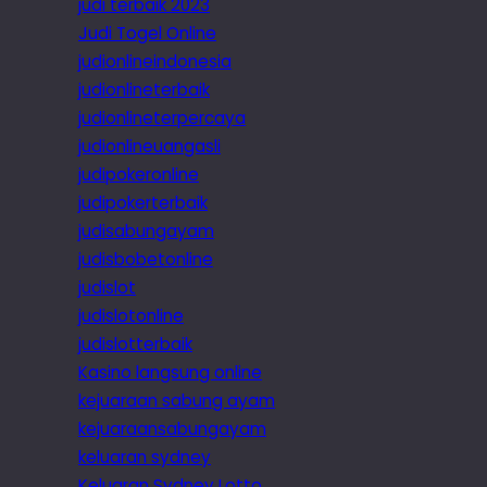
judi terbaik 2023
Judi Togel Online
judionlineindonesia
judionlineterbaik
judionlineterpercaya
judionlineuangasli
judipokeronline
judipokerterbaik
judisabungayam
judisbobetonline
judislot
judislotonline
judislotterbaik
Kasino langsung online
kejuaraan sabung ayam
kejuaraansabungayam
keluaran sydney
Keluaran Sydney Lotto