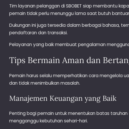
Tim layanan pelanggan di SBOBET siap membantu kapan 
pemain tidak perlu menunggu lama saat butuh bantuan
Dukungan ini juga tersedia dalam berbagai bahasa, t
pendaftaran dan transaksi.
Pelayanan yang baik membuat pengalaman menggunakan
Tips Bermain Aman dan Berta
Pemain harus selalu memperhatikan cara mengelola ua
dan tidak menimbulkan masalah.
Manajemen Keuangan yang Baik
Penting bagi pemain untuk menentukan batas taruhan 
mengganggu kebutuhan sehari-hari.