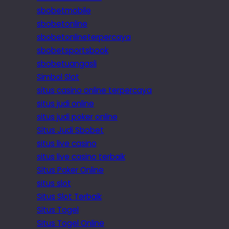
sbobetmobile
sbobetonline
sbobetonlineterpercaya
sbobetsportsbook
sbobetuangasli
Simbol Slot
situs casino online terpercaya
situs judi online
situs judi poker online
Situs Judi Sbobet
situs live casino
situs live casino terbaik
Situs Poker Online
situs slot
Situs Slot Terbaik
Situs Togel
Situs Togel Online