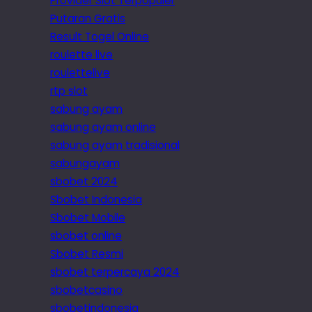
Provider Slot Terpopuler
Putaran Gratis
Result Togel Online
roulette live
roulettelive
rtp slot
sabung ayam
sabung ayam online
sabung ayam tradisional
sabungayam
sbobet 2024
Sbobet Indonesia
Sbobet Mobile
sbobet online
Sbobet Resmi
sbobet terpercaya 2024
sbobetcasino
sbobetindonesia