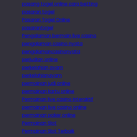
pasang togel online cara betting
pasaran togel
Pasaran Togel Online
pasarantogel
Pengalaman bermain live casino
pengalaman casino nyata
pengalamancasinonyata
perjudian online
perkelahian ayam
perkelahianayam
permainan judi online
permainan kartu online
Permainan live casino interaktif
permainan live casino online
permainan poker online
Permainan Slot
Permainan Slot Terbaik