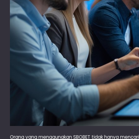
Orang yang menggunakan SBOBET tidak hanya mencari 