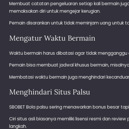
Membuat catatan pengeluaran setiap kali bermain jug
memaksakan diri untuk mengejar kerugian.
Pemain disarankan untuk tidak meminjam uang untuk ta
Mengatur Waktu Bermain
Waktu bermain harus dibatasi agar tidak mengganggu a
Pemain bisa membuat jadwal khusus bermain, misalnya h
Membatasi waktu bermain juga menghindari kecanduan. 
Menghindari Situs Palsu
SBOBET Bola palsu sering menawarkan bonus besar tap
Ciri situs asli biasanya memiliki lisensi resmi dan rev
langkah.