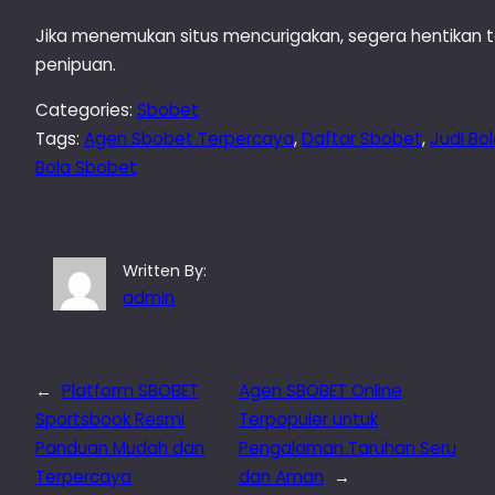
Jika menemukan situs mencurigakan, segera hentikan 
penipuan.
Categories:
Sbobet
Tags:
Agen Sbobet Terpercaya
, 
Daftar Sbobet
, 
Judi Bo
Bola Sbobet
Written By:
admin
←
Platform SBOBET
Agen SBOBET Online
Sportsbook Resmi
Terpopuler untuk
Panduan Mudah dan
Pengalaman Taruhan Seru
Terpercaya
dan Aman
→