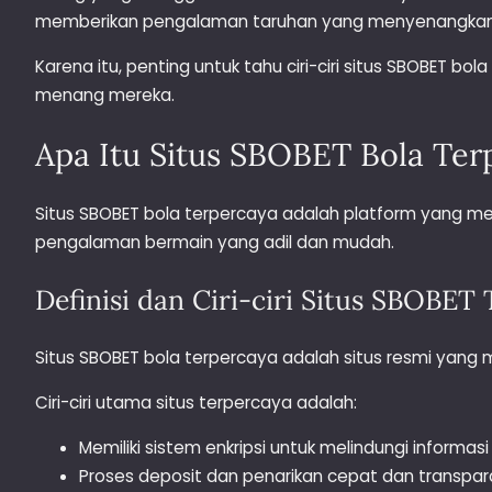
memberikan pengalaman taruhan yang menyenangkan t
Karena itu, penting untuk tahu ciri-ciri situs SBOBET 
menang mereka.
Apa Itu Situs SBOBET Bola Ter
Situs SBOBET bola terpercaya adalah platform yang m
pengalaman bermain yang adil dan mudah.
Definisi dan Ciri-ciri Situs SBOBET
Situs SBOBET bola terpercaya adalah situs resmi yang me
Ciri-ciri utama situs terpercaya adalah:
Memiliki sistem enkripsi untuk melindungi informasi 
Proses deposit dan penarikan cepat dan transpar