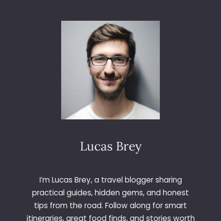
Lucas Brey
I’m Lucas Brey, a travel blogger sharing
practical guides, hidden gems, and honest
tips from the road. Follow along for smart
itineraries, great food finds, and stories worth