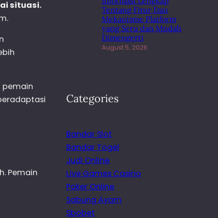
Informasi Lengkap
 situasi.
Tentang Fitur Dan
m.
Mekanisme Platform
yang Seru dan Mudah
Dimengerti
n
August 5, 2026
ebih
i pemain
Categories
beradaptasi
Bandar Slot
Bandar Togel
Judi Online
ah. Pemain
Live Games Casino
Poker Online
Sabung Ayam
Sbobet