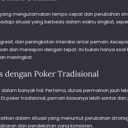
ker yang mengutamakan tempo cepat dan perubahan str
adapi situasi yang berbeda dalam waktu singkat, sepert
gresif, dan peningkatan interaksi antar pemain. Kecepat
 dan merespon dengan tepat. Ini bukan hanya soal ka
an meningkat.
 dengan Poker Tradisional
l dalam banyak hal. Pertama, durasi permainan jauh leb
Di poker tradisional, pemain biasanya lebih santai dan
atkan dalam situasi yang menuntut perubahan strategi
sabaran dan pendekatan yang konsisten.