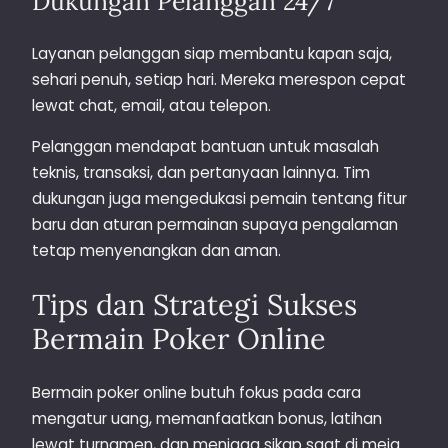
Dukungan Pelanggan 24/7
Layanan pelanggan siap membantu kapan saja,
sehari penuh, setiap hari. Mereka merespon cepat
lewat chat, email, atau telepon.
Pelanggan mendapat bantuan untuk masalah
teknis, transaksi, dan pertanyaan lainnya. Tim
dukungan juga mengedukasi pemain tentang fitur
baru dan aturan permainan supaya pengalaman
tetap menyenangkan dan aman.
Tips dan Strategi Sukses
Bermain Poker Online
Bermain poker online butuh fokus pada cara
mengatur uang, memanfaatkan bonus, latihan
lewat turnamen, dan menjaga sikap saat di meja.