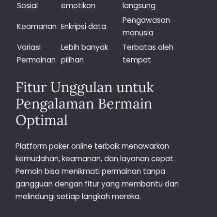
Sosial
emotikon
langsung
Pengawasan
Keamanan
Enkripsi data
manusia
Variasi
Lebih banyak
Terbatas oleh
Permainan
pilihan
tempat
Fitur Unggulan untuk
Pengalaman Bermain
Optimal
Platform poker online terbaik menawarkan
kemudahan, keamanan, dan layanan cepat.
Pemain bisa menikmati permainan tanpa
gangguan dengan fitur yang membantu dan
melindungi setiap langkah mereka.