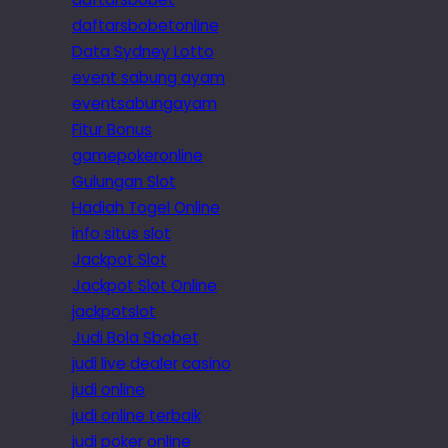
daftarsbobetonline
Data Sydney Lotto
event sabung ayam
eventsabungayam
Fitur Bonus
gamepokeronline
Gulungan Slot
Hadiah Togel Online
info situs slot
Jackpot Slot
Jackpot Slot Online
jackpotslot
Judi Bola Sbobet
judi live dealer casino
judi online
judi online terbaik
judi poker online