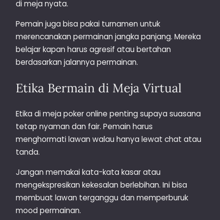
di meja nyata.
Pemain juga bisa pakai turnamen untuk
merencanakan permainan jangka panjang. Mereka
belajar kapan harus agresif atau bertahan
berdasarkan jalannya permainan.
Etika Bermain di Meja Virtual
Etika di meja poker online penting supaya suasana
tetap nyaman dan fair. Pemain harus
menghormati lawan walau hanya lewat chat atau
tanda.
Jangan memakai kata-kata kasar atau
mengekspresikan kekesalan berlebihan. Ini bisa
membuat lawan terganggu dan memperburuk
mood permainan.