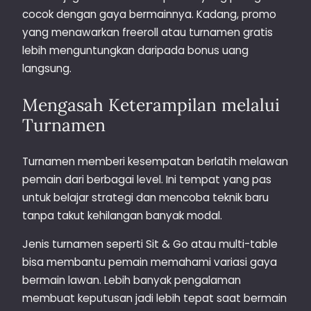
cocok dengan gaya bermainnya. Kadang, promo
yang menawarkan freeroll atau turnamen gratis
lebih menguntungkan daripada bonus uang
langsung.
Mengasah Keterampilan melalui
Turnamen
Turnamen memberi kesempatan berlatih melawan
pemain dari berbagai level. Ini tempat yang pas
untuk belajar strategi dan mencoba teknik baru
tanpa takut kehilangan banyak modal.
Jenis turnamen seperti Sit & Go atau multi-table
bisa membantu pemain memahami variasi gaya
bermain lawan. Lebih banyak pengalaman
membuat keputusan jadi lebih tepat saat bermain