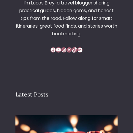
I’m Lucas Brey, a travel blogger sharing
practical guides, hidden gems, and honest
tips from the road. Follow along for smart
itineraries, great food finds, and stories worth
bookmarking.
Facebook
YouTube
Instagram
X
TikTok
LinkedIn
Latest Posts