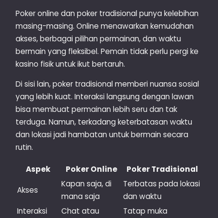
Poker online dan poker tradisional punya kelebihan
masing-masing. Online menawarkan kemudahan
akses, berbagai pilihan permainan, dan waktu
bermain yang fleksibel. Pemain tidak perlu pergi ke
kasino fisik untuk ikut bertaruh.
Di sisi lain, poker tradisional memberi nuansa sosial
yang lebih kuat. Interaksi langsung dengan lawan
bisa membuat permainan lebih seru dan tak
terduga. Namun, terkadang keterbatasan waktu
dan lokasi jadi hambatan untuk bermain secara
rutin.
Aspek
Poker Online
Poker Tradisional
Kapan saja, di
Terbatas pada lokasi
Akses
mana saja
dan waktu
Interaksi
Chat atau
Tatap muka