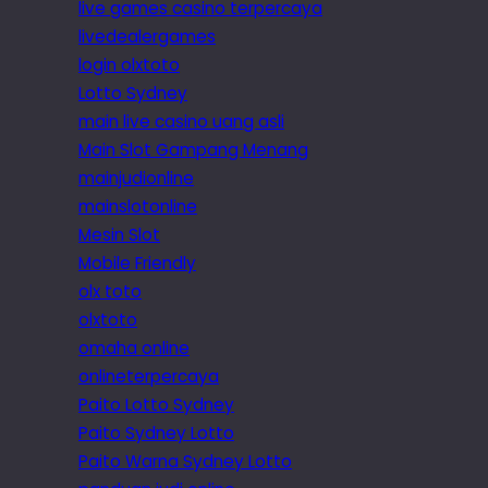
live games casino terpercaya
livedealergames
login olxtoto
Lotto Sydney
main live casino uang asli
Main Slot Gampang Menang
mainjudionline
mainslotonline
Mesin Slot
Mobile Friendly
olx toto
olxtoto
omaha online
onlineterpercaya
Paito Lotto Sydney
Paito Sydney Lotto
Paito Warna Sydney Lotto