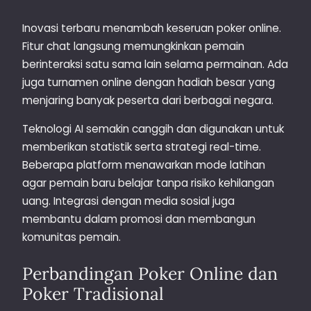
Inovasi terbaru menambah keseruan poker online.
Fitur chat langsung memungkinkan pemain
berinteraksi satu sama lain selama permainan. Ada
juga turnamen online dengan hadiah besar yang
menjaring banyak peserta dari berbagai negara.
Teknologi AI semakin canggih dan digunakan untuk
memberikan statistik serta strategi real-time.
Beberapa platform menawarkan mode latihan
agar pemain baru belajar tanpa risiko kehilangan
uang. Integrasi dengan media sosial juga
membantu dalam promosi dan membangun
komunitas pemain.
Perbandingan Poker Online dan
Poker Tradisional