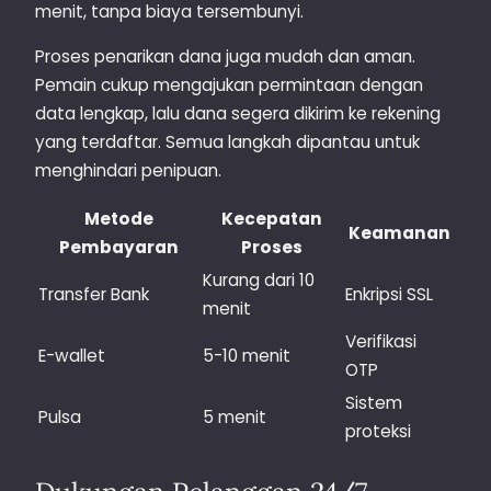
menit, tanpa biaya tersembunyi.
Proses penarikan dana juga mudah dan aman.
Pemain cukup mengajukan permintaan dengan
data lengkap, lalu dana segera dikirim ke rekening
yang terdaftar. Semua langkah dipantau untuk
menghindari penipuan.
Metode
Kecepatan
Keamanan
Pembayaran
Proses
Kurang dari 10
Transfer Bank
Enkripsi SSL
menit
Verifikasi
E-wallet
5-10 menit
OTP
Sistem
Pulsa
5 menit
proteksi