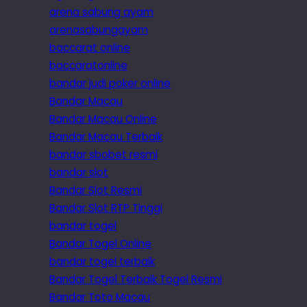
arena sabung ayam
arenasabungayam
baccarat online
baccaratonline
bandar judi poker online
Bandar Macau
Bandar Macau Online
Bandar Macau Terbaik
bandar sbobet resmi
bandar slot
Bandar Slot Resmi
Bandar Slot RTP Tinggi
bandar togel
Bandar Togel Online
bandar togel terbaik
Bandar Togel Terbaik Togel Resmi
Bandar Toto Macau