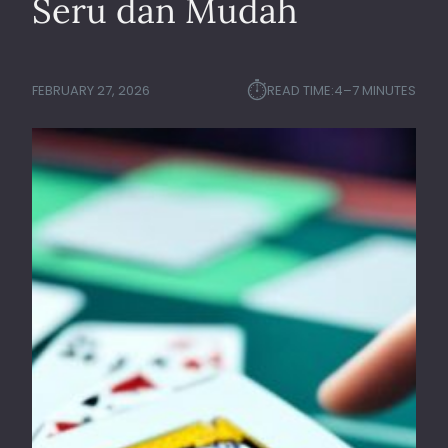
Seru dan Mudah
⏱︎
FEBRUARY 27, 2026
READ TIME:
4–7 MINUTES