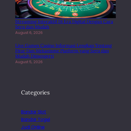
Live Games Casino Mengenal Perkembangan
Streaming Interaktif Di Era Digital Dengan Cara
Seru dan Mudah
August 6, 2026
Live Games Casino Informasi Lengkap Tentang
Fitur Dan Mekanisme Platform yang Seru dan
Mudah Dimengerti
August 5, 2026
Categories
Bandar Slot
Bandar Togel
Judi Online