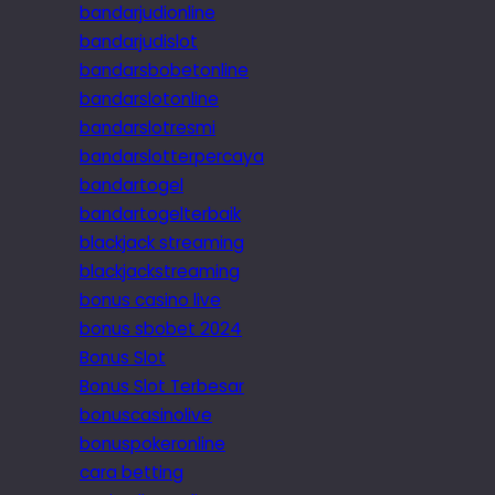
bandarjudionline
bandarjudislot
bandarsbobetonline
bandarslotonline
bandarslotresmi
bandarslotterpercaya
bandartogel
bandartogelterbaik
blackjack streaming
blackjackstreaming
bonus casino live
bonus sbobet 2024
Bonus Slot
Bonus Slot Terbesar
bonuscasinolive
bonuspokeronline
cara betting