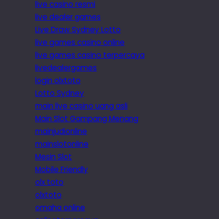
live casino resmi
live dealer games
Live Draw Sydney Lotto
live games casino online
live games casino terpercaya
livedealergames
login olxtoto
Lotto Sydney
main live casino uang asli
Main Slot Gampang Menang
mainjudionline
mainslotonline
Mesin Slot
Mobile Friendly
olx toto
olxtoto
omaha online