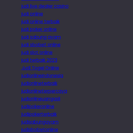
judi live dealer casino
judi online
judi online terbaik
judi poker online
judi sabung ayam
judi sbobet online
judi slot online
judi terbaik 2023
Judi Togel Online
judionlineindonesia
judionlineterbaik
judionlineterpercaya
judionlineuangasli
judipokeronline
judipokerterbaik
judisabungayam
judisbobetonline