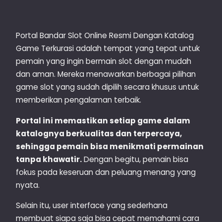
Portal Bandar Slot Online Resmi Dengan Katalog
Game Terkurasi adalah tempat yang tepat untuk
pemain yang ingin bermain slot dengan mudah
dan aman. Mereka menawarkan berbagai pilihan
game slot yang sudah dipilih secara khusus untuk
memberikan pengalaman terbaik.
Portal ini memastikan setiap game dalam
katalognya berkualitas dan terpercaya,
sehingga pemain bisa menikmati permainan
tanpa khawatir.
Dengan begitu, pemain bisa
fokus pada keseruan dan peluang menang yang
nyata.
Selain itu, user interface yang sederhana
membuat siapa saja bisa cepat memahami cara