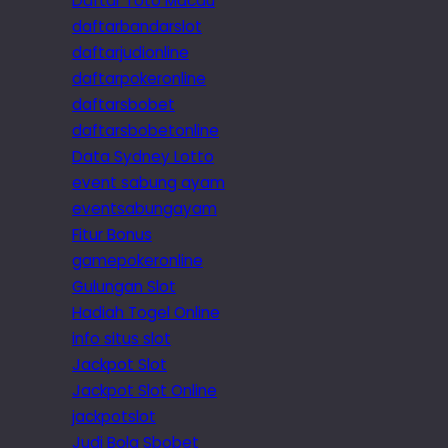
Daftar Toto Macau
daftarbandarslot
daftarjudionline
daftarpokeronline
daftarsbobet
daftarsbobetonline
Data Sydney Lotto
event sabung ayam
eventsabungayam
Fitur Bonus
gamepokeronline
Gulungan Slot
Hadiah Togel Online
info situs slot
Jackpot Slot
Jackpot Slot Online
jackpotslot
Judi Bola Sbobet