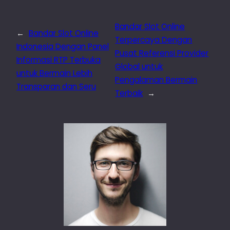
Bandar Slot Online
←
Bandar Slot Online
Terpercaya Dengan
Indonesia Dengan Panel
Pusat Referensi Provider
Informasi RTP Terbuka
Global untuk
untuk Bermain Lebih
Pengalaman Bermain
Transparan dan Seru
Terbaik
→