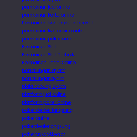
permainan judi online
permainan kartu online
Permainan live casino interaktif
permainan live casino online
permainan poker online
Permainan Slot
Permainan Slot Terbaik
Permainan Togel Online
pertarungan ayam
pertarunganayam
piala sabung ayam
platform judi online
platform poker online
poker dealer langsung
poker online
pokerdealerlangsung
pokerjackpotbesar