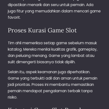
dipastikan menarik dan seru untuk pemain. Ada
juga fitur yang memudahkan dalam mencari game
favorit.
Proses Kurasi Game Slot
Tim ahli memeriksa setiap game sebelum masuk
katalog. Mereka menilai kualitas grafik, gameplay,
dan peluang menang. Game yang lambat atau
sulit dimengerti biasanya tidak dipilih.
Selain itu, aspek keamanan juga diperhatikan.
Game yang terbukti adil dan aman untuk pemain
jadi prioritas. Proses ini membantu memastikan
pemain mendapat pengalaman terbaik tanpa
risiko.