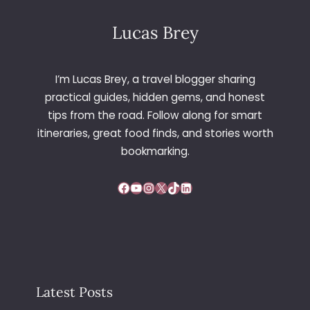
Lucas Brey
I’m Lucas Brey, a travel blogger sharing
practical guides, hidden gems, and honest
tips from the road. Follow along for smart
itineraries, great food finds, and stories worth
bookmarking.
Facebook
YouTube
Instagram
X
TikTok
LinkedIn
Latest Posts