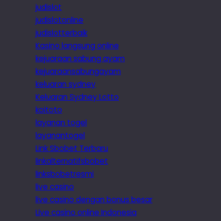
judislot
judislotonline
judislotterbaik
Kasino langsung online
kejuaraan sabung ayam
kejuaraansabungayam
keluaran sydney
Keluaran Sydney Lotto
koitoto
layanan togel
layanantogel
Link Sbobet Terbaru
linkalternatifsbobet
linksbobetresmi
live casino
live casino dengan bonus besar
Live casino online Indonesia