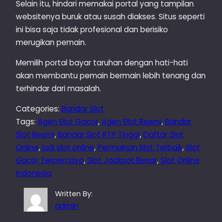
Selain itu, hindari memakai portal yang tampilan
websitenya buruk atau susah diakses. Situs seperti
ini bisa saja tidak profesional dan berisiko
merugikan pemain.
Memilih portal bayar taruhan dengan hati-hati
akan membantu pemain bermain lebih tenang dan
terhindar dari masalah.
Categories:
Bandar Slot
Tags:
Agen Slot Gacor
, 
Agen Slot Resmi
, 
Bandar
Slot Resmi
, 
Bandar Slot RTP Tinggi
, 
Daftar Slot
Online
, 
judi slot online
, 
Permainan Slot Terbaik
, 
Slot
Gacor Terpercaya
, 
Slot Jackpot Besar
, 
Slot Online
Indonesia
Written By:
admin