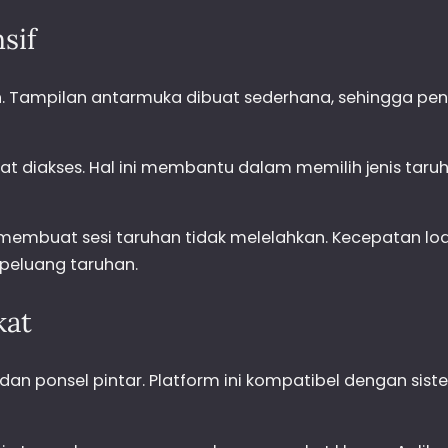
sif
 Tampilan antarmuka dibuat sederhana, sehingga pe
t diakses. Hal ini membantu dalam memilih jenis tar
membuat sesi taruhan tidak melelahkan. Kecepatan lo
 peluang taruhan.
kat
 dan ponsel pintar. Platform ini kompatibel dengan sist