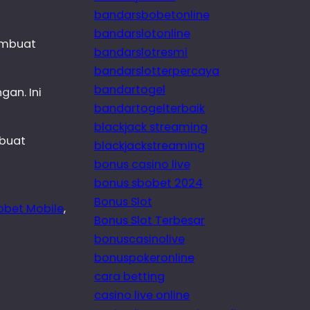
bandarsbobetonline
bandarslotonline
membuat
bandarslotresmi
bandarslotterpercaya
bandartogel
gan. Ini
bandartogelterbaik
blackjack streaming
mbuat
blackjackstreaming
bonus casino live
bonus sbobet 2024
Bonus Slot
obet Mobile
, 
Bonus Slot Terbesar
bonuscasinolive
bonuspokeronline
cara betting
casino live online