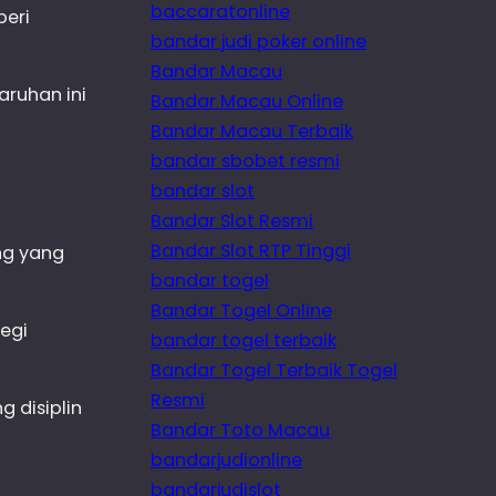
baccaratonline
beri
bandar judi poker online
Bandar Macau
aruhan ini
Bandar Macau Online
Bandar Macau Terbaik
bandar sbobet resmi
bandar slot
Bandar Slot Resmi
Bandar Slot RTP Tinggi
ng yang
bandar togel
Bandar Togel Online
egi
bandar togel terbaik
Bandar Togel Terbaik Togel
Resmi
 disiplin
Bandar Toto Macau
bandarjudionline
bandarjudislot