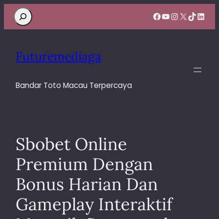
Search
Facebook
YouTube
Instagram
X
TikTok
Linke
Futuremediaga
Bandar Toto Macau Terpercaya
Sbobet Online
Premium Dengan
Bonus Harian Dan
Gameplay Interaktif