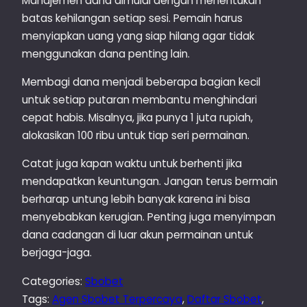
Manajemen dana dimulai dengan menentukan
batas kehilangan setiap sesi. Pemain harus
menyiapkan uang yang siap hilang agar tidak
menggunakan dana penting lain.
Membagi dana menjadi beberapa bagian kecil
untuk setiap putaran membantu menghindari
cepat habis. Misalnya, jika punya 1 juta rupiah,
alokasikan 100 ribu untuk tiap seri permainan.
Catat juga kapan waktu untuk berhenti jika
mendapatkan keuntungan. Jangan terus bermain
berharap untung lebih banyak karena ini bisa
menyebabkan kerugian. Penting juga menyimpan
dana cadangan di luar akun permainan untuk
berjaga-jaga.
Categories:
Sbobet
Tags:
Agen Sbobet Terpercaya
, 
Daftar Sbobet
, 