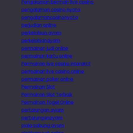
Pengalaman bermain live casino
pengalaman casino nyata
pengalamancasinonyata
perjudian online
perkelahian ayam
perkelahianayam
permainan judi online
permainan kartu online
Permainan live casino interaktif
permainan live casino online
permainan poker online
Permainan Slot
Permainan Slot Terbaik
Permainan Togel Online
pertarungan ayam
pertarunganayam
piala sabung ayam