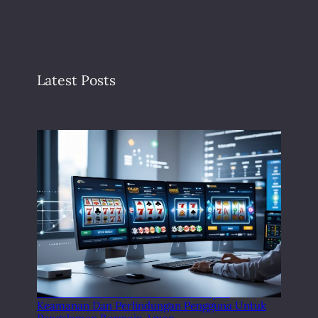
Latest Posts
Judi Online Panduan Memahami Aspek
Keamanan Dan Perlindungan Pengguna Untuk