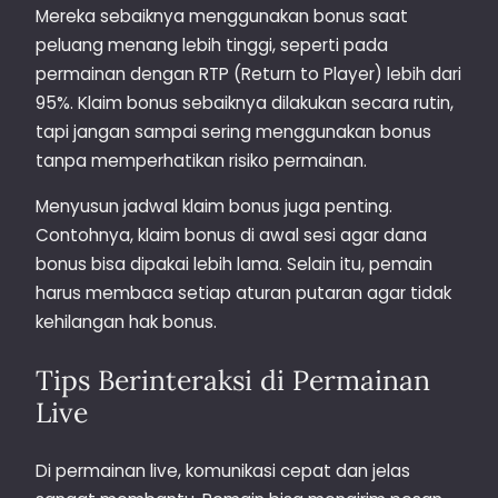
Mereka sebaiknya menggunakan bonus saat
peluang menang lebih tinggi, seperti pada
permainan dengan RTP (Return to Player) lebih dari
95%. Klaim bonus sebaiknya dilakukan secara rutin,
tapi jangan sampai sering menggunakan bonus
tanpa memperhatikan risiko permainan.
Menyusun jadwal klaim bonus juga penting.
Contohnya, klaim bonus di awal sesi agar dana
bonus bisa dipakai lebih lama. Selain itu, pemain
harus membaca setiap aturan putaran agar tidak
kehilangan hak bonus.
Tips Berinteraksi di Permainan
Live
Di permainan live, komunikasi cepat dan jelas