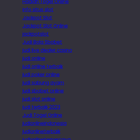
Hadiah Togel Online
info situs slot
Jackpot Slot
Jackpot Slot Online
jackpotslot
Judi Bola Sbobet
judi live dealer casino
judi online
judi online terbaik
judi poker online
judi sabung ayam
judi sbobet online
judi slot online
judi terbaik 2023
Judi Togel Online
judionlineindonesia
judionlineterbaik
judionlineterpercaya