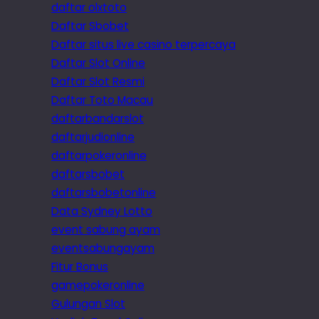
daftar olxtoto
Daftar Sbobet
Daftar situs live casino terpercaya
Daftar Slot Online
Daftar Slot Resmi
Daftar Toto Macau
daftarbandarslot
daftarjudionline
daftarpokeronline
daftarsbobet
daftarsbobetonline
Data Sydney Lotto
event sabung ayam
eventsabungayam
Fitur Bonus
gamepokeronline
Gulungan Slot