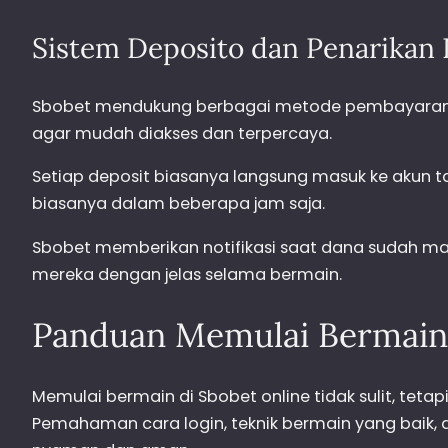
Sistem Deposito dan Penarikan 
Sbobet mendukung berbagai metode pembayaran, sepe
agar mudah diakses dan terpercaya.
Setiap deposit biasanya langsung masuk ke akun 
biasanya dalam beberapa jam saja.
Sbobet memberikan notifikasi saat dana sudah m
mereka dengan jelas selama bermain.
Panduan Memulai Bermain
Memulai bermain di Sbobet online tidak sulit, teta
Pemahaman cara login, teknik bermain yang baik