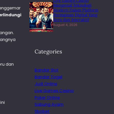
Live Games Casino
Mengenal Teknologi
penggemar
Modern Dalam Platform
rlindungi
Permainan Digital Yang
Seru dan Interaktif
August 4, 2026
angan.
uangnya
Categories
eru dan
Bandar Slot
Bandar Togel
Judi Online
Live Games Casino
Poker Online
ini
Sabung Ayam
Sbobet