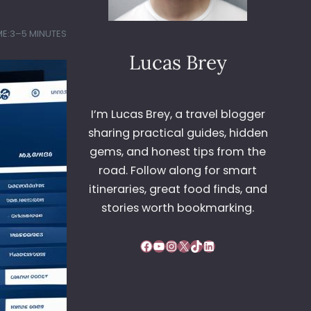
ME:
3–5 MINUTES
Lucas Brey
I’m Lucas Brey, a travel blogger
sharing practical guides, hidden
gems, and honest tips from the
road. Follow along for smart
itineraries, great food finds, and
stories worth bookmarking.
Facebook
YouTube
Instagram
X
TikTok
LinkedIn