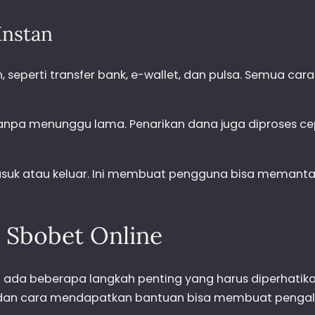
Instan
rti transfer bank, e-wallet, dan pulsa. Semua cara in
tanpa menunggu lama. Penarikan dana juga diproses ce
asuk atau keluar. Ini membuat pengguna bisa memant
 Sbobet Online
pi ada beberapa langkah penting yang harus diperhatika
, dan cara mendapatkan bantuan bisa membuat penga