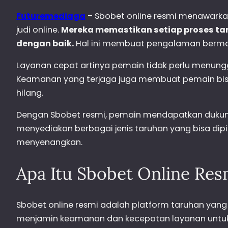
Futuremediaga
– Sbobet online resmi menawark
judi online.
Mereka memastikan setiap proses tar
dengan baik.
Hal ini membuat pengalaman bermain
Layanan cepat artinya pemain tidak perlu menu
Keamanan yang terjaga juga membuat pemain bis
hilang.
Dengan Sbobet resmi, pemain mendapatkan dukung
menyediakan berbagai jenis taruhan yang bisa dipil
menyenangkan.
Apa Itu Sbobet Online Res
Sbobet online resmi adalah platform taruhan yang su
menjamin keamanan dan kecepatan layanan untu