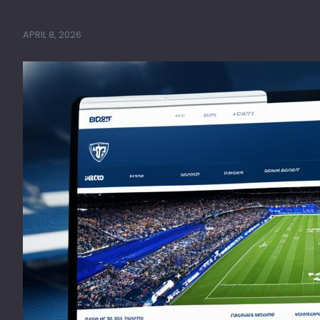
APRIL 8, 2026