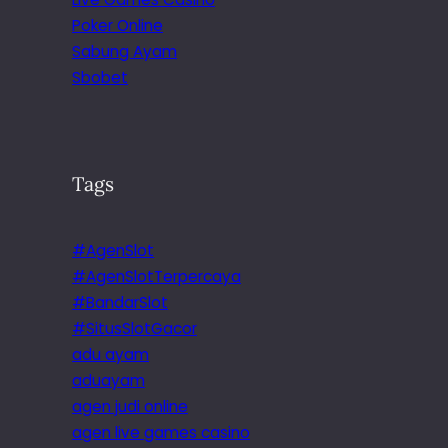
Poker Online
Sabung Ayam
Sbobet
Tags
#AgenSlot
#AgenSlotTerpercaya
#BandarSlot
#SitusSlotGacor
adu ayam
aduayam
agen judi online
agen live games casino