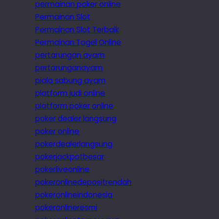
permainan poker online
Permainan Slot
Permainan Slot Terbaik
Permainan Togel Online
pertarungan ayam
pertarunganayam
piala sabung ayam
platform judi online
platform poker online
poker dealer langsung
poker online
pokerdealerlangsung
pokerjackpotbesar
pokerliveonline
pokeronlinedepositrendah
pokeronlineindonesia
pokeronlineresmi