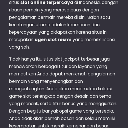
situs
slot online terpercaya
di Indonesia, dengan
ribuan pemain yang merasa puas dengan
pengalaman bermain mereka di sini. Salah satu
keuntungan utama adalah keamanan dan
kepercayaan yang didapatkan karena situs ini
merupakan
agen slot resmi
yang memiliki lisensi
yang sah.
Tidak hanya itu, situs slot jackpot terbesar juga
menawarkan berbagai fitur dan layanan yang
memastikan Anda dapat menikmati pengalaman
bermain yang menyenangkan dan
menguntungkan. Anda akan menemukan koleksi
game slot terlengkap dengan desain dan tema
yang menarik, serta fitur bonus yang menggiurkan.
Dengan begitu banyak opsi game yang tersedia,
Anda tidak akan pernah bosan dan selalu memiliki
kesempatan untuk meraih kemenangan besar.