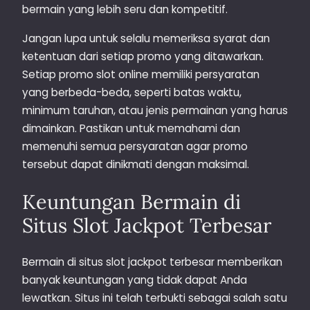
bermain yang lebih seru dan kompetitif.
Jangan lupa untuk selalu memeriksa syarat dan
ketentuan dari setiap promo yang ditawarkan.
Setiap promo slot online memiliki persyaratan
yang berbeda-beda, seperti batas waktu,
minimum taruhan, atau jenis permainan yang harus
dimainkan. Pastikan untuk memahami dan
memenuhi semua persyaratan agar promo
tersebut dapat dinikmati dengan maksimal.
Keuntungan Bermain di
Situs Slot Jackpot Terbesar
Bermain di situs slot jackpot terbesar memberikan
banyak keuntungan yang tidak dapat Anda
lewatkan. Situs ini telah terbukti sebagai salah satu