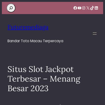
Search
Facebook
YouTube
Instagram
X
TikTok
Linke
Futuremediaga
Bandar Toto Macau Terpercaya
Situs Slot Jackpot
Terbesar – Menang
Besar 2023