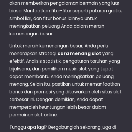
akan memberikan pengalaman bermain yang luar
biasa. Manfaatkan fitur-fitur seperti putaran gratis,
simbol liar, dan fitur bonus lainnya untuk
meningkatkan peluang Anda dalam meraih
kemenangan besar.
Untuk meraih kemenangan besar, Anda perlu
menerapkan strategi
cara menang slot
yang
efektif. Analisis statistik, pengaturan taruhan yang
bijaksana, dan pemilihan mesin slot yang tepat
dapat membantu Anda meningkatkan peluang
menang. Selain itu, pastikan untuk memanfaatkan
bonus dan promosi yang ditawarkan oleh situs slot
terbesar ini. Dengan demikian, Anda dapat
memperoleh keuntungan lebih besar dalam
permainan slot online.
Tunggu apa lagi? Bergabunglah sekarang juga di