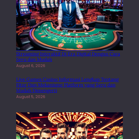
Live Games Casino Mengenal Perkembangan
Streaming Interaktif Di Era Digital Dengan Cara
Seru dan Mudah
August 6, 2026
Live Games Casino Informasi Lengkap Tentang
Fitur Dan Mekanisme Platform yang Seru dan
Mudah Dimengerti
August 5, 2026