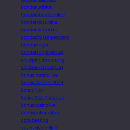
bandarjudislot
bandarsbobetonline
bandarslotonline
bandarslotresmi
bandarslotterpercaya
bandartogel
bandartogelterbaik
blackjack streaming
blackjackstreaming
bonus casino live
bonus sbobet 2024
Bonus Slot
Bonus Slot Terbesar
bonuscasinolive
bonuspokeronline
cara betting
casino live online