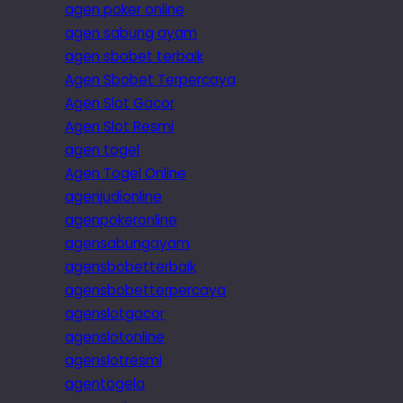
agen poker online
agen sabung ayam
agen sbobet terbaik
Agen Sbobet Terpercaya
Agen Slot Gacor
Agen Slot Resmi
agen togel
Agen Togel Online
agenjudionline
agenpokeronline
agensabungayam
agensbobetterbaik
agensbobetterpercaya
agenslotgacor
agenslotonline
agenslotresmi
agentogela