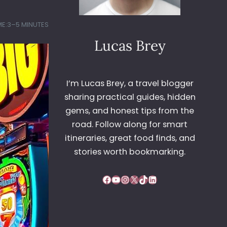
ME:
3–5 MINUTES
Lucas Brey
I’m Lucas Brey, a travel blogger
sharing practical guides, hidden
gems, and honest tips from the
road. Follow along for smart
itineraries, great food finds, and
stories worth bookmarking.
Facebook
YouTube
Instagram
X
TikTok
LinkedIn