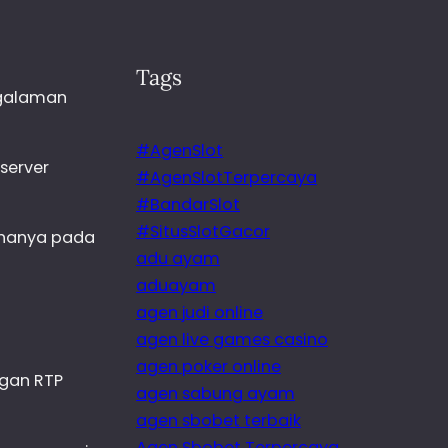
Tags
ngalaman
#AgenSlot
server
#AgenSlotTerpercaya
#BandarSlot
#SitusSlotGacor
s hanya pada
adu ayam
aduayam
agen judi online
agen live games casino
agen poker online
ngan RTP
agen sabung ayam
agen sbobet terbaik
Agen Sbobet Terpercaya