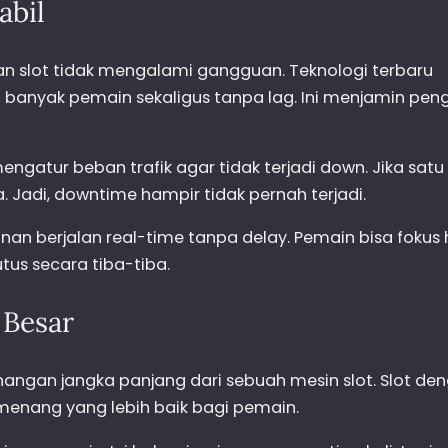
abil
an slot tidak mengalami gangguan. Teknologi terbaru
anyak pemain sekaligus tanpa lag. Ini menjamin pe
atur beban trafik agar tidak terjadi down. Jika satu 
 Jadi, downtime hampir tidak pernah terjadi.
nan berjalan real-time tanpa delay. Pemain bisa foku
tus secara tiba-tiba.
 Besar
nangan jangka panjang dari sebuah mesin slot. Slot de
menang yang lebih baik bagi pemain.