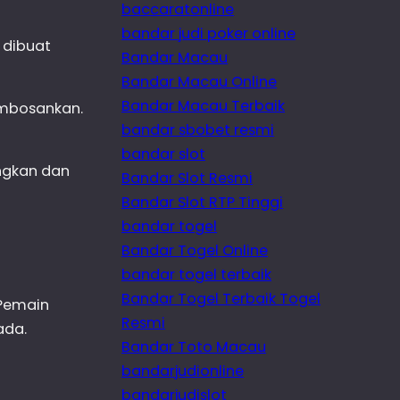
baccaratonline
bandar judi poker online
 dibuat
Bandar Macau
Bandar Macau Online
Bandar Macau Terbaik
embosankan.
bandar sbobet resmi
bandar slot
ngkan dan
Bandar Slot Resmi
Bandar Slot RTP Tinggi
bandar togel
Bandar Togel Online
bandar togel terbaik
Bandar Togel Terbaik Togel
 Pemain
Resmi
ada.
Bandar Toto Macau
bandarjudionline
bandarjudislot