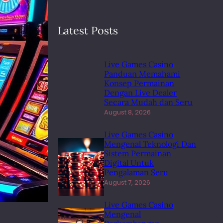
Latest Posts
Live Games Casino
Panduan Memahami
Konsep Permainan
Dengan Live Dealer
Secara Mudah dan Seru
August 8, 2026
Live Games Casino
Mengenal Teknologi Dan
Sistem Permainan
Digital Untuk
Pengalaman Seru
August 7, 2026
Live Games Casino
Mengenal