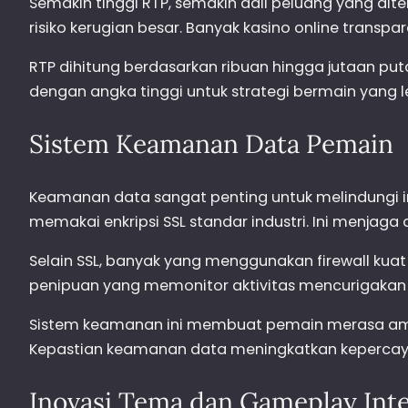
Semakin tinggi RTP, semakin adil peluang yang dit
risiko kerugian besar. Banyak kasino online trans
RTP dihitung berdasarkan ribuan hingga jutaan pu
dengan angka tinggi untuk strategi bermain yang 
Sistem Keamanan Data Pemain
Keamanan data sangat penting untuk melindungi in
memakai enkripsi SSL standar industri. Ini menjaga 
Selain SSL, banyak yang menggunakan firewall kua
penipuan yang memonitor aktivitas mencurigakan 
Sistem keamanan ini membuat pemain merasa ama
Kepastian keamanan data meningkatkan kepercay
Inovasi Tema dan Gameplay Inte