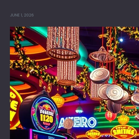
JUNE 1, 2026