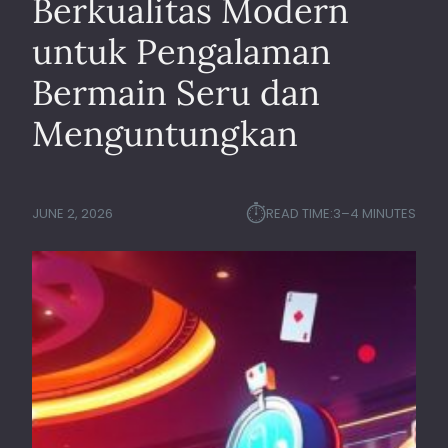
Berkualitas Modern
untuk Pengalaman
Bermain Seru dan
Menguntungkan
⏱︎
JUNE 2, 2026
READ TIME:
3–4 MINUTES