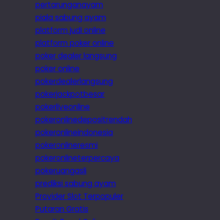
pertarunganayam
piala sabung ayam
platform judi online
platform poker online
poker dealer langsung
poker online
pokerdealerlangsung
pokerjackpotbesar
pokerliveonline
pokeronlinedepositrendah
pokeronlineindonesia
pokeronlineresmi
pokeronlineterpercaya
pokeruangasli
prediksi sabung ayam
Provider Slot Terpopuler
Putaran Gratis