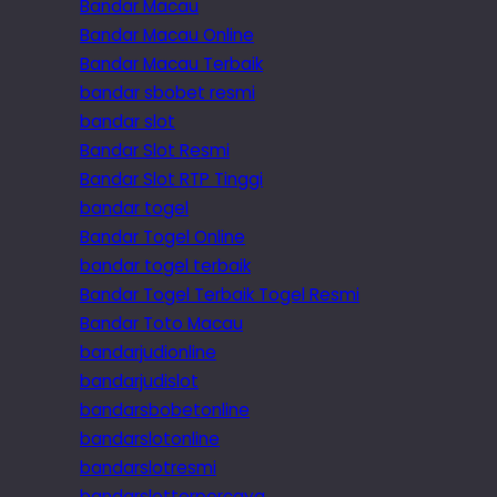
Bandar Macau
Bandar Macau Online
Bandar Macau Terbaik
bandar sbobet resmi
bandar slot
Bandar Slot Resmi
Bandar Slot RTP Tinggi
bandar togel
Bandar Togel Online
bandar togel terbaik
Bandar Togel Terbaik Togel Resmi
Bandar Toto Macau
bandarjudionline
bandarjudislot
bandarsbobetonline
bandarslotonline
bandarslotresmi
bandarslotterpercaya