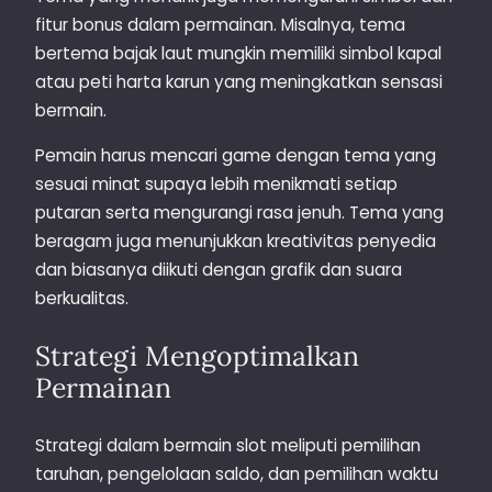
fitur bonus dalam permainan. Misalnya, tema
bertema bajak laut mungkin memiliki simbol kapal
atau peti harta karun yang meningkatkan sensasi
bermain.
Pemain harus mencari game dengan tema yang
sesuai minat supaya lebih menikmati setiap
putaran serta mengurangi rasa jenuh. Tema yang
beragam juga menunjukkan kreativitas penyedia
dan biasanya diikuti dengan grafik dan suara
berkualitas.
Strategi Mengoptimalkan
Permainan
Strategi dalam bermain slot meliputi pemilihan
taruhan, pengelolaan saldo, dan pemilihan waktu