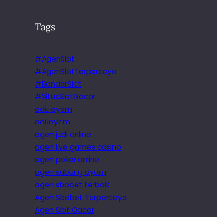
Tags
#AgenSlot
#AgenSlotTerpercaya
#BandarSlot
#SitusSlotGacor
adu ayam
aduayam
agen judi online
agen live games casino
agen poker online
agen sabung ayam
agen sbobet terbaik
Agen Sbobet Terpercaya
Agen Slot Gacor