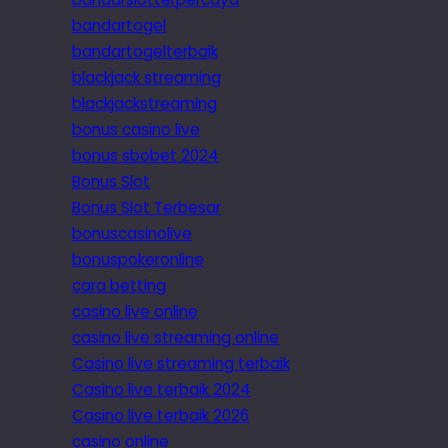
bandartogel
bandartogelterbaik
blackjack streaming
blackjackstreaming
bonus casino live
bonus sbobet 2024
Bonus Slot
Bonus Slot Terbesar
bonuscasinolive
bonuspokeronline
cara betting
casino live online
casino live streaming online
Casino live streaming terbaik
Casino live terbaik 2024
Casino live terbaik 2026
casino online