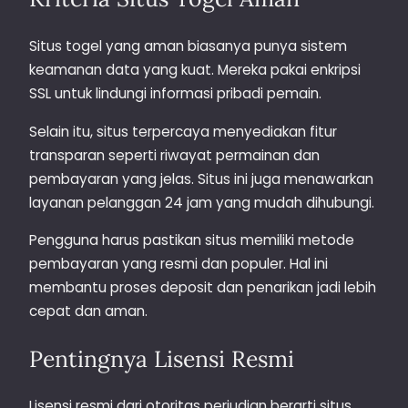
Situs togel yang aman biasanya punya sistem
keamanan data yang kuat. Mereka pakai enkripsi
SSL untuk lindungi informasi pribadi pemain.
Selain itu, situs terpercaya menyediakan fitur
transparan seperti riwayat permainan dan
pembayaran yang jelas. Situs ini juga menawarkan
layanan pelanggan 24 jam yang mudah dihubungi.
Pengguna harus pastikan situs memiliki metode
pembayaran yang resmi dan populer. Hal ini
membantu proses deposit dan penarikan jadi lebih
cepat dan aman.
Pentingnya Lisensi Resmi
Lisensi resmi dari otoritas perjudian berarti situs