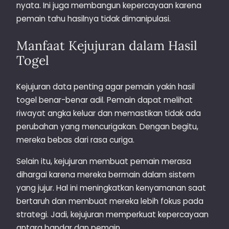
nyata. Ini juga membangun kepercayaan karena
pemain tahu hasilnya tidak dimanipulasi.
Manfaat Kejujuran dalam Hasil
Togel
Kejujuran data penting agar pemain yakin hasil
togel benar-benar adil. Pemain dapat melihat
riwayat angka keluar dan memastikan tidak ada
perubahan yang mencurigakan. Dengan begitu,
mereka bebas dari rasa curiga.
Selain itu, kejujuran membuat pemain merasa
dihargai karena mereka bermain dalam sistem
yang jujur. Hal ini meningkatkan kenyamanan saat
bertaruh dan membuat mereka lebih fokus pada
strategi. Jadi, kejujuran memperkuat kepercayaan
antara bandar dan pemain.