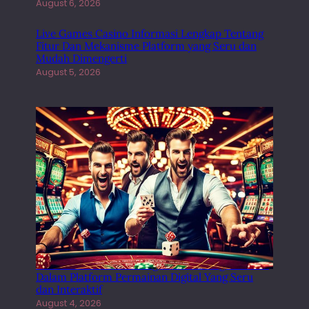
August 6, 2026
Live Games Casino Informasi Lengkap Tentang
Fitur Dan Mekanisme Platform yang Seru dan
Mudah Dimengerti
August 5, 2026
Live Games Casino Mengenal Teknologi Modern
Dalam Platform Permainan Digital Yang Seru
dan Interaktif
August 4, 2026