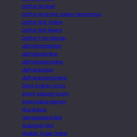
Daftar Sbobet
Daftar situs live casino terpercaya
Daftar Slot Online
Daftar Slot Resmi
Daftar Toto Macau
daftarbandarslot
daftarjudionline
daftarpokeronline
daftarsbobet
daftarsbobetonline
Data Sydney Lotto
event sabung ayam
eventsabungayam
Fitur Bonus
gamepokeronline
Gulungan Slot
Hadiah Togel Online