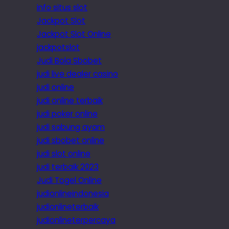
info situs slot
Jackpot Slot
Jackpot Slot Online
jackpotslot
Judi Bola Sbobet
judi live dealer casino
judi online
judi online terbaik
judi poker online
judi sabung ayam
judi sbobet online
judi slot online
judi terbaik 2023
Judi Togel Online
judionlineindonesia
judionlineterbaik
judionlineterpercaya