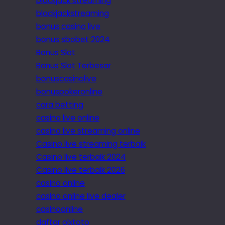
blackjack streaming
blackjackstreaming
bonus casino live
bonus sbobet 2024
Bonus Slot
Bonus Slot Terbesar
bonuscasinolive
bonuspokeronline
cara betting
casino live online
casino live streaming online
Casino live streaming terbaik
Casino live terbaik 2024
Casino live terbaik 2026
casino online
casino online live dealer
casinoonline
daftar olxtoto