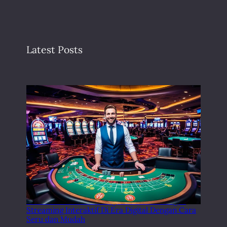
Latest Posts
Live Games Casino Mengenal Perkembangan
Streaming Interaktif Di Era Digital Dengan Cara
Seru dan Mudah