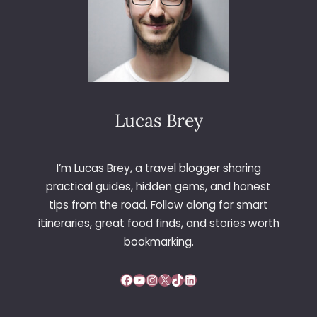
Lucas Brey
I’m Lucas Brey, a travel blogger sharing
practical guides, hidden gems, and honest
tips from the road. Follow along for smart
itineraries, great food finds, and stories worth
bookmarking.
Facebook
YouTube
Instagram
X
TikTok
LinkedIn