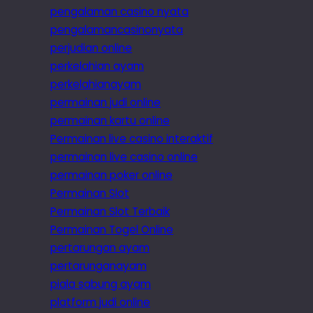
pengalaman casino nyata
pengalamancasinonyata
perjudian online
perkelahian ayam
perkelahianayam
permainan judi online
permainan kartu online
Permainan live casino interaktif
permainan live casino online
permainan poker online
Permainan Slot
Permainan Slot Terbaik
Permainan Togel Online
pertarungan ayam
pertarunganayam
piala sabung ayam
platform judi online