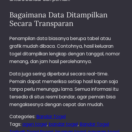
Bagaimana Data Ditampilkan
Secara Transparan
Penampilan data biasanya berupa tabel atau
grafik mudah dibaca. Contohnya, hasil keluaran
togel ditampilkan lengkap dengan tanggal, nomor
menang, dan jam hasil perolehannya.
Data juga sering diperbarui secara real-time.
Pemain dapat memeriksa setiap hasil kapan saja
tanpa perlu menunggu lama. Semua informasi itu
tersedia di situs resmi bandar, agar pemain bisa
mengaksesnya dengan cepat dan mudah.
Categories:
Bandar Togel
Tags:
agen togel
, 
bandar togel
, 
Bandar Togel
Terbaik Togel Resmi
, 
layanan togel
, 
pasaran togel
, 