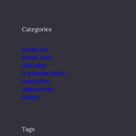
Categories
Bandar Slot
Bandar Togel
Judi Online
Live Games Casino
Poker Online
Sabung Ayam
Sbobet
Tags