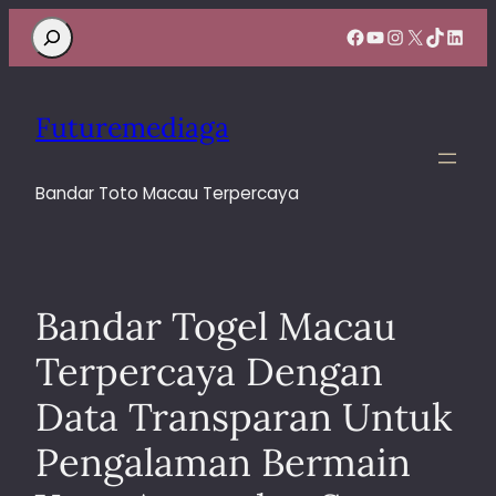
Search
Facebook
YouTube
Instagram
X
TikTok
Linke
Futuremediaga
Bandar Toto Macau Terpercaya
Bandar Togel Macau
Terpercaya Dengan
Data Transparan Untuk
Pengalaman Bermain