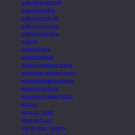
judionlineuangasli
judipokeronline
judipokerterbaik
judisabungayam
judisbobetonline
judislot
judislotonline
judislotterbaik
Kasino langsung online
kejuaraan sabung ayam
kejuaraansabungayam
keluaran sydney
Keluaran Sydney Lotto
koitoto
layanan togel
layanantogel
Link Sbobet Terbaru