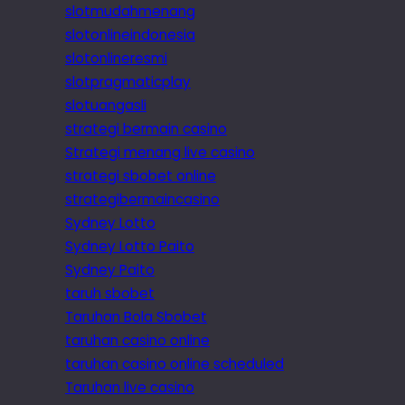
slotmudahmenang
slotonlineindonesia
slotonlineresmi
slotpragmaticplay
slotuangasli
strategi bermain casino
Strategi menang live casino
strategi sbobet online
strategibermaincasino
Sydney Lotto
Sydney Lotto Paito
Sydney Paito
taruh sbobet
Taruhan Bola Sbobet
taruhan casino online
taruhan casino online scheduled
Taruhan live casino