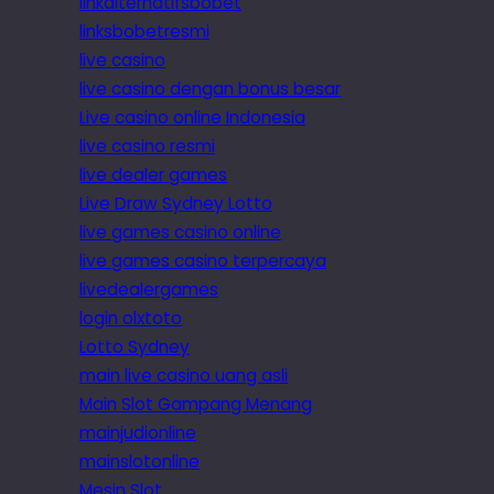
linkalternatifsbobet
linksbobetresmi
live casino
live casino dengan bonus besar
Live casino online Indonesia
live casino resmi
live dealer games
Live Draw Sydney Lotto
live games casino online
live games casino terpercaya
livedealergames
login olxtoto
Lotto Sydney
main live casino uang asli
Main Slot Gampang Menang
mainjudionline
mainslotonline
Mesin Slot