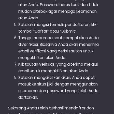
akun Anda. Password harus kuat dan tidak
mudah ditebak agar menjaga keamanan
akun Anda.
Setelah mengisi formulir pendaftaran, klik
tombol “Daftar” atau “Submit”.
Tunggu beberapa saat sampai akun Anda
diverifikasi. Biasanya Anda akan menerima
email verifikasi yang berisi tautan untuk
mengaktifkan akun Anda.
Klik tautan verifikasi yang diterima melalui
email untuk mengaktifkan akun Anda.
Setelah mengaktifkan akun, Anda dapat
masuk ke situs judi dengan menggunakan
username dan password yang telah Anda
daftarkan.
Sekarang Anda telah berhasil mendaftar dan