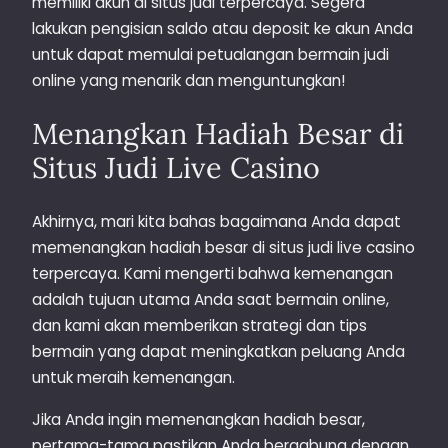
memiliki akun di situs judi terpercaya. Segera
lakukan pengisian saldo atau deposit ke akun Anda
untuk dapat memulai petualangan bermain judi
online yang menarik dan menguntungkan!
Menangkan Hadiah Besar di
Situs Judi Live Casino
Akhirnya, mari kita bahas bagaimana Anda dapat
memenangkan hadiah besar di situs judi live casino
terpercaya. Kami mengerti bahwa kemenangan
adalah tujuan utama Anda saat bermain online,
dan kami akan memberikan strategi dan tips
bermain yang dapat meningkatkan peluang Anda
untuk meraih kemenangan.
Jika Anda ingin memenangkan hadiah besar,
pertama-tama pastikan Anda bergabung dengan