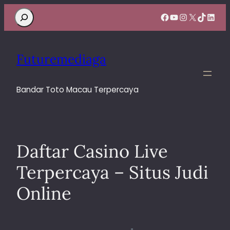
Search
Facebook
YouTube
Instagram
X
TikTok
Linke
Futuremediaga
Bandar Toto Macau Terpercaya
Daftar Casino Live
Terpercaya – Situs Judi
Online