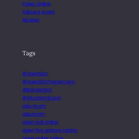
Poker Online
Sabung Ayam
Sbobet
Tags
#AgenSlot
#AgenSlotTerpercaya
#BandarSlot
#SitusSlotGacor
adu ayam
aduayam
agen judi online
agen live games casino
agen poker online