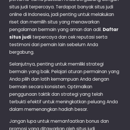
situs judi terpercaya. Terdapat banyak situs judi
online di Indonesia, jadi penting untuk melakukan
riset dan memilih situs yang menawarkan
pengalaman bermain yang aman dan adil.
Daftar
situs judi
terpercaya dan cek reputasi serta
testimoni dari pemain lain sebelum Anda
bergabung.
Selanjutnya, penting untuk memiliki strategi
bermain yang baik. Pelajari aturan permainan yang
Anda pilih dan latih kemampuan Anda dengan
bermain secara konsisten. Optimalkan
penggunaan taktik dan strategi yang telah
terbukti efektif untuk meningkatkan peluang Anda
dalam memenangkan hadiah besar.
Jangan lupa untuk memanfaatkan bonus dan
promosi yang ditawarkan oleh situs judi