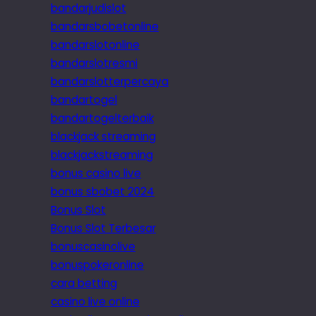
bandarjudislot
bandarsbobetonline
bandarslotonline
bandarslotresmi
bandarslotterpercaya
bandartogel
bandartogelterbaik
blackjack streaming
blackjackstreaming
bonus casino live
bonus sbobet 2024
Bonus Slot
Bonus Slot Terbesar
bonuscasinolive
bonuspokeronline
cara betting
casino live online