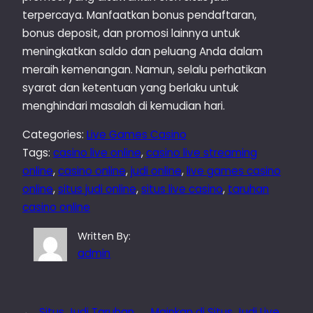
terpercaya. Manfaatkan bonus pendaftaran,
bonus deposit, dan promosi lainnya untuk
meningkatkan saldo dan peluang Anda dalam
meraih kemenangan. Namun, selalu perhatikan
syarat dan ketentuan yang berlaku untuk
menghindari masalah di kemudian hari.
Categories:
Live Games Casino
Tags:
casino live online
, 
casino live streaming
online
, 
casino online
, 
judi online
, 
live games casino
online
, 
situs judi online
, 
situs live casino
, 
taruhan
casino online
Written By:
admin
←
Situs Judi Taruhan
Mainkan di Situs Judi Live