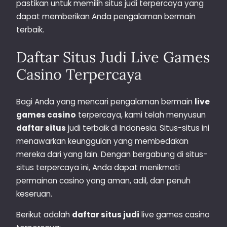
pastikan untuk memilih situs judi terpercaya yang
dapat memberikan Anda pengalaman bermain
terbaik.
Daftar Situs Judi Live Games
Casino Terpercaya
Bagi Anda yang mencari pengalaman bermain
live
games casino
terpercaya, kami telah menyusun
daftar situs
judi terbaik di Indonesia. Situs-situs ini
menawarkan keunggulan yang membedakan
mereka dari yang lain. Dengan bergabung di situs-
situs terpercaya ini, Anda dapat menikmati
permainan casino yang aman, adil, dan penuh
keseruan.
Berikut adalah
daftar situs judi
live games casino