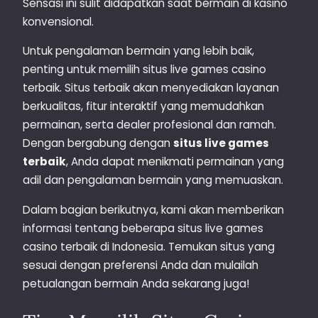
Sensasi ini sulit didapatkan saat bermain di kasino
konvensional.
Untuk pengalaman bermain yang lebih baik,
penting untuk memilih situs live games casino
terbaik. Situs terbaik akan menyediakan layanan
berkualitas, fitur interaktif yang memudahkan
permainan, serta dealer profesional dan ramah.
Dengan bergabung dengan
situs live games
terbaik
, Anda dapat menikmati permainan yang
adil dan pengalaman bermain yang memuaskan.
Dalam bagian berikutnya, kami akan memberikan
informasi tentang beberapa situs live games
casino terbaik di Indonesia. Temukan situs yang
sesuai dengan preferensi Anda dan mulailah
petualangan bermain Anda sekarang juga!