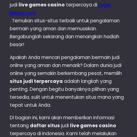
judi
live games casino
terpercaya di
togel
terpercaya
. Temukan situs-situs terbaik untuk pengalaman
bermain yang aman dan memuaskan.
Bergabunglah sekarang dan menangkan hadiah
besar!
Apakah Anda mencari pengalaman bermain judi
online yang aman dan menarik? Dalam dunia judi
online yang semakin berkembang pesat, memilih
situs judi terpercaya
adalah langkah yang
penting. Dengan begitu banyaknya pilihan yang
tersedia, sulit untuk menentukan situs mana yang
tepat untuk Anda.
Di bagian ini, kami akan memberikan informasi
tentang
daftar situs
judi
live games casino
terpercaya di Indonesia. Kami telah melakukan