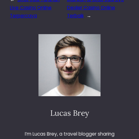
Live Casino Online
Dealer Casino Online
Terpercaya
Terbaik
→
Lucas Brey
I’m Lucas Brey, a travel blogger sharing