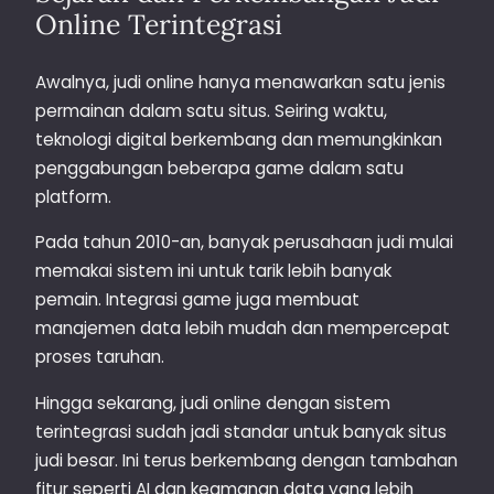
Online Terintegrasi
Awalnya, judi online hanya menawarkan satu jenis
permainan dalam satu situs. Seiring waktu,
teknologi digital berkembang dan memungkinkan
penggabungan beberapa game dalam satu
platform.
Pada tahun 2010-an, banyak perusahaan judi mulai
memakai sistem ini untuk tarik lebih banyak
pemain. Integrasi game juga membuat
manajemen data lebih mudah dan mempercepat
proses taruhan.
Hingga sekarang, judi online dengan sistem
terintegrasi sudah jadi standar untuk banyak situs
judi besar. Ini terus berkembang dengan tambahan
fitur seperti AI dan keamanan data yang lebih