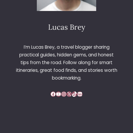
Lucas Brey
I’m Lucas Brey, a travel blogger sharing
practical guides, hidden gems, and honest
tips from the road. Follow along for smart
itineraries, great food finds, and stories worth
bookmarking.
Facebook
YouTube
Instagram
X
TikTok
LinkedIn