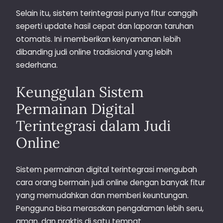
Selain itu, sistem terintegrasi punya fitur canggih
seperti update hasil cepat dan laporan taruhan
otomatis. Ini memberikan kenyamanan lebih
dibanding judi online tradisional yang lebih
sederhana.
Keunggulan Sistem
Permainan Digital
Terintegrasi dalam Judi
Online
Sistem permainan digital terintegrasi mengubah
cara orang bermain judi online dengan banyak fitur
yang memudahkan dan memberi keuntungan.
Pengguna bisa merasakan pengalaman lebih seru,
aman, dan praktis di satu tempat.