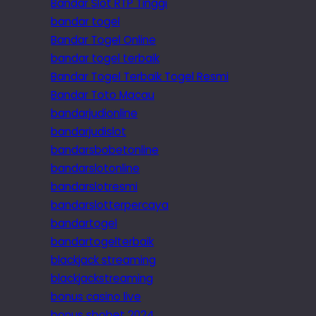
Bandar Slot RTP Tinggi
bandar togel
Bandar Togel Online
bandar togel terbaik
Bandar Togel Terbaik Togel Resmi
Bandar Toto Macau
bandarjudionline
bandarjudislot
bandarsbobetonline
bandarslotonline
bandarslotresmi
bandarslotterpercaya
bandartogel
bandartogelterbaik
blackjack streaming
blackjackstreaming
bonus casino live
bonus sbobet 2024