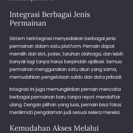
Integrasi Berbagai Jenis
Permainan
Sistem terintegrasi menyediakan berbagai jenis
permainan dalam satu platform. Pemain dapat
memilih dari slot, poker, taruhan olahraga, dan lebih
banyak lagi tanpa harus berpindah aplikasi. Semua
permainan menggunakan satu akun yang sama,
memudahkan pengelolaan saldo dan data pribadi.
Integrasi ini juga memungkinkan pemain mencoba
berbagai permainan baru tanpa repot mendaftar
ulang. Dengan pilihan yang luas, pemain bisa fokus
menikmati pengalaman judi sesuai selera mereka.
Kemudahan Akses Melalui