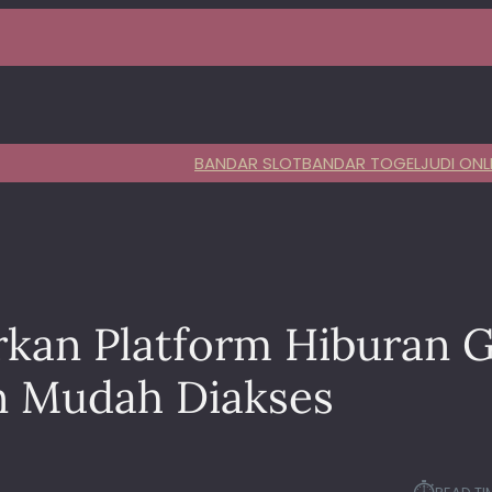
BANDAR SLOT
BANDAR TOGEL
JUDI ONL
rkan Platform Hiburan
n Mudah Diakses