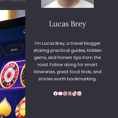
ME:
5–7 MINUTES
Lucas Brey
I’m Lucas Brey, a travel blogger
sharing practical guides, hidden
gems, and honest tips from the
road. Follow along for smart
itineraries, great food finds, and
stories worth bookmarking.
Facebook
YouTube
Instagram
X
TikTok
LinkedIn