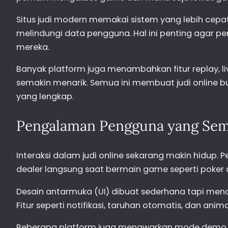
Situs judi modern memakai sistem yang lebih cepa
melindungi data pengguna. Hal ini penting agar 
mereka.
Banyak platform juga menambahkan fitur replay, 
semakin menarik. Semua ini membuat judi online b
yang lengkap.
Pengalaman Pengguna yang Sema
Interaksi dalam judi online sekarang makin hidup.
dealer langsung saat bermain game seperti poker a
Desain antarmuka (UI) dibuat sederhana tapi me
Fitur seperti notifikasi, taruhan otomatis, dan 
Beberapa platform juga menawarkan mode demo. Ini