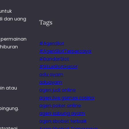
untuk
di dan uang
Tags
t permainan
#AgenSlot
 hiburan
#AgenSlotTerpercaya
#BandarSlot
#SitusSlotGacor
adu ayam
aduayam
ain atau
agen judi online
agen live games casino
agen poker online
bingung.
agen sabung ayam
agen sbobet terbaik
strategi
Agen Sbobet Terpercaya