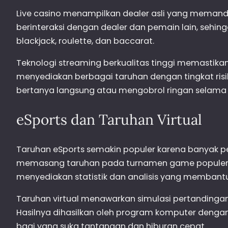
Live casino menampilkan dealer asli yang memand
berinteraksi dengan dealer dan pemain lain, sehin
blackjack, roulette, dan baccarat.
Teknologi streaming berkualitas tinggi memastika
menyediakan berbagai taruhan dengan tingkat ris
bertanya langsung atau mengobrol ringan selama
eSports dan Taruhan Virtual
Taruhan eSports semakin populer karena banyak p
memasang taruhan pada turnamen game populer sep
menyediakan statistik dan analisis yang membantu
Taruhan virtual menawarkan simulasi pertandingan 
Hasilnya dihasilkan oleh program komputer dengan 
bagi yang suka tantangan dan hiburan cepat.