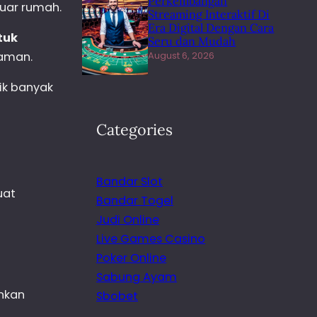
Perkembangan
uar rumah.
Streaming Interaktif Di
Era Digital Dengan Cara
tuk
Seru dan Mudah
 aman.
August 6, 2026
ik banyak
Categories
Bandar Slot
uat
Bandar Togel
Judi Online
Live Games Casino
Poker Online
Sabung Ayam
inkan
Sbobet