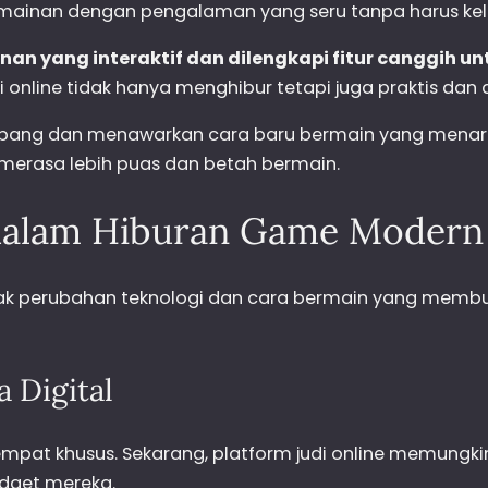
rmainan dengan pengalaman yang seru tanpa harus kel
nan yang interaktif dan dilengkapi fitur canggih un
 online tidak hanya menghibur tetapi juga praktis dan
kembang dan menawarkan cara baru bermain yang menar
erasa lebih puas dan betah bermain.
 dalam Hiburan Game Modern
yak perubahan teknologi dan cara bermain yang memb
 Digital
u tempat khusus. Sekarang, platform judi online memungk
dget mereka.