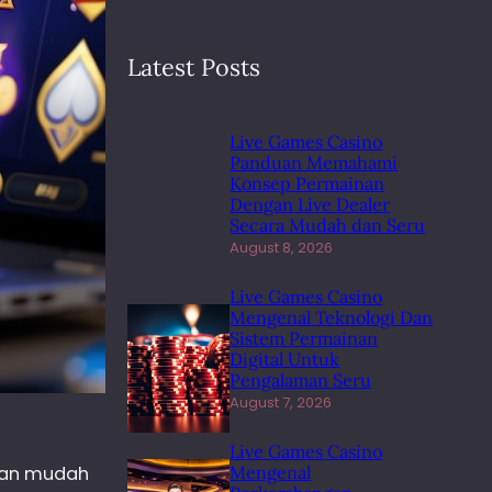
Latest Posts
Live Games Casino
Panduan Memahami
Konsep Permainan
Dengan Live Dealer
Secara Mudah dan Seru
August 8, 2026
Live Games Casino
Mengenal Teknologi Dan
Sistem Permainan
Digital Untuk
Pengalaman Seru
August 7, 2026
Live Games Casino
 dan mudah
Mengenal