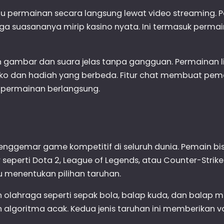
u permainan secara langsung lewat video streaming. 
gga suasananya mirip kasino nyata. Ini termasuk permai
n gambar dan suara jelas tanpa gangguan. Permainan l
iko dan hadiah yang berbeda. Fitur chat membuat pem
 permainan berlangsung.
enggemar game kompetitif di seluruh dunia. Pemain bi
erti Dota 2, League of Legends, atau Counter-Strike.
 menentukan pilihan taruhan.
olahraga seperti sepak bola, balap kuda, dan balap mo
algoritma acak. Kedua jenis taruhan ini memberikan va