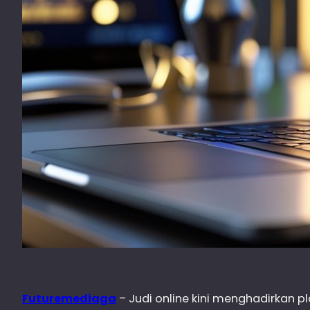
Futuremediaga
– Judi online kini menghadirkan