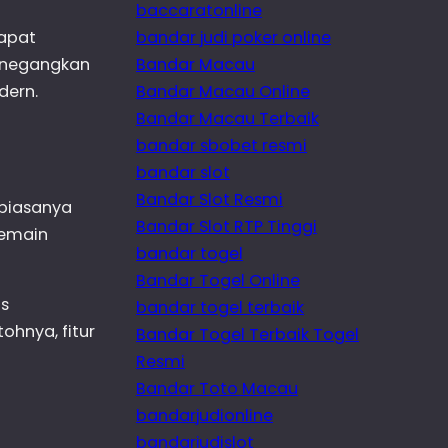
baccaratonline
bandar judi poker online
dapat
Bandar Macau
enegangkan
Bandar Macau Online
dern.
Bandar Macau Terbaik
bandar sbobet resmi
bandar slot
Bandar Slot Resmi
 biasanya
Bandar Slot RTP Tinggi
pemain
bandar togel
Bandar Togel Online
us
bandar togel terbaik
hnya, fitur
Bandar Togel Terbaik Togel
Resmi
Bandar Toto Macau
bandarjudionline
bandarjudislot