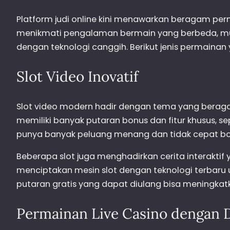
Platform judi online kini menawarkan beragam per
menikmati pengalaman bermain yang berbeda, mu
dengan teknologi canggih. Berikut jenis permainan
Slot Video Inovatif
Slot video modern hadir dengan tema yang beragam
memiliki banyak putaran bonus dan fitur khusus, sep
punya banyak peluang menang dan tidak cepat bo
Beberapa slot juga menghadirkan cerita interakti
menciptakan mesin slot dengan teknologi terbaru 
putaran gratis yang dapat diulang bisa meningkat
Permainan Live Casino dengan 