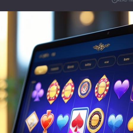
⏱︎
READ TI