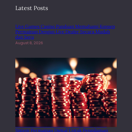
Latest Posts
Live Games Casino Panduan Memahami Konsep
Permainan Dengan Live Dealer Secara Mudah
dan Seru
August 8, 2026
Live Games Casino Mengenal Teknologi Dan
Sistem Permainan Digital Untuk Pengalaman