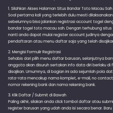
1. Silahkan Akses Halaman Situs Bandar Toto Macau Sa
Soal pertama kali yang terlebih dulu mesti dilaksanakan
sebelumnya bisa jalankan registrasi account togel den
bandar togel toto macau sah. Dengan terhubung situs s
nanti anda dapat mulai register account judinya deng
pendaftaran atau menu daftar saja yang telah disajika
2. Mengisi Formulir Registrasi
Sehabis dari pilih menu daftar barusan, selanjutnya ba
anggota akan disuruh sertakan info data diri berlaku di f
disajikan. Umumnya, di bagian ini ada sejumlah pola da
rata-rata mencakup nama komplet, e-mail, no contact
nomor rekening bank dan nama rekening bank.
3. Klik Daftar / Submit di Bawah
Paling akhir, silakan anda click tombol daftar atau submi
register barusan yang udah anda isi secara benar. Baru 