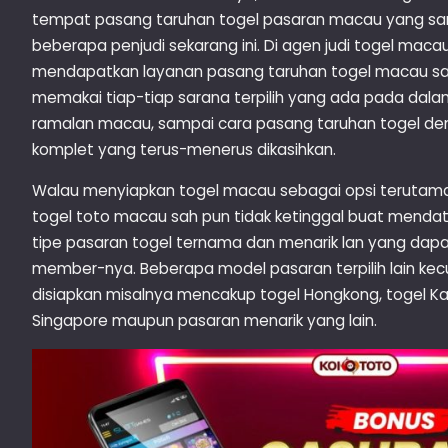
tempat pasang taruhan togel pasaran macau yang san
beberapa penjudi sekarang ini. Di agen judi togel maca
mendapatkan layanan pasang taruhan togel macau saja
memakai tiap-tiap sarana terpilih yang ada pada dala
ramalan macau, sampai cara pasang taruhan togel d
komplet yang terus-menerus dikasihkan.
Walau menyiapkan togel macau sebagai opsi terutama
togel toto macau sah pun tidak ketinggal buat mendat
tipe pasaran togel ternama dan menarik lan yang dapat
member-nya. Beberapa model pasaran terpilih lain kec
disiapkan misalnya mencakup togel Hongkong, togel Ka
Singapore maupun pasaran menarik yang lain.