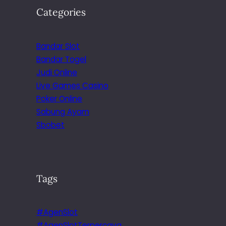
Categories
Bandar Slot
Bandar Togel
Judi Online
Live Games Casino
Poker Online
Sabung Ayam
Sbobet
Tags
#AgenSlot
#AgenSlotTerpercaya