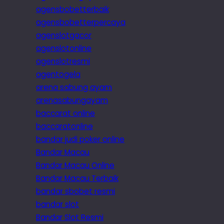
agensbobetterbaik
agensbobetterpercaya
agenslotgacor
agenslotonline
agenslotresmi
agentogela
arena sabung ayam
arenasabungayam
baccarat online
baccaratonline
bandar judi poker online
Bandar Macau
Bandar Macau Online
Bandar Macau Terbaik
bandar sbobet resmi
bandar slot
Bandar Slot Resmi