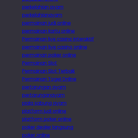
perkelahian ayam
perkelahianayam
permainan judi online
permainan kartu online
Permainan live casino interaktif
permainan live casino online
permainan poker online
Permainan Slot
Permainan Slot Terbaik
Permainan Togel Online
pertarungan ayam
pertarunganayam
piala sabung ayam
platform judi online
platform poker online
poker dealer langsung
poker online