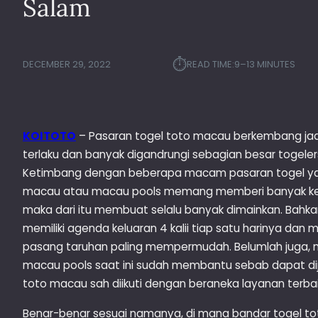
Salam
⏱︎
DECEMBER 29, 2022
READ TIME:
9–13 MINUTES
KOITOTO
– Pasaran togel toto macau berkembang jad
terlaku dan banyak digandrungi sebagian besar togelers 
Ketimbang dengan beberapa macam pasaran togel yang
macau atau macau pools memang memberi banyak kei
maka dari itu membuat selalu banyak dimainkan. Bahkan 
memiliki agenda keluaran 4 kalii tiap satu harinya da
pasang taruhan paling mempermudah. Belumlah juga,
macau pools saat ini sudah membantu sebab dapat di
toto macau sah diikuti dengan beraneka layanan terba
Benar-benar sesuai namanya, di mana bandar togel t