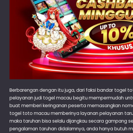
Berbarengan dengan itu juga, dari faksi bandar togel 
pelayanan judi togel macau begitu mempermudah untu
buat memberi keringanan peserta memasangkan nomor
togel toto macau memberinya layanan pelayanan taru
maka taruhan bisa selalu dijangkau secara gampang s
pengalaman taruhan didalamnya, anda hanya butuh masu