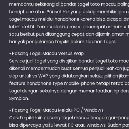
membantu sekarang di bandar togel toto macau paling
handphone atau Ponsel. Hal yang paling membikin gam
togel macau melalui handphone karena bisa dicapai 
lebih efektif. Terkecuali itu, proses penempatan nomor
satu berikut pun ditanggung cepat dan dijamin aman
banyak pengalaman terpilih dalam taruhan togel.
• Pasang Togel Macau Versus Wap
Service judi togel yang disajikan bandar togel toto ma
dikenali mempermudah buat semua penjudi. Bahkan jug
siap untuk vs WAP yang didatangkan selaku pilihan jika
feature handphone type mobile-phone tetapi tetap 
togel dengan sekalinya dengan memanfaatkan hp den
Symbian.
• Pasang Togel Macau Melalui PC / Windows
Opsi terpilih lain pasang togel macau dengan gampang
bisa dipercaya yaitu lewat PC atau windows. Sudah pasti