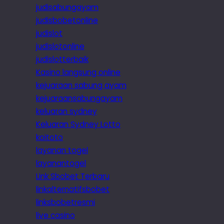
judisabungayam
judisbobetonline
judislot
judislotonline
judislotterbaik
Kasino langsung online
kejuaraan sabung ayam
kejuaraansabungayam
keluaran sydney
Keluaran Sydney Lotto
koitoto
layanan togel
layanantogel
Link Sbobet Terbaru
linkalternatifsbobet
linksbobetresmi
live casino