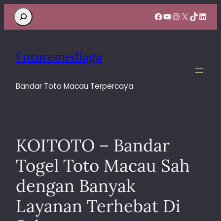
Search
Facebook
YouTube
Instagram
X
TikTok
Linke
Futuremediaga
Bandar Toto Macau Terpercaya
KOITOTO – Bandar
Togel Toto Macau Sah
dengan Banyak
Layanan Terhebat Di