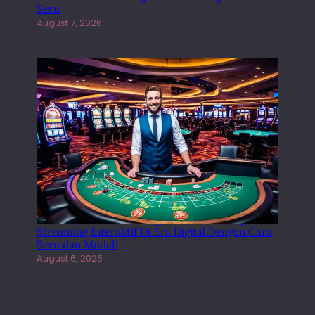
Seru
August 7, 2026
Live Games Casino Mengenal Perkembangan
Streaming Interaktif Di Era Digital Dengan Cara
Seru dan Mudah
August 6, 2026