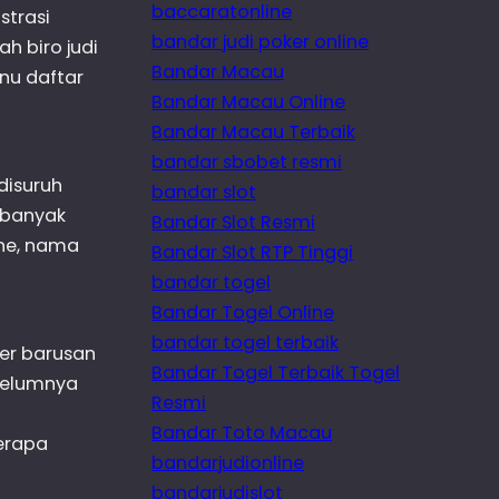
baccaratonline
strasi
bandar judi poker online
h biro judi
Bandar Macau
nu daftar
Bandar Macau Online
Bandar Macau Terbaik
bandar sbobet resmi
disuruh
bandar slot
n banyak
Bandar Slot Resmi
one, nama
Bandar Slot RTP Tinggi
bandar togel
Bandar Togel Online
bandar togel terbaik
ter barusan
Bandar Togel Terbaik Togel
ebelumnya
Resmi
Bandar Toto Macau
erapa
bandarjudionline
bandarjudislot