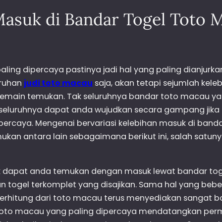
Masuk di Bandar Togel Toto 
ling dipercaya pastinya jadi hal yang paling dianjurka
aruhan
judi toto macau
saja, akan tetapi sejumlah kele
pemain temukan. Tak seluruhnya bandar toto macau ya
n seluruhnya dapat anda wujudkan secara gampang jik
percaya. Mengenai bervariasi kelebihan masuk di banda
an antara lain sebagaimana berikut ini, salah satuny
ik dapat anda temukan dengan masuk lewat bandar tog
n togel terkomplet yang disajikan. Sama hal yang beb
 terhitung dari toto macau terus menyediakan sangat 
r toto macau yang paling dipercaya mendatangkan per