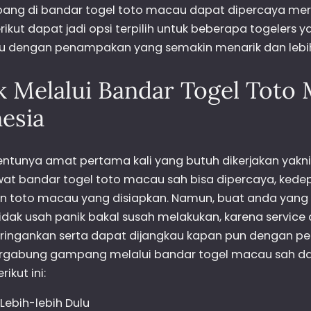
mpang di bandar togel toto macau dapat dipercaya me
rikut dapat jadi opsi terpilih untuk beberapa togelers y
 dengan penampakan yang semakin menarik dan lebih 
k Melalui Bandar Togel Toto
esia
tentunya amat pertama kali yang butuh dikerjakan yakn
lewat bandar togel toto macau sah bisa dipercaya, ked
han toto macau yang disiapkan. Namun, buat anda yan
idak usah panik bakal susah melakukan, karena service 
ringankan serta dapat dijangkau kapan pun dengan p
 tergabung gampang melalui bandar togel macau sah d
ikut ini:
 Lebih-lebih Dulu