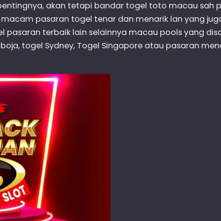
pentingnya, akan tetapi bandar togel toto macau sah p
 macam pasaran togel tenar dan menarik lan yang jug
l pasaran terbaik lain selainnya macau pools yang disa
oja, togel Sydney, Togel Singapore atau pasaran men