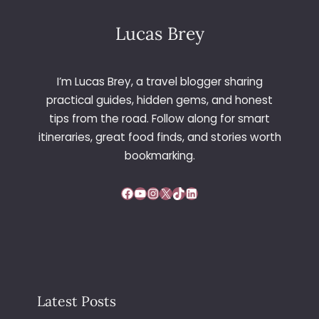
Lucas Brey
I’m Lucas Brey, a travel blogger sharing
practical guides, hidden gems, and honest
tips from the road. Follow along for smart
itineraries, great food finds, and stories worth
bookmarking.
Facebook
YouTube
Instagram
X
TikTok
LinkedIn
Latest Posts