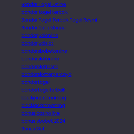
Bandar Togel Online
bandar togel terbaik
Bandar Togel Terbaik Togel Resmi
Bandar Toto Macau
bandarjudionline
bandarjudislot
bandarsbobetonline
bandarslotonline
bandarslotresmi
bandarslotterpercaya
bandartogel
bandartogelterbaik
blackjack streaming
blackjackstreaming
bonus casino live
bonus sbobet 2024
Bonus Slot