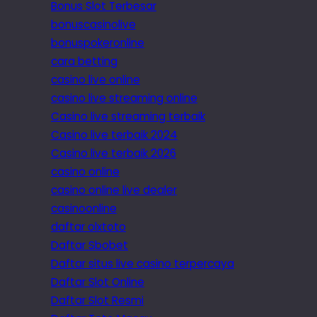
Bonus Slot Terbesar
bonuscasinolive
bonuspokeronline
cara betting
casino live online
casino live streaming online
Casino live streaming terbaik
Casino live terbaik 2024
Casino live terbaik 2026
casino online
casino online live dealer
casinoonline
daftar olxtoto
Daftar Sbobet
Daftar situs live casino terpercaya
Daftar Slot Online
Daftar Slot Resmi