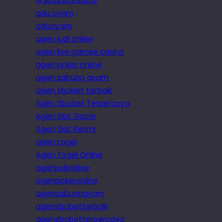
#SitusSlotGacor
adu ayam
aduayam
agen judi online
agen live games casino
agen poker online
agen sabung ayam
agen sbobet terbaik
Agen Sbobet Terpercaya
Agen Slot Gacor
Agen Slot Resmi
agen togel
Agen Togel Online
agenjudionline
agenpokeronline
agensabungayam
agensbobetterbaik
agensbobetterpercaya