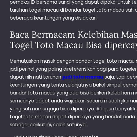
pemakai ID bersama sandi yang dapat dipakai untuk 
taruhan togel macau di bandar togel toto macau sah
beberapa keuntungan yang disiapkan.
Baca Bermacam Kelebihan Mas
Togel Toto Macau Bisa diperca
Memutuskan masuk dengan bandar togel toto macau d
jadi perihal yang paling direferensikan bagi para togele
dapat nikmati taruhan
judi toto macau
saja, tapi beb
keuntungan yang tentu selanjutnya bakal simpel pema
bandar toto macau yang ada bisa berikan kelebihan mel
semuanya dapat anda wujudkan secara mudah jikaman
yang sah namun juga bisa dipercaya. Adapun banyak k
togel toto macau dapat dipercaya yang hendak anda
sebagai berikut ini, salah satunya: