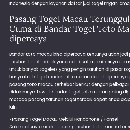
Indonesia dengan layanan daftar judi togel ringan, am
Pasang Togel Macau Terunggu
Cuma di Bandar Togel Toto Ma
dipercaya
Bandar toto macau bisa dipercaya tentunya udah jad
taruhan togel terbaik yang ada buat memberinya sar
untuk banyak togelers yang pengin taruhan di pasar toge
hanya itu, tetapi bandar toto macau dapat dipercaya 
pasang toto macau terhebat berikut dengan pelbagai 
didalamnya. Lewat bandar togel toto macau paling dip
metoda pasang taruhan togel terbaik dapat anda cici
lain:
• Pasang Togel Macau Melalui Handphone / Ponsel
Salah satunya model pasang taruhan toto macau terh