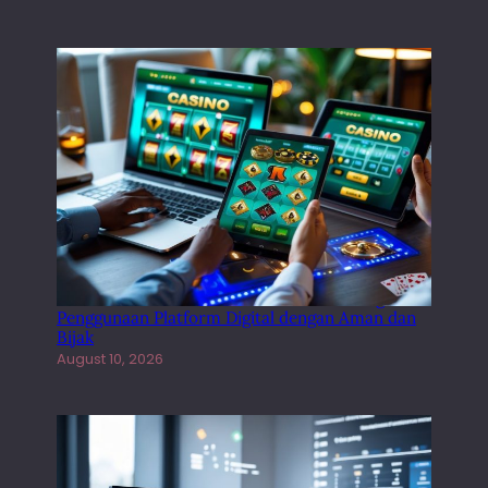
Judi Online Memahami Risiko Dan Tantangan
Penggunaan Platform Digital dengan Aman dan
Bijak
August 10, 2026