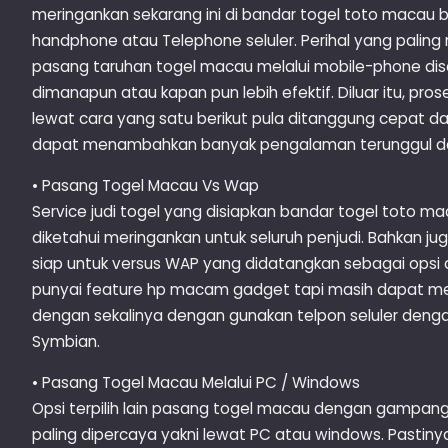
meringankan sekarang ini di bandar togel toto macau b
handphone atau Telephone seluler. Perihal yang palin
pasang taruhan togel macau melalui mobile-phone dis
dimanapun atau kapan pun lebih efektif. Diluar itu, p
lewat cara yang satu berikut pula ditanggung cepat 
dapat menambahkan banyak pengalaman terunggul da
• Pasang Togel Macau Vs Wap
Service judi togel yang disiapkan bandar togel toto 
diketahui meringankan untuk seluruh penjudi. Bahkan j
siap untuk versus WAP yang didatangkan sebagai opsi 
punyai feature hp macam gadget tapi masih dapat m
dengan sekalinya dengan gunakan telpon seluler deng
Symbian.
• Pasang Togel Macau Melalui PC / Windows
Opsi terpilih lain pasang togel macau dengan gampang
paling dipercaya yakni lewat PC atau windows. Pastinya, 