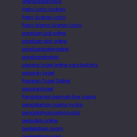
onlineterpercaya
Paito Lotto Sydney
Paito Sydney Lotto
Paito Warna Sydney Lotto
panduan judi online
panduan slot online
panduanpokeronline
panduansbobet
pasang togel online cara betting
pasaran togel
Pasaran Togel Online
pasarantogel
Pengalaman bermain live casino
pengalaman casino nyata
pengalamancasinonyata
perjudian online
perkelahian ayam
perkelahianayam