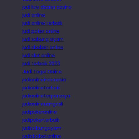
judi live dealer casino
judi online
judi online terbaik
judi poker online
judi sabung ayam
judi sbobet online
judi slot online
judi terbaik 2023
Judi Togel Online
judionlineindonesia
judionlineterbaik
judionlineterpercaya
judionlineuangasli
judipokeronline
judipokerterbaik
judisabungayam
judisbobetonline