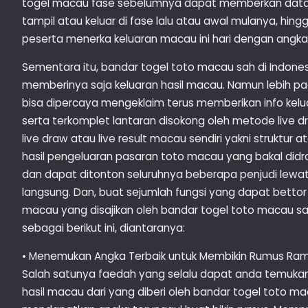
togel macau fase sebelumnya dapat memberkan data 
tampil atau keluar di fase lalu atau awal mulanya, h
peserta menerka keluaran macau ini hari dengan angka y
Sementara itu, bandar togel toto macau sah di Indone
memberinya saja keluaran hasil macau. Namun lebih pa
bisa dipercaya mengeklaim terus memberikan info kelu
serta terkomplet lantaran disokong oleh metode live d
live draw atau live result macau sendiri yakni struktur 
hasil pengeluaran pasaran toto macau yang bakal did
dan dapat ditonton seluruhnya beberapa penjudi lew
langsung. Dan, buat sejumlah fungsi yang dapat bettor p
macau yang disajikan oleh bandar togel toto macau sa
sebagai berikut ini, diantaranya:
• Menemukan Angka Terbaik untuk Membikin Rumus Ra
Salah satunya faedah yang selalu dapat anda temuka
hasil macau dari yang diberi oleh bandar togel toto ma