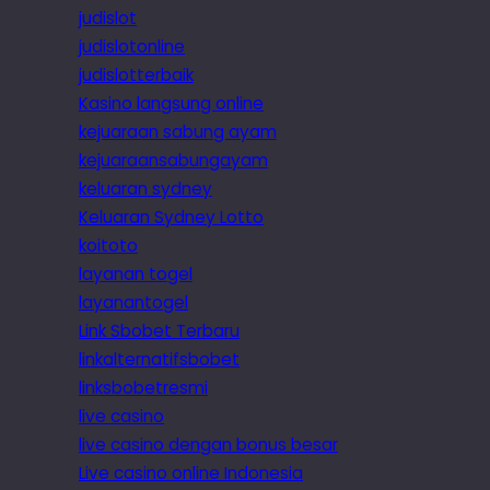
judislot
judislotonline
judislotterbaik
Kasino langsung online
kejuaraan sabung ayam
kejuaraansabungayam
keluaran sydney
Keluaran Sydney Lotto
koitoto
layanan togel
layanantogel
Link Sbobet Terbaru
linkalternatifsbobet
linksbobetresmi
live casino
live casino dengan bonus besar
Live casino online Indonesia