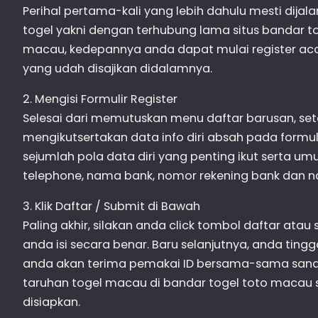
Perihal pertama-kali yang lebih dahulu mesti dijal
togel yakni dengan terhubung lama situs bandar to
macau, kedepannya anda dapat mulai register acco
yang udah disajikan didalamnya.
2. Mengisi Formulir Register
Selesai dari memutuskan menu daftar barusan, se
mengikutsertakan data info diri absah pada formuli
sejumlah pola data diri yang penting ikut serta 
telephone, nama bank, nomor rekening bank dan n
3. Klik Daftar / Submit di Bawah
Paling akhir, silakan anda click tombol daftar atau
anda isi secara benar. Baru selanjutnya, anda tin
anda akan terima pemakai ID bersama-sama sand
taruhan togel macau di bandar togel toto macau
disiapkan.