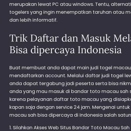
merupakan lewat PC atau windows. Tentu, alternatif
togelers yang ingin menempatkan taruhan atau m
dan lebih informatif.
Trik Daftar dan Masuk Mel
Bisa dipercaya Indonesia
Buat membuat anda dapat main judi togel macau, 
mendaftarkan account. Melalui daftar judi togel 
anda dapat tergabung jadi peserta serta bisa nik
anda yang mau masuk di bandar toto macau sah se
karena pelayanan daftar toto macau yang disiap
kapan saja dengan service 24 jam. Mengenai untuk
macau sah bisa dipercaya di Indonesia salah satun
1. Silahkan Akses Web Situs Bandar Toto Macau Sah 