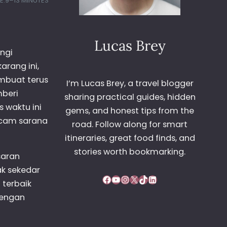
E:
9–13 MINUTES
Lucas Brey
ngi
arang ini,
mbuat terus
I’m Lucas Brey, a travel blogger
mberi
sharing practical guides, hidden
 waktu ini
gems, and honest tips from the
acam sarana
road. Follow along for smart
itineraries, great food finds, and
stories worth bookmarking.
saran
ak sekedar
Facebook
YouTube
Instagram
X
TikTok
LinkedIn
 terbaik
dengan