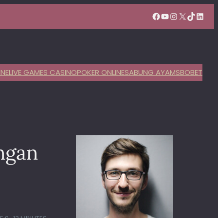
Facebook
YouTube
Instagram
X
TikTok
Linke
INE
LIVE GAMES CASINO
POKER ONLINE
SABUNG AYAM
SBOBET
ngan