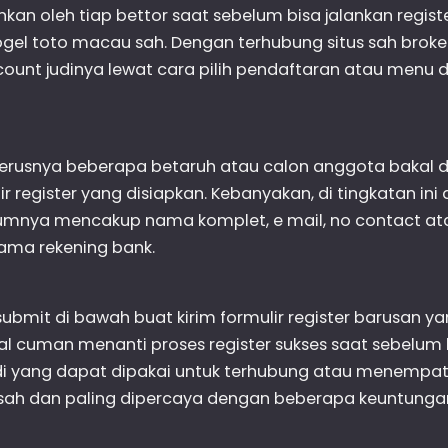
ankan oleh tiap bettor saat sebelum bisa jalankan regis
gel toto macau sah. Dengan terhubung situs sah broker
unt judinya lewat cara pilih pendaftaran atau menu d
terusnya beberapa betaruh atau calon anggota bakal d
r register yang disiapkan. Kebanyakan, di tingkatan ini
umumnya mencakup nama komplet, e mail, no contact at
ama rekening bank.
 submit di bawah buat kirim formulir register barusan y
ggal cuman menanti proses register sukses saat sebelu
i yang dapat dipakai untuk terhubung atau menempa
 sah dan paling dipercaya dengan beberapa keuntunga