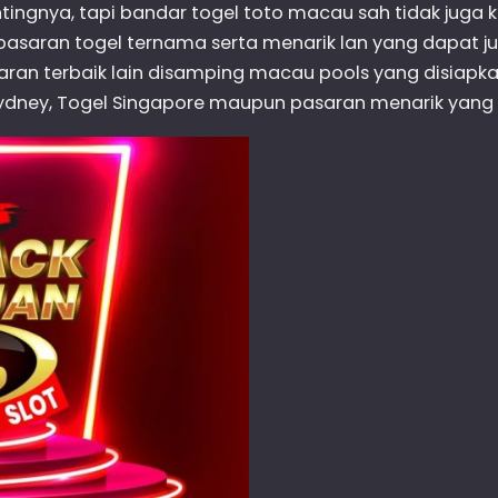
ingnya, tapi bandar togel toto macau sah tidak juga k
aran togel ternama serta menarik lan yang dapat jug
an terbaik lain disamping macau pools yang disiapka
ydney, Togel Singapore maupun pasaran menarik yang l