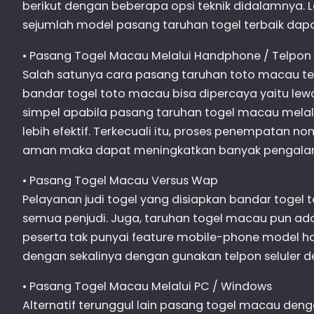
berikut dengan beberapa opsi teknik didalamnya. 
sejumlah model pasang taruhan togel terbaik dap
• Pasang Togel Macau Melalui Handphone / Telpon 
Salah satunya cara pasang taruhan toto macau t
bandar togel toto macau bisa dipercaya yaitu lew
simpel apabila pasang taruhan togel macau melal
lebih efektif. Terkecuali itu, proses penempatan n
aman maka dapat meningkatkan banyak pengalama
• Pasang Togel Macau Versus Wap
Pelayanan judi togel yang disiapkan bandar togel
semua penjudi. Juga, taruhan togel macau pun ad
peserta tak punyai feature mobile-phone model
dengan sekalinya dengan gunakan telpon seluler d
• Pasang Togel Macau Melalui PC / Windows
Alternatif terunggul lain pasang togel macau de