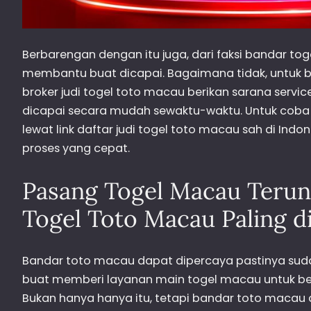
Berbarengan dengan itu juga, dari faksi bandar t
membantu buat dicapai. Bagaimana tidak, untuk
broker judi togel toto macau berikan sarana servic
dicapai secara mudah sewaktu-waktu. Untuk coba
lewat link daftar judi togel toto macau sah di In
proses yang cepat.
Pasang Togel Macau Terun
Togel Toto Macau Paling d
Bandar toto macau dapat dipercaya pastinya sudah
buat memberi layanan main togel macau untuk beber
Bukan hanya hanya itu, tetapi bandar toto macau 