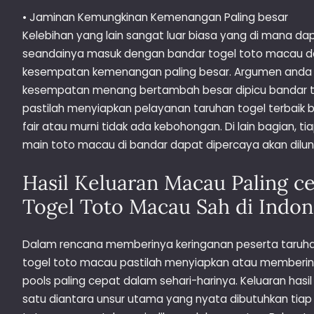
• Jaminan Kemungkinan Kemenangan Paling besar
Kelebihan yang lain sangat luar biasa yang di mana d
seandainya masuk dengan bandar togel toto macau da
kesempatan kemenangan paling besar. Argumen anda se
kesempatan menang bertambah besar dipicu bandar t
pastilah menyiapkan pelayanan taruhan togel terbaik
fair atau murni tidak ada kebohongan. Di lain bagian, 
main toto macau di bandar dapat dipercaya akan dilun
Hasil Keluaran Macau Paling c
Togel Toto Macau Sah di Indon
Dalam rencana memberinya keringanan peserta taruhan
togel toto macau pastilah menyiapkan atau memberin
pools paling cepat dalam sehari-harinya. Keluaran hasil 
satu diantara unsur utama yang nyata dibutuhkan tiap 