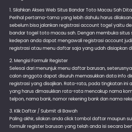
1. Silahkan Akses Web Situs Bandar Toto Macau Sah Di
Perihal pertama-tama yang lebih dahulu harus dilaksan
sebelum bisa jalankan registrasi account togel yaitu d
bandar togel toto macau sah. Dengan membuka situs sa
kedepan anda dapat mengawali registrasi account j
registrasi atau menu daftar saja yang udah disiapkan 
2. Mengisi Formulir Register
Selesai dari menunjuk menu daftar barusan, seterusny
calon anggota dapat disuruh memasukkan data info dir
registrasi yang disajikan. Rata-rata, pada tingkatan ini 
yang harus dimasukkan rata-rata mencakup nama kompl
telpon, nama bank, nomor rekening bank dan nama reke
3. Klik Daftar / Submit di Bawah
Paling akhir, silakan anda click tombol daftar maupun s
formulir register barusan yang telah anda isi secara be