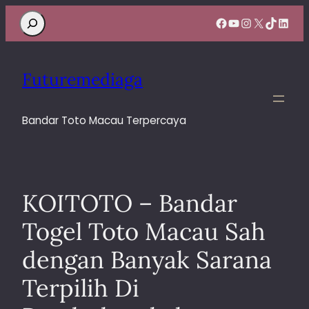
Search
Facebook
YouTube
Instagram
X
TikTok
Linke
Futuremediaga
Bandar Toto Macau Terpercaya
KOITOTO – Bandar
Togel Toto Macau Sah
dengan Banyak Sarana
Terpilih Di