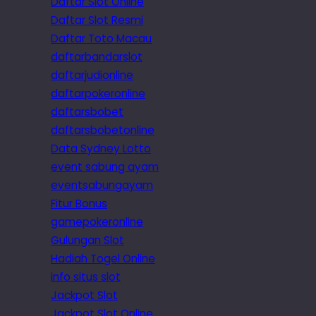
Daftar Slot Online
Daftar Slot Resmi
Daftar Toto Macau
daftarbandarslot
daftarjudionline
daftarpokeronline
daftarsbobet
daftarsbobetonline
Data Sydney Lotto
event sabung ayam
eventsabungayam
Fitur Bonus
gamepokeronline
Gulungan Slot
Hadiah Togel Online
info situs slot
Jackpot Slot
Jackpot Slot Online