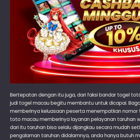
Bertepatan dengan itu juga, dari faksi bandar togel to
judi togel macau begitu membantu untuk dicapai. Baga
memberinya keluasaan peserta menempatkan nomor tog
toto macau memberinya layanan pelayanan taruhan w
dari itu taruhan bisa selalu dijangkau secara mudah se
pengalaman taruhan didalamnya, anda hanya butuh masu