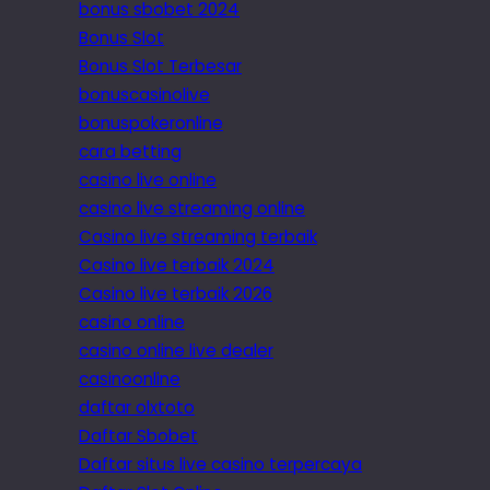
bonus sbobet 2024
Bonus Slot
Bonus Slot Terbesar
bonuscasinolive
bonuspokeronline
cara betting
casino live online
casino live streaming online
Casino live streaming terbaik
Casino live terbaik 2024
Casino live terbaik 2026
casino online
casino online live dealer
casinoonline
daftar olxtoto
Daftar Sbobet
Daftar situs live casino terpercaya