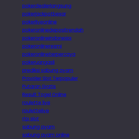
pokerdealerlangsung
pokerjackpotbesar
pokerliveonline
pokeronlinedepositrendah
pokeronlineindonesia
pokeronlineresmi
pokeronlineterpercaya
pokeruangasli
prediksi sabung ayam
Provider Slot Terpopuler
Putaran Gratis
Result Togel Online
roulette live
roulettelive
rtp slot
sabung ayam
sabung ayam online