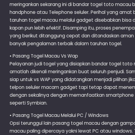
meringankan sekarang ini di bandar togel toto macau b
handphone atau Telephone seluler. Perihal yang amat b
taruhan togel macau melalui gadget disebabkan bisa 
kapan pun lebih efektif. Disamping itu, proses penemp
yang berikut ditanggung cepat dan ditandaskan ama
banyak pengalaman terbaik dalam taruhan togel.
• Pasang Togel Macau Vs Wap
Pelayanan judi togel yang disiapkan bandar togel toto
amatlah dikenali meringankan buat seluruh penjudi. Sa
siap untuk vs WAP yang didatangkan menjadi pilihan jika
telpon seluler macam gadget tapi tetap dapat menem
dengan sekalinya dengan memanfaatkan smartphone 
seperti Symbian.
• Pasang Togel Macau Melalui PC / Windows
Opsi terunggul lain pasang togel macau dengan gampa
macau paling dipercaya yakni lewat PC atau windows. 