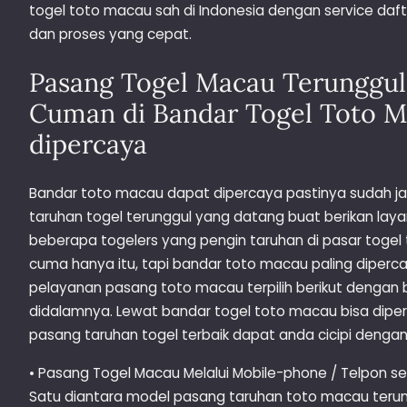
togel toto macau sah di Indonesia dengan service daf
dan proses yang cepat.
Pasang Togel Macau Terunggu
Cuman di Bandar Togel Toto M
dipercaya
Bandar toto macau dapat dipercaya pastinya sudah j
taruhan togel terunggul yang datang buat berikan lay
beberapa togelers yang pengin taruhan di pasar togel t
cuma hanya itu, tapi bandar toto macau paling diper
pelayanan pasang toto macau terpilih berikut dengan 
didalamnya. Lewat bandar togel toto macau bisa diperc
pasang taruhan togel terbaik dapat anda cicipi denga
• Pasang Togel Macau Melalui Mobile-phone / Telpon sel
Satu diantara model pasang taruhan toto macau terun