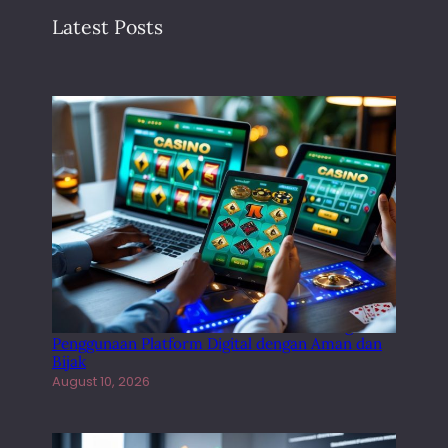
Latest Posts
Judi Online Memahami Risiko Dan Tantangan
Penggunaan Platform Digital dengan Aman dan
Bijak
August 10, 2026