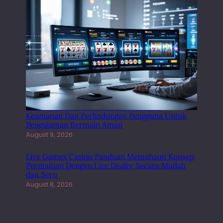
Judi Online Panduan Memahami Aspek
Keamanan Dan Perlindungan Pengguna Untuk
Pengalaman Bermain Aman
August 9, 2026
Live Games Casino Panduan Memahami Konsep
Permainan Dengan Live Dealer Secara Mudah
dan Seru
August 8, 2026