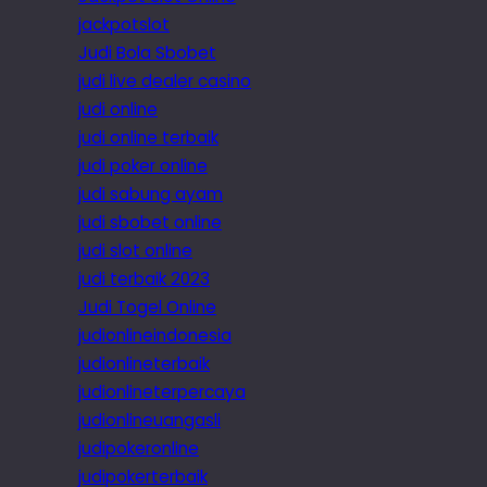
jackpotslot
Judi Bola Sbobet
judi live dealer casino
judi online
judi online terbaik
judi poker online
judi sabung ayam
judi sbobet online
judi slot online
judi terbaik 2023
Judi Togel Online
judionlineindonesia
judionlineterbaik
judionlineterpercaya
judionlineuangasli
judipokeronline
judipokerterbaik