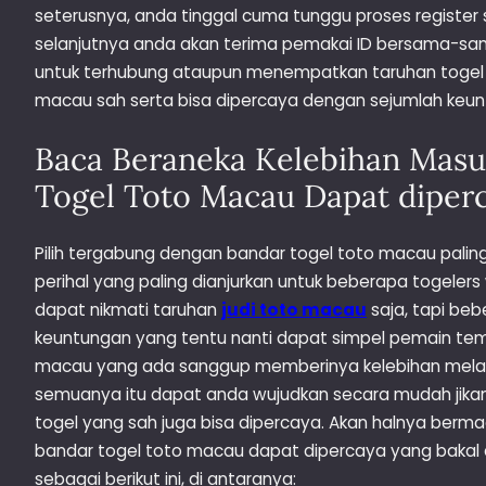
seterusnya, anda tinggal cuma tunggu proses register
selanjutnya anda akan terima pemakai ID bersama-sam
untuk terhubung ataupun menempatkan taruhan togel 
macau sah serta bisa dipercaya dengan sejumlah keun
Baca Beraneka Kelebihan Masu
Togel Toto Macau Dapat diper
Pilih tergabung dengan bandar togel toto macau paling
perihal yang paling dianjurkan untuk beberapa togelers 
dapat nikmati taruhan
judi toto macau
saja, tapi beb
keuntungan yang tentu nanti dapat simpel pemain te
macau yang ada sanggup memberinya kelebihan melalui
semuanya itu dapat anda wujudkan secara mudah jik
togel yang sah juga bisa dipercaya. Akan halnya berm
bandar togel toto macau dapat dipercaya yang bakal
sebagai berikut ini, di antaranya: