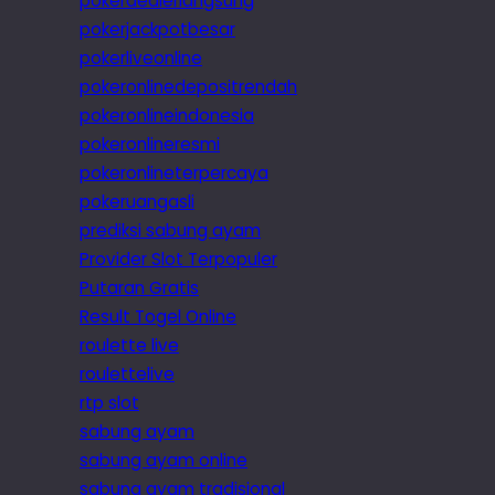
pokerdealerlangsung
pokerjackpotbesar
pokerliveonline
pokeronlinedepositrendah
pokeronlineindonesia
pokeronlineresmi
pokeronlineterpercaya
pokeruangasli
prediksi sabung ayam
Provider Slot Terpopuler
Putaran Gratis
Result Togel Online
roulette live
roulettelive
rtp slot
sabung ayam
sabung ayam online
sabung ayam tradisional