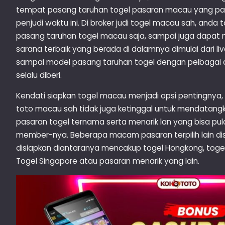
tempat pasang taruhan togel pasaran macau yang pali
penjudi waktu ini. Di broker judi togel macau sah, and
pasang taruhan togel macau saja, sampai juga dapat
sarana terbaik yang berada di dalamnya dimulai dari li
sampai model pasang taruhan togel dengan pelbagai a
selalu diberi.
Kendati siapkan togel macau menjadi opsi pentingnya,
toto macau sah tidak juga ketinggal untuk mendatangk
pasaran togel ternama serta menarik lan yang bisa pul
member-nya. Beberapa macam pasaran terpilih lain d
disiapkan diantaranya mencakup togel Hongkong, togel
Togel Singapore atau pasaran menarik yang lain.