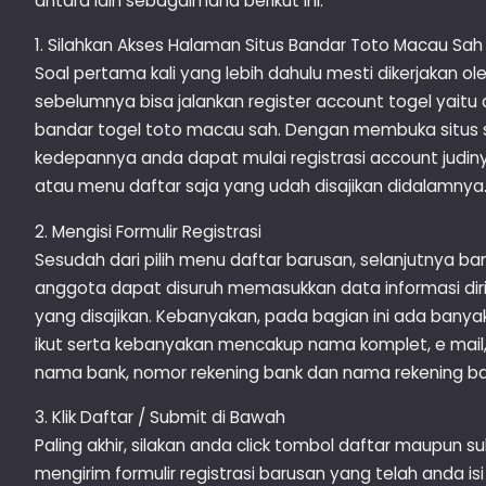
antara lain sebagaimana berikut ini:
1. Silahkan Akses Halaman Situs Bandar Toto Macau Sah 
Soal pertama kali yang lebih dahulu mesti dikerjakan ol
sebelumnya bisa jalankan register account togel yaitu
bandar togel toto macau sah. Dengan membuka situs s
kedepannya anda dapat mulai registrasi account judi
atau menu daftar saja yang udah disajikan didalamnya
2. Mengisi Formulir Registrasi
Sesudah dari pilih menu daftar barusan, selanjutnya b
anggota dapat disuruh memasukkan data informasi diri be
yang disajikan. Kebanyakan, pada bagian ini ada banyak
ikut serta kebanyakan mencakup nama komplet, e mail,
nama bank, nomor rekening bank dan nama rekening ba
3. Klik Daftar / Submit di Bawah
Paling akhir, silakan anda click tombol daftar maupun 
mengirim formulir registrasi barusan yang telah anda is