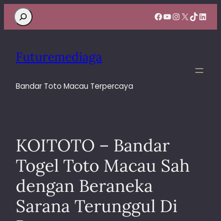
Search
Facebook
YouTube
Instagram
X
TikTok
Linke
Futuremediaga
Bandar Toto Macau Terpercaya
KOITOTO – Bandar
Togel Toto Macau Sah
dengan Beraneka
Sarana Terunggul Di