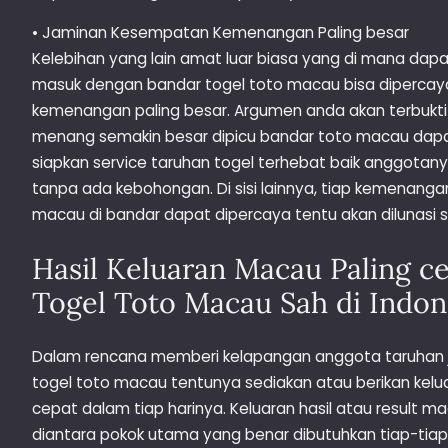
• Jaminan Kesempatan Kemenangan Paling besar
Kelebihan yang lain amat luar biasa yang di mana dap
masuk dengan bandar togel toto macau bisa diperca
kemenangan paling besar. Argumen anda akan terbukt
menang semakin besar dipicu bandar toto macau dapa
siapkan service taruhan togel terhebat baik anggotanya
tanpa ada kebohongan. Di sisi lainnya, tiap kemenang
macau di bandar dapat dipercaya tentu akan dilunasi 
Hasil Keluaran Macau Paling c
Togel Toto Macau Sah di Indon
Dalam rencana memberi kelapangan anggota taruhan j
togel toto macau tentunya sediakan atau berikan kelua
cepat dalam tiap harinya. Keluaran hasil atau result ma
diantara pokok utama yang benar dibutuhkan tiap-tiap 