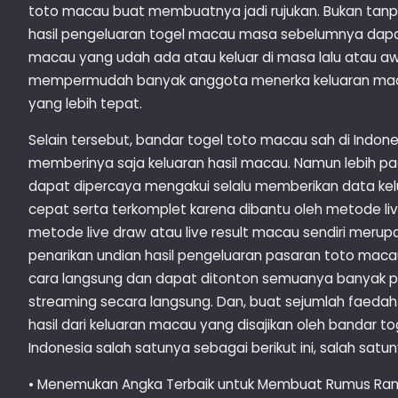
toto macau buat membuatnya jadi rujukan. Bukan tan
hasil pengeluaran togel macau masa sebelumnya dap
macau yang udah ada atau keluar di masa lalu atau aw
mempermudah banyak anggota menerka keluaran maca
yang lebih tepat.
Selain tersebut, bandar togel toto macau sah di Indon
memberinya saja keluaran hasil macau. Namun lebih pa
dapat dipercaya mengakui selalu memberikan data kelu
cepat serta terkomplet karena dibantu oleh metode l
metode live draw atau live result macau sendiri meru
penarikan undian hasil pengeluaran pasaran toto maca
cara langsung dan dapat ditonton semuanya banyak p
streaming secara langsung. Dan, buat sejumlah faeda
hasil dari keluaran macau yang disajikan oleh bandar t
Indonesia salah satunya sebagai berikut ini, salah satun
• Menemukan Angka Terbaik untuk Membuat Rumus Ra