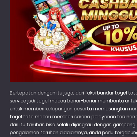
Bertepatan dengan itu juga, dari faksi bandar togel to
service judi togel macau benar-benar membantu untuk
untuk memberi kelapangan peserta memasangkan nomo
togel toto macau memberi sarana pelayanan taruhan
dari itu taruhan bisa selalu dijangkau dengan gampang
pengalaman taruhan didalamnya, anda perlu tergabung s