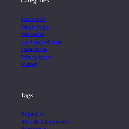
Categories
Bandar Slot
Bandar Togel
Judi Online
Live Games Casino
Poker Online
Sabung Ayam
Sbobet
Tags
#AgenSlot
#AgenSlotTerpercaya