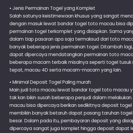
• Jenis Permainan Togel yang Komplet
Salah satunya keistimewaan khusus yang sangat mena
dengan masuk lewat bandar togel toto macau bisa di
permainan togel terkomplet yang disiapkan. Sama yan
dalam tiap pasaran apa saja termaksud dari toto mac
banyak beberapa jenis permainan togel. Ditambah lag
dapat dipercaya mendatangkan permainan toto macau
beberapa macam terbaik misalnya seperti togel tusuk 
tepat, macau 4D serta macam-macam yang lain.
• Minimal Deposit Togel Paling murah
Main judi toto macau lewat bandar togel toto macau y
tak kan bikin susah beberapa penjudi dalam melakukan. 
macau bisa dipercaya berikan sedikitnya deposit togel 
membikin banyak betaruh dapat pasang taruhan togel
besar. Dalam pada itu, pembayaran deposit yang disiap
dipercaya sangat juga komplet hingga deposit dapat