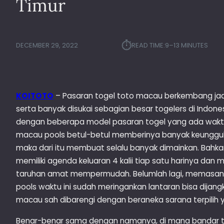
Timur
⏱︎
DECEMBER 29, 2022
READ TIME:
9–13 MINUTES
KOITOTO
– Pasaran togel toto macau berkembang jadi 
serta banyak disukai sebagian besar togelers di Indon
dengan beberapa model pasaran togel yang ada waktu
macau pools betul-betul memberinya banyak keunggula
maka dari itu membuat selalu banyak dimainkan. Bahkan 
memiliki agenda keluaran 4 kalii tiap satu harinya d
taruhan amat mempermudah. Belumlah lagi, memasan
pools waktu ini sudah meringankan lantaran bisa dijan
macau sah dibarengi dengan beraneka sarana terpilih 
Benar-benar sama dengan namanya, di mana bandar t