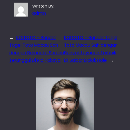
Written By:
admin
←
KOITOTO – Bandar
KOITOTO – Bandar Togel
Togel Toto Macau Sah
Toto Macau Sah dengan
dengan Beraneka Sarana
Banyak Layanan Terbaik
Terunggul Di Rio Pakava
Di Saipar Dolok Hole
→