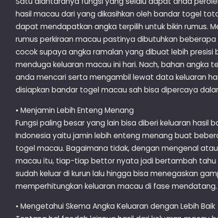
Satu diantaranya fungsi yang selalu dapat anda perol
hasil macau dari yang dikasihkan oleh bandar togel to
dapat mendapatkan angka terpilih untuk bikin rumus
rumus perkiraan macau pastinya dibutuhkan beberapa b
cocok supaya angka ramalan yang dibuat lebih presisi 
menduga keluaran macau ini hari. Nach, bahan angka te
anda mencari serta mengambil lewat data keluaran ha
disiapkan bandar togel macau sah bisa dipercaya dalam
• Menjamin Lebih Enteng Menang
Fungsi paling besar yang lain bisa diberi keluaran hasi
Indonesia yaitu jamin lebih enteng menang buat bebera
togel macau. Bagaimana tidak, dengan mengenal atau
macau itu, tiap-tiap bettor nyata jadi bertambah tah
sudah keluar di kurun lalu hingga bisa menegaskan ga
memperhitungkan keluaran macau di fase mendatang.
• Mengetahui Skema Angka Keluaran dengan Lebih Baik