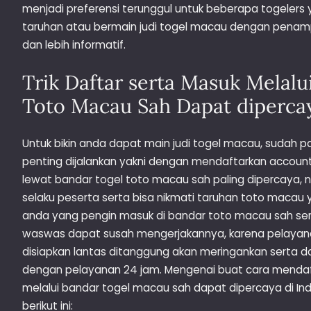
menjadi preferensi terunggul untuk beberapa togele
taruhan atau bermain judi togel macau dengan penam
dan lebih informatif.
Trik Daftar serta Masuk Melalu
Toto Macau Sah Dapat diperca
Untuk bikin anda dapat main judi togel macau, sudah p
penting dijalankan yakni dengan mendaftarkan account. 
lewat bandar togel toto macau sah paling dipercaya, 
selaku peserta serta bisa nikmati taruhan toto macau 
anda yang pengin masuk di bandar toto macau sah ser
waswas dapat susah mengerjakannya, karena pelayan
disiapkan lantas ditanggung akan meringankan serta d
dengan pelayanan 24 jam. Mengenai buat cara mendaf
melalui bandar togel macau sah dapat dipercaya di Ind
berikut ini: