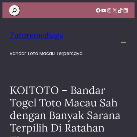
Search
Facebook
YouTube
Instagram
X
TikTok
Linke
Futuremediaga
Bandar Toto Macau Terpercaya
KOITOTO – Bandar
Togel Toto Macau Sah
dengan Banyak Sarana
Terpilih Di Ratahan