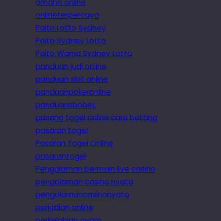
omaha online
onlineterpercaya
Paito Lotto Sydney
Paito Sydney Lotto
Paito Warna Sydney Lotto
panduan judi online
panduan slot online
panduanpokeronline
panduansbobet
pasang togel online cara betting
pasaran togel
Pasaran Togel Online
pasarantogel
Pengalaman bermain live casino
pengalaman casino nyata
pengalamancasinonyata
perjudian online
perkelahian ayam