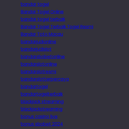
bandar togel
Bandar Togel Online
bandar togel terbaik
Bandar Togel Terbaik Togel Resmi
Bandar Toto Macau
bandarjudionline
bandarjudislot
bandarsbobetonline
bandarslotonline
bandarslotresmi
bandarslotterpercaya
bandartogel
bandartogelterbaik
blackjack streaming
blackjackstreaming
bonus casino live
bonus sbobet 2024