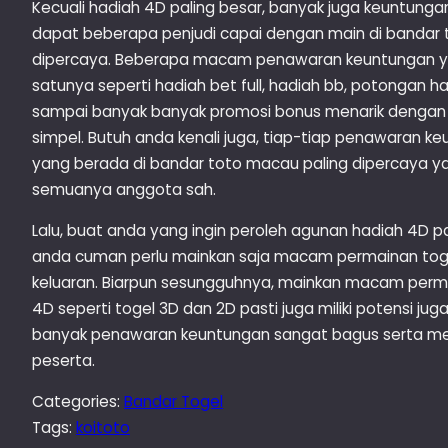
Kecuali hadiah 4D paling besar, banyak juga keuntunga
dapat beberapa penjudi capai dengan main di bandar 
dipercaya. Beberapa macam penawaran keuntungan yan
satunya seperti hadiah bet full, hadiah bb, potongan ha
sampai banyak banyak promosi bonus menarik dengan 
simpel. Butuh anda kenali juga, tiap-tiap penawaran k
yang berada di bandar toto macau paling dipercaya ya
semuanya anggota sah.
Lalu, buat anda yang ingin peroleh agunan hadiah 4D pal
anda cuman perlu mainkan saja macam permainan toge
keluaran. Biarpun sesungguhnya, mainkan macam permai
4D seperti togel 3D dan 2D pasti juga miliki potensi j
banyak penawaran keuntungan sangat bagus serta m
peserta.
Categories:
Bandar Togel
Tags:
koitoto