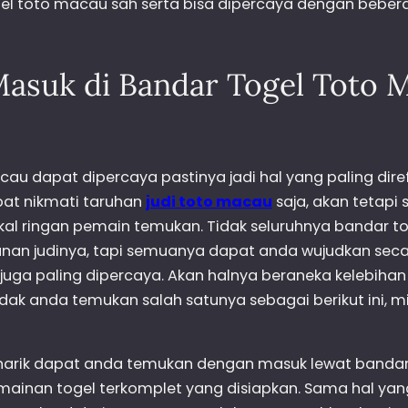
l toto macau sah serta bisa dipercaya dengan beber
Masuk di Bandar Togel Toto 
u dapat dipercaya pastinya jadi hal yang paling dire
pat nikmati taruhan
judi toto macau
saja, akan tetapi 
al ringan pemain temukan. Tidak seluruhnya bandar 
anan judinya, tapi semuanya dapat anda wujudkan se
uga paling dipercaya. Akan halnya beraneka kelebihan
ak anda temukan salah satunya sebagai berikut ini, mi
narik dapat anda temukan dengan masuk lewat bandar 
inan togel terkomplet yang disiapkan. Sama hal ya