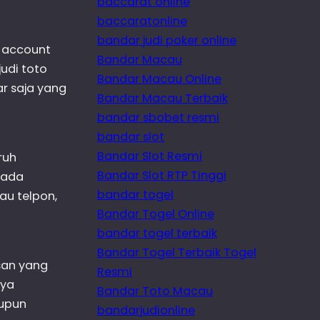
baccarat online
baccaratonline
bandar judi poker online
r account
Bandar Macau
udi toto
Bandar Macau Online
ar saja yang
Bandar Macau Terbaik
bandar sbobet resmi
bandar slot
Bandar Slot Resmi
ruh
Bandar Slot RTP Tinggi
i ada
bandar togel
au telpon,
Bandar Togel Online
bandar togel terbaik
Bandar Togel Terbaik Togel
usan yang
Resmi
nya
Bandar Toto Macau
aupun
bandarjudionline