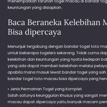
menempatkan taruhan togel macau di bandar toge
keuntungan yang disiapkan.
Baca Beraneka Kelebihan 
Bisa dipercaya
Menunjuk tergabung dengan bandar togel toto maca
untuk beberapa togelers sekarang. Tidak cuma da
kelebihan dan keuntungan yang nyata kedepan bak
yang ada dapat memberi kelebihan melalui pelay
apabila mana masuk lewat bandar togel yang sah j
bandar togel toto macau bisa dipercaya yang hend
• Jenis Permainan Togel yang Komplet
Salah satunya keunggulan khusus yang sangat me
macau dapat dipercaya yaitu banyak macam perma