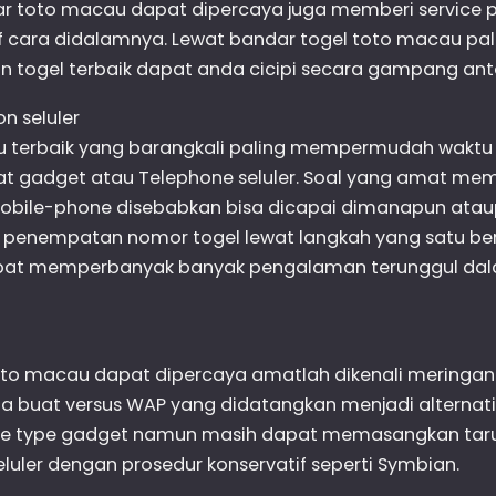
ndar toto macau dapat dipercaya juga memberi service 
f cara didalamnya. Lewat bandar togel toto macau pal
n togel terbaik dapat anda cicipi secara gampang anta
n seluler
 terbaik yang barangkali paling mempermudah waktu i
wat gadget atau Telephone seluler. Soal yang amat me
mobile-phone disebabkan bisa dicapai dimanapun ata
ses penempatan nomor togel lewat langkah yang satu ber
pat memperbanyak banyak pengalaman terunggul dal
 toto macau dapat dipercaya amatlah dikenali meringa
ada buat versus WAP yang didatangkan menjadi alternat
one type gadget namun masih dapat memasangkan tar
ler dengan prosedur konservatif seperti Symbian.