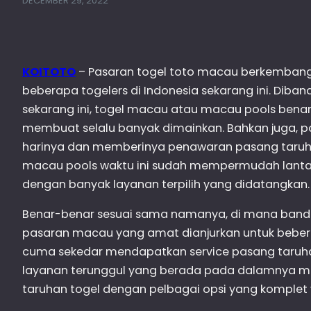
DECEMBER 29, 2022
KOITOTO
– Pasaran togel toto macau berkembang j
beberapa togelers di Indonesia sekarang ini. Dib
sekarang ini, togel macau atau macau pools bena
membuat selalu banyak dimainkan. Bahkan juga, pas
harinya dan memberinya penawaran pasang taruh
macau pools waktu ini sudah mempermudah lantara
dengan banyak layanan terpilih yang didatangkan.
Benar-benar sesuai sama namanya, di mana banda
pasaran macau yang amat dianjurkan untuk beberap
cuma sekedar mendapatkan service pasang taruha
layanan terunggul yang berada pada dalamnya mul
taruhan togel dengan pelbagai opsi yang komplet y