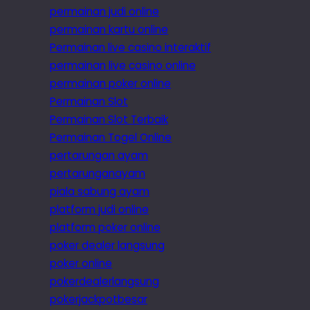
permainan judi online
permainan kartu online
Permainan live casino interaktif
permainan live casino online
permainan poker online
Permainan Slot
Permainan Slot Terbaik
Permainan Togel Online
pertarungan ayam
pertarunganayam
piala sabung ayam
platform judi online
platform poker online
poker dealer langsung
poker online
pokerdealerlangsung
pokerjackpotbesar