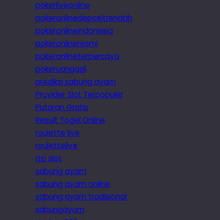
pokerliveonline
pokeronlinedepositrendah
pokeronlineindonesia
pokeronlineresmi
pokeronlineterpercaya
pokeruangasli
prediksi sabung ayam
Provider Slot Terpopuler
Putaran Gratis
Result Togel Online
roulette live
roulettelive
rtp slot
sabung ayam
sabung ayam online
sabung ayam tradisional
sabungayam