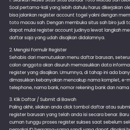
Soal pertama-kali yang lebih dahulu harus dikerjakan o
bisa jalankan register account togel yakni dengan me
toto macau sah. Dengan membuka situs sah biro judi
dapat mulai register account judinya lewat langkah me
daftar saja yang udah disajikan didalamnya.
2. Mengisi Formulir Register
Sehabis dari memutuskan menu daftar barusan, seter
calon anggota akan disuruh memasukkan data informasi 
register yang disajikan. Umumnya, di tahap ini ada bany
dimasukkan kebanyakan mencakup nama komplet, e-ma
telephone, nama bank, nomor rekening bank dan nama 
3. Klik Daftar / Submit di Bawah
Paling akhir, silakan anda click tombol daftar atau submi
register barusan yang telah anda isi secara benar. Baru
cuman tunggu proses register sukses saat sebelum sel
pemakai ID bersama-sama sandi yang dapat dipakai b