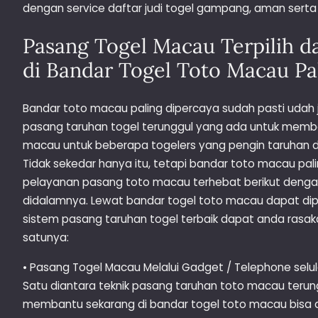
dengan service daftar judi togel gampang, aman serta
Pasang Togel Macau Terpilih 
di Bandar Togel Toto Macau Pa
Bandar toto macau paling dipercaya sudah pasti udah
pasang taruhan togel terunggul yang ada untuk membe
macau untuk beberapa togelers yang pengin taruhan di pa
Tidak sekedar hanya itu, tetapi bandar toto macau pali
pelayanan pasang toto macau terhebat berikut denga
didalamnya. Lewat bandar togel toto macau dapat dipe
sistem pasang taruhan togel terbaik dapat anda rasa
satunya:
• Pasang Togel Macau Melalui Gadget / Telephone selul
Satu diantara teknik pasang taruhan toto macau terun
membantu sekarang di bandar togel toto macau bisa d