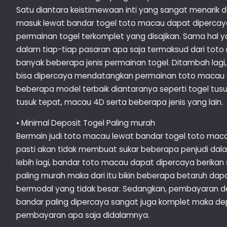
Satu diantara keistimewaan inti yang sangat menarik
masuk lewat bandar togel toto macau dapat dipercay
permainan togel terkomplet yang disajikan. Sama hal ya
dalam tiap-tiap pasaran apa saja termaksud dari to
banyak beberapa jenis permainan togel. Ditambah lag
bisa dipercaya mendatangkan permainan toto macau y
beberapa model terbaik diantaranya seperti togel tus
tusuk tepat, macau 4D serta beberapa jenis yang lain.
• Minimal Deposit Togel Paling murah
Bermain judi toto macau lewat bandar togel toto mac
pasti akan tidak membuat sukar beberapa penjudi dal
lebih lagi, bandar toto macau dapat dipercaya berikan 
paling murah maka dari itu bikin beberapa betaruh dap
bermodal yang tidak besar. Sedangkan, pembayaran dep
bandar paling dipercaya sangat juga komplet maka de
pembayaran apa saja didalamnya.