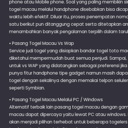
phone atau Mobile phone. Soal yang paling membikin s
togel macau melalui handphone disebabkan bisa dica
waktu lebih efektif. Diluar itu, proses penempatan no
satu berikut pun ditanggung cepat serta ditetapkan a
menambahkan banyak pengalaman terpilih dalam taruh
• Pasang Togel Macau Vs Wap
Service judi togel yang disiapkan bandar togel toto 
diketahui mempermudah buat semua penjudi. Sampai,
untuk vs WAP yang didatangkan sebagai preferensi jik
punya fitur handphone tipe gadget namun masih dap
togel dengan sekalinya dengan memakai telpon selule
seperti Symbian.
• Pasang Togel Macau Melalui PC / Windows
Alternatif terbaik lain pasang togel macau dengan ga
macau dapat dipercaya yaitu lewat PC atau windows. Pa
akan menjadi pilihan terhebat untuk beberapa togele