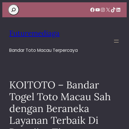
Search
Facebook
YouTube
Instagram
X
TikTok
Linke
Futuremediaga
Bandar Toto Macau Terpercaya
KOITOTO – Bandar
Togel Toto Macau Sah
dengan Beraneka
Layanan Terbaik Di