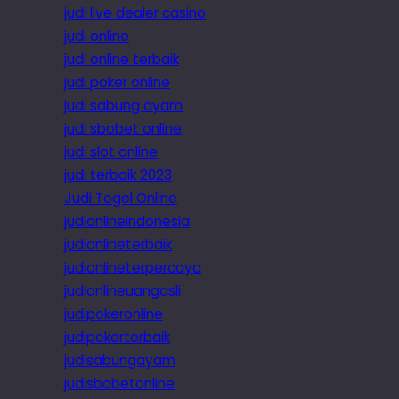
judi live dealer casino
judi online
judi online terbaik
judi poker online
judi sabung ayam
judi sbobet online
judi slot online
judi terbaik 2023
Judi Togel Online
judionlineindonesia
judionlineterbaik
judionlineterpercaya
judionlineuangasli
judipokeronline
judipokerterbaik
judisabungayam
judisbobetonline