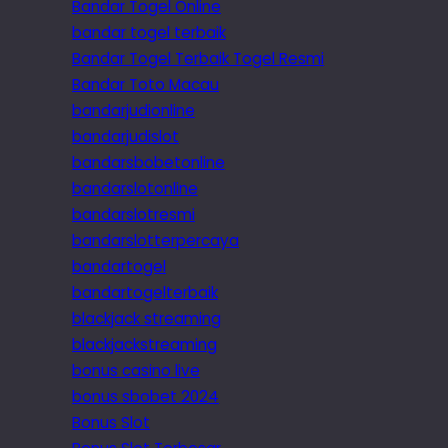
Bandar Togel Online
bandar togel terbaik
Bandar Togel Terbaik Togel Resmi
Bandar Toto Macau
bandarjudionline
bandarjudislot
bandarsbobetonline
bandarslotonline
bandarslotresmi
bandarslotterpercaya
bandartogel
bandartogelterbaik
blackjack streaming
blackjackstreaming
bonus casino live
bonus sbobet 2024
Bonus Slot