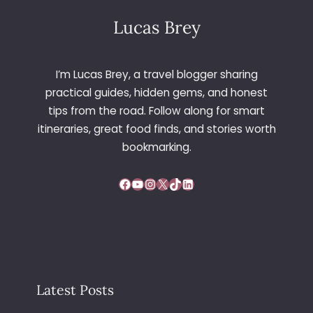
Lucas Brey
I’m Lucas Brey, a travel blogger sharing
practical guides, hidden gems, and honest
tips from the road. Follow along for smart
itineraries, great food finds, and stories worth
bookmarking.
Facebook
YouTube
Instagram
X
TikTok
LinkedIn
Latest Posts