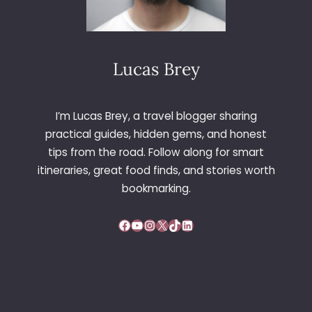
Lucas Brey
I’m Lucas Brey, a travel blogger sharing
practical guides, hidden gems, and honest
tips from the road. Follow along for smart
itineraries, great food finds, and stories worth
bookmarking.
Facebook
YouTube
Instagram
X
TikTok
LinkedIn