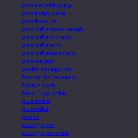
pokerdealerlangsung
pokerjackpotbesar
pokerliveonline
pokeronlinedepositrendah
pokeronlineindonesia
pokeronlineresmi
pokeronlineterpercaya
pokeruangasli
prediksi sabung ayam
Provider Slot Terpopuler
Putaran Gratis
Result Togel Online
roulette live
roulettelive
rtp slot
sabung ayam
sabung ayam online