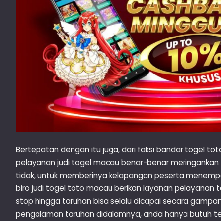
Bertepatan dengan itu juga, dari faksi bandar togel t
pelayanan judi togel macau benar-benar meringankan 
tidak, untuk memberinya kelapangan peserta menemp
biro judi togel toto macau berikan layanan pelayanan
stop hingga taruhan bisa selalu dicapai secara gampan
pengalaman taruhan didalamnya, anda hanya butuh ter