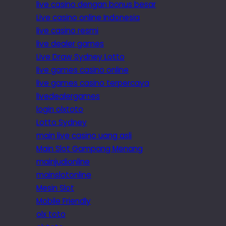
live casino dengan bonus besar
Live casino online Indonesia
live casino resmi
live dealer games
Live Draw Sydney Lotto
live games casino online
live games casino terpercaya
livedealergames
login olxtoto
Lotto Sydney
main live casino uang asli
Main Slot Gampang Menang
mainjudionline
mainslotonline
Mesin Slot
Mobile Friendly
olx toto