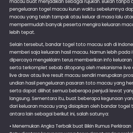
macau buat menjadikan sebagai rujukan. Bukan tanpa 
pengeluaran togel macau kurun waktu sebelumnya dap
macau yang telah tampak atau keluar di masa lalu at
mempermudah banyak peserta mengira keluaran macau
lebih tepat.
Selain tersebut, bandar togel toto macau sah di Indon
memberi saja keluaran hasil macau. Namun lebih pada 
dipercaya mengeklaim terus memberikan info keluaran 
serta terkomplet sebab ditopang oleh mekanisme live 
live draw atau live result macau sendiri merupakan pro
undian hasil pengeluaran pasaran toto macau yang he
serta dapat dilihat semua beberapa penjudi lewat ya
langsung. Sementara itu, buat beberapa kegunaan yan
dari keluaran macau yang disiapkan oleh bandar togel 
antara lain sebagai berikut ini, salah satunya:
• Menemukan Angka Terbaik buat Bikin Rumus Perkiraan