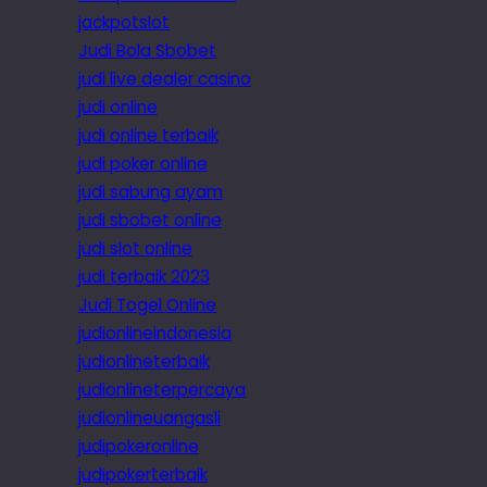
jackpotslot
Judi Bola Sbobet
judi live dealer casino
judi online
judi online terbaik
judi poker online
judi sabung ayam
judi sbobet online
judi slot online
judi terbaik 2023
Judi Togel Online
judionlineindonesia
judionlineterbaik
judionlineterpercaya
judionlineuangasli
judipokeronline
judipokerterbaik