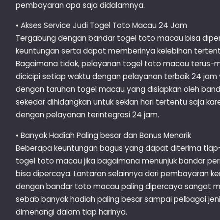
pembayaran apa saja didalamnya.
• Akses Service Judi Togel Toto Macau 24 Jam
Tergabung dengan bandar togel toto macau bisa diper
keuntungan serta dapat memberinya kelebihan tertent
Bagaimana tidak, pelayanan togel toto macau terus-me
dicicipi setiap waktu dengan pelayanan terbaik 24 jam 
dengan taruhan togel macau yang disiapkan oleh ban
sekedar dihidangkan untuk sekian hari tertentu saja ka
dengan pelayanan terintegrasi 24 jam.
• Banyak Hadiah Paling besar dan Bonus Menarik
Beberapa keuntungan bagus yang dapat diterima tiap-t
togel toto macau jika bagaimana menunjuk bandar per
bisa dipercaya. Lantaran selainnya dari pembayaran 
dengan bandar toto macau paling dipercaya sangat 
sebab banyak hadiah paling besar sampai pelbagai jen
dimenangi dalam tiap harinya.