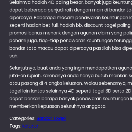
Selainnya hadiah 4D paling besar, banyak juga keuntu
dapat beberapa penjudi raih dengan main di bandar to
dipercaya. Beberapa macam penawaran keuntungan lain
seperti hadiah bet full, hadiah bb, discount togel pal
promosi bonus menarik dengan agunan claim yang pal
pahami juga, tiap-tiap penawaran keuntungan terunggu
bandar toto macau dapat dipercaya pastilah bisa dipe
sah.
Selanjutnya, buat anda yang ingin mendapatkan aguna
juta-an rupiah, karenanya anda hanya butuh mainkan s
atau pasang di 4 angka keluaran. Walau sebenarnya, 
togel lain lantas selainnya 4D seperti togel 3D serta 2D
dapat berikan berapa banyak penawaran keuntungan lua
memberikan kepuasan seluruhnya anggota.
Categories:
Bandar Togel
Tags:
koitoto