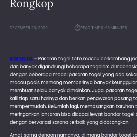
Rongkop
⏱︎
DECEMBER 29, 2022
READ TIME:
9–13 MINUTES
KOITOTO
– Pasaran togel toto macau berkembang jadi
dan banyak digandrungi beberapa togelers di Indonesia
dengan beberapa model pasaran togel yang ada seka
macau pools memang memberinya banyak keunggulan s
membuat selalu banyak dimainkan. Juga, pasaran togel i
kalii tiap satu harinya dan berikan penawaran pasang 
mempermudah. Belumlah lagi, memasangkan taruhan to
meringankan lantaran bisa dicapai lewat bandar togel 
dengan bervariasi sarana terbaik yang didatangkan.
Amat sama dengan namanya, di mana bandar togel t