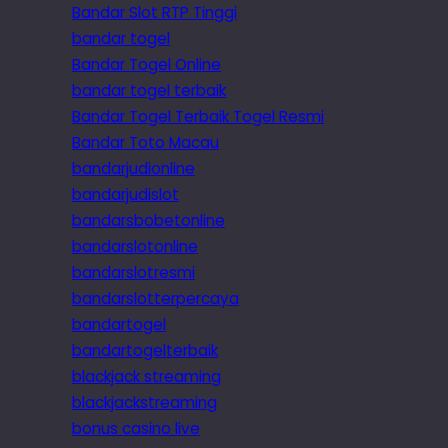
Bandar Slot RTP Tinggi
bandar togel
Bandar Togel Online
bandar togel terbaik
Bandar Togel Terbaik Togel Resmi
Bandar Toto Macau
bandarjudionline
bandarjudislot
bandarsbobetonline
bandarslotonline
bandarslotresmi
bandarslotterpercaya
bandartogel
bandartogelterbaik
blackjack streaming
blackjackstreaming
bonus casino live