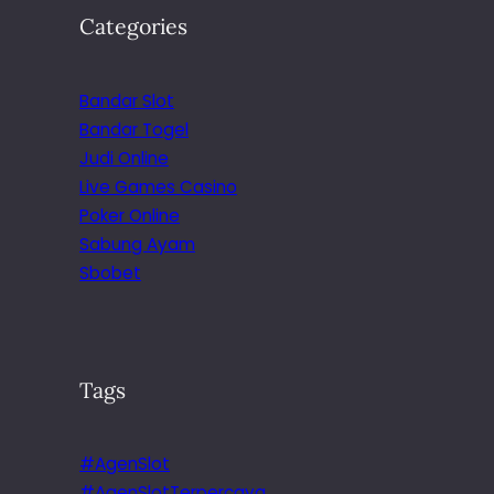
Categories
Bandar Slot
Bandar Togel
Judi Online
Live Games Casino
Poker Online
Sabung Ayam
Sbobet
Tags
#AgenSlot
#AgenSlotTerpercaya