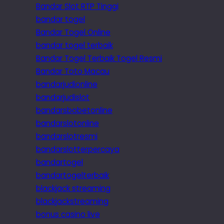
Bandar Slot RTP Tinggi
bandar togel
Bandar Togel Online
bandar togel terbaik
Bandar Togel Terbaik Togel Resmi
Bandar Toto Macau
bandarjudionline
bandarjudislot
bandarsbobetonline
bandarslotonline
bandarslotresmi
bandarslotterpercaya
bandartogel
bandartogelterbaik
blackjack streaming
blackjackstreaming
bonus casino live