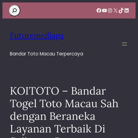
Search
Facebook
YouTube
Instagram
X
TikTok
Linke
Futuremediaga
Bandar Toto Macau Terpercaya
KOITOTO – Bandar
Togel Toto Macau Sah
dengan Beraneka
Layanan Terbaik Di