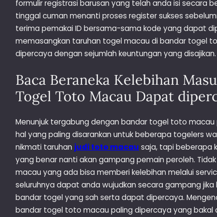
formulir registrasi barusan yang telah anda isi secara 
tinggal cuman menanti proses register sukses sebelu
terima pemakai ID bersama-sama kode yang dapat dip
memasangkan taruhan togel macau di bandar togel to
dipercaya dengan sejumlah keuntungan yang disajikan.
Baca Beraneka Kelebihan Masu
Togel Toto Macau Dapat diper
Menunjuk tergabung dengan bandar togel toto macau pa
hal yang paling disarankan untuk beberapa togelers wa
nikmati taruhan
judi toto macau
saja, tapi beberapa 
yang benar nanti akan gampang pemain peroleh. Tidak
macau yang ada bisa memberi kelebihan melalui service
seluruhnya dapat anda wujudkan secara gampang jik
bandar togel yang sah serta dapat dipercaya. Mengena
bandar togel toto macau paling dipercaya yang bakal 