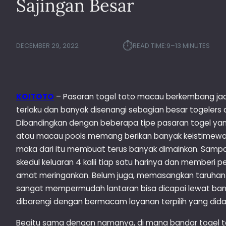
Sajingan Besar
⏱︎
DECEMBER 29, 2022
READ TIME:
9–13 MINUTES
KOITOTO
– Pasaran togel toto macau berkembang jad
terlaku dan banyak disenangi sebagian besar togelers di
Dibandingkan dengan beberapa tipe pasaran togel ya
atau macau pools memang berikan banyak keistimewaa
maka dari itu membuat terus banyak dimainkan. Sampai, 
skedul keluaran 4 kalii tiap satu harinya dan memberi
amat meringankan. Belum juga, memasangkan taruhan t
sangat mempermudah lantaran bisa dicapai lewat ban
dibarengi dengan bermacam layanan terpilih yang did
Begitu sama dengan namanya, di mana bandar togel 