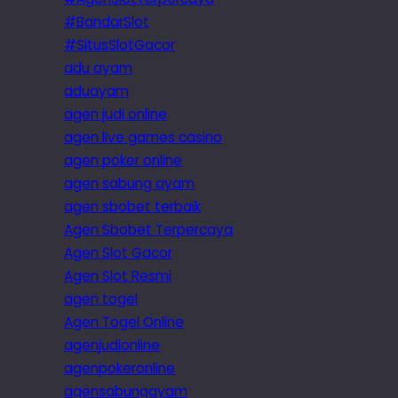
#BandarSlot
#SitusSlotGacor
adu ayam
aduayam
agen judi online
agen live games casino
agen poker online
agen sabung ayam
agen sbobet terbaik
Agen Sbobet Terpercaya
Agen Slot Gacor
Agen Slot Resmi
agen togel
Agen Togel Online
agenjudionline
agenpokeronline
agensabungayam