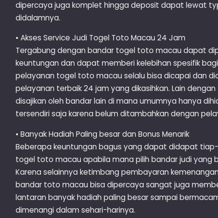
dipercaya juga komplet hingga deposit dapat lewat 
didalamnya.
• Akses Service Judi Togel Toto Macau 24 Jam
Tergabung dengan bandar togel toto macau dapat dip
keuntungan dan dapat memberi kelebihan spesifik bagi
pelayanan togel toto macau selalu bisa dicapai dan di
pelayanan terbaik 24 jam yang dikasihkan. Lain denga
disajikan oleh bandar lain di mana umumnya hanya di
tersendiri saja karena belum ditambahkan dengan pelay
• Banyak Hadiah Paling besar dan Bonus Menarik
Beberapa keuntungan bagus yang dapat didapat tiap-ti
togel toto macau apabila mana pilih bandar judi yang 
Karena selainnya ketimbang pembayaran kemenangan 
bandar toto macau bisa dipercaya sangat juga memb
lantaran banyak hadiah paling besar sampai bermacam
dimenangi dalam sehari-harinya.