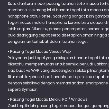
Satu diantara model pasang taruhan toto macau terh
membantu sekarang ini di bandar togel toto macau da
handphone atau Ponsel. Soal yang sangat bikin gampa
togel macau melalui handphone karena bisa dicapai d
lebih ringkas. Diluar itu, proses penempatan nomor toge
pula ditanggung cepat serta ditetapkan aman hingg
pengalaman terhebat dalam taruhan togel.
• Pasang Togel Macau Versus Wap
Pelayanan judi togel yang disiapkan bandar togel tot
diketahui mempermudah untuk semua penjudi. Bahkan 
siap buat vs WAP yang didatangkan selaku pilihan jikam
fitur mobile-phone tipe handphone tapi tetap dapat
dengan sekalinya dengan memanfaatkan smartphone de
seperti Symbian.
• Pasang Togel Macau Melalui PC / Windows
Opsi terpilih lain pasang togel macau dengan gampang