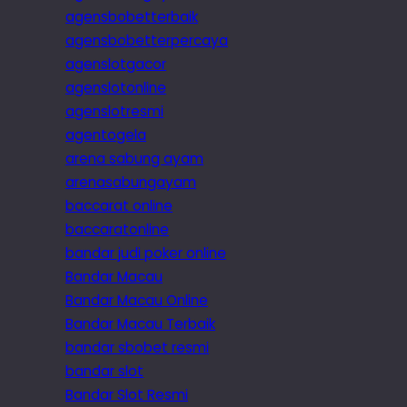
agensbobetterbaik
agensbobetterpercaya
agenslotgacor
agenslotonline
agenslotresmi
agentogela
arena sabung ayam
arenasabungayam
baccarat online
baccaratonline
bandar judi poker online
Bandar Macau
Bandar Macau Online
Bandar Macau Terbaik
bandar sbobet resmi
bandar slot
Bandar Slot Resmi