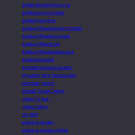
pokerdealerlangsung
pokerjackpotbesar
pokerliveonline
pokeronlinedepositrendah
pokeronlineindonesia
pokeronlineresmi
pokeronlineterpercaya
pokeruangasli
prediksi sabung ayam
Provider Slot Terpopuler
Putaran Gratis
Result Togel Online
roulette live
roulettelive
rtp slot
sabung ayam
sabung ayam online