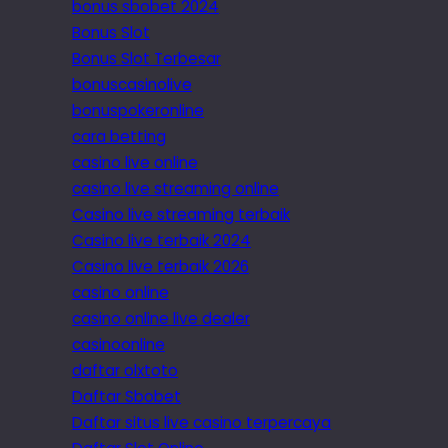
bonus sbobet 2024
Bonus Slot
Bonus Slot Terbesar
bonuscasinolive
bonuspokeronline
cara betting
casino live online
casino live streaming online
Casino live streaming terbaik
Casino live terbaik 2024
Casino live terbaik 2026
casino online
casino online live dealer
casinoonline
daftar olxtoto
Daftar Sbobet
Daftar situs live casino terpercaya