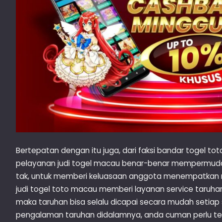
Bertepatan dengan itu juga, dari faksi bandar togel to
pelayanan judi togel macau benar-benar mempermuda
tak, untuk memberi keluasaan anggota menempatkan 
judi togel toto macau memberi layanan service taruha
maka taruhan bisa selalu dicapai secara mudah setiap
pengalaman taruhan didalamnya, anda cuman perlu terg