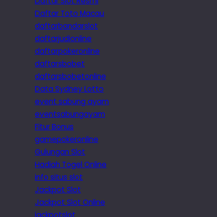
Daftar Slot Resmi
Daftar Toto Macau
daftarbandarslot
daftarjudionline
daftarpokeronline
daftarsbobet
daftarsbobetonline
Data Sydney Lotto
event sabung ayam
eventsabungayam
Fitur Bonus
gamepokeronline
Gulungan Slot
Hadiah Togel Online
info situs slot
Jackpot Slot
Jackpot Slot Online
jackpotslot