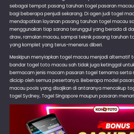
sebagai tempat pasang taruhan togel pasaran macau 
bagi beberapa penjudi sekarang. Di agen judi togel ma
mendapatkan layanan pasang taruhan togel macau saja
menggunakan tiap sarana terunggul yang berada di da
draw, ramalan macau, sampai teknik pasang taruhan t
yang komplet yang terus-menerus diberi.
Meskipun menyiapkan togel macau menjadi alternatif t
bandar togel toto macau sah tidak juga ketinggal unt
bermacam jenis macam pasaran togel ternama serta m
dicicip oleh semua pesertanya. Beberapa model pasaran 
macau pools yang disajikan di antaranya mencakup to
togel Sydney, Togel Singapore maupun pasaran menarik