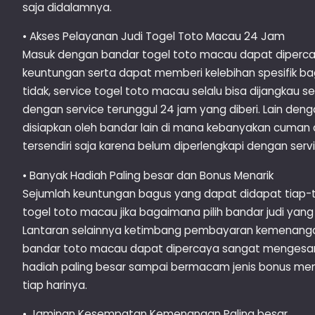
saja didalamnya.
• Akses Pelayanan Judi Togel Toto Macau 24 Jam
Masuk dengan bandar togel toto macau dapat diperca
keuntungan serta dapat memberi kelebihan spesifik ba
tidak, service togel toto macau selalu bisa dijangkau se
dengan service terunggul 24 jam yang diberi. Lain de
disiapkan oleh bandar lain di mana kebanyakan cuman 
tersendiri saja karena belum diperlengkapi dengan servi
• Banyak Hadiah Paling besar dan Bonus Menarik
Sejumlah keuntungan bagus yang dapat didapat tiap-tia
togel toto macau jika bagaimana pilih bandar judi yang
Lantaran selainnya ketimbang pembayaran kemenanga
bandar toto macau dapat dipercaya sangat mengesa
hadiah paling besar sampai bermacam jenis bonus me
tiap harinya.
• Jaminan Kesempatan Kemenangan Paling besar