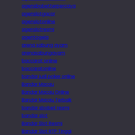
agensbobetterpercaya
agenslotgacor
agenslotonline
agenslotresmi
agentogela
arena sabung ayam
arenasabungayam
baccarat online
baccaratonline
bandar judi poker online
Bandar Macau
Bandar Macau Online
Bandar Macau Terbaik
bandar sbobet resmi
bandar slot
Bandar Slot Resmi
Bandar Slot RTP Tinggi