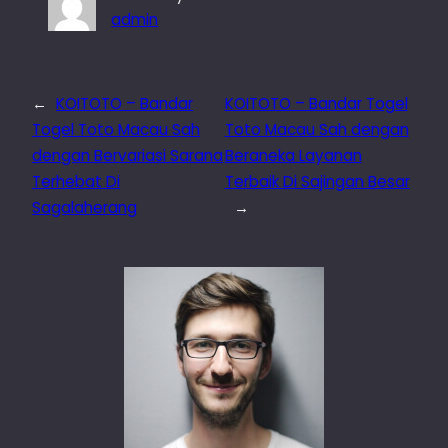
admin
←
KOITOTO – Bandar
KOITOTO – Bandar Togel
Togel Toto Macau Sah
Toto Macau Sah dengan
dengan Bervariasi Sarana
Beraneka Layanan
Terhebat Di
Terbaik Di Sajingan Besar
Sagalaherang
→