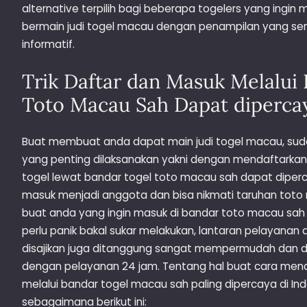
alternative terpilih bagi beberapa togelers yang ingi
bermain judi togel macau dengan penampilan yang sem
informatif.
Trik Daftar dan Masuk Melalui
Toto Macau Sah Dapat diperca
Buat membuat anda dapat main judi togel macau, suda
yang penting dilaksanakan yakni dengan mendaftarkan a
togel lewat bandar togel toto macau sah dapat dipe
masuk menjadi anggota dan bisa nikmati taruhan toto 
buat anda yang ingin masuk di bandar toto macau sah 
perlu panik bakal sukar melakukan, lantaran pelayanan
disajikan juga ditanggung sangat mempermudah dan d
dengan pelayanan 24 jam. Tentang hal buat cara me
melalui bandar togel macau sah paling dipercaya di In
sebagaimana berikut ini: