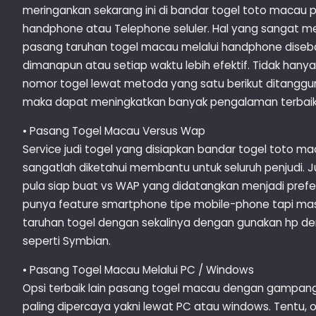
meringankan sekarang ini di bandar togel toto macau p
handphone atau Telephone seluler. Hal yang sangat
pasang taruhan togel macau melalui handphone diseba
dimanapun atau setiap waktu lebih efektif. Tidak hany
nomor togel lewat metoda yang satu berikut ditanggu
maka dapat meningkatkan banyak pengalaman terbaik 
• Pasang Togel Macau Versus Wap
Service judi togel yang disiapkan bandar togel toto m
sangatlah diketahui membantu untuk seluruh penjudi. 
pula siap buat vs WAP yang didatangkan menjadi prefe
punya feature smartphone tipe mobile-phone tapi m
taruhan togel dengan sekalinya dengan gunakan hp de
seperti Symbian.
• Pasang Togel Macau Melalui PC / Windows
Opsi terbaik lain pasang togel macau dengan gampang
paling dipercaya yakni lewat PC atau windows. Tentu, ops