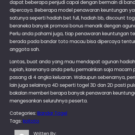
dapat beberapa penjudi capai dengan bermain di band
dipercaya. Beberapa model penawaran keuntungan yang
satunya seperti hadiah bet full, hadiah bb, discount to
beraneka banyak promosi bonus menarik dengan agunan
Perlu anda pahami juga, tiap penawaran keuntungan te
berada pada bandar toto macau bisa dipercaya tentu
anggota sah.
Lantas, buat anda yang mau mendapat agunan hadiah 
rupiah, karenanya anda perlu permainkan saja macam 
pasang di 4 angka keluaran. Walaupun sebenarnya, per
lain juga selainnya 4D seperti togel 3D dan 2D pasti pul
bakalan memberi berapa banyak penawaran keuntungan
mengesankan seluruhnya peserta.
Categories:
Bandar Togel
Tags:
koitoto
Written By: