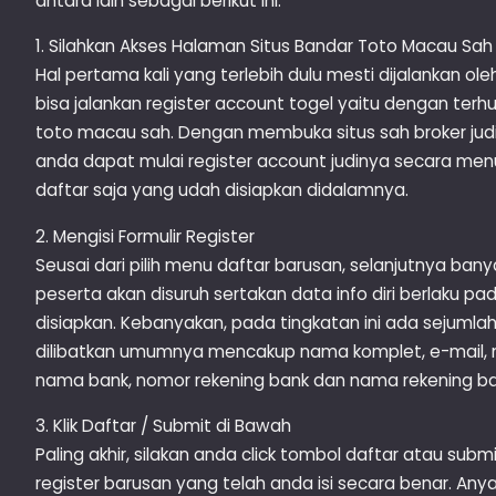
antara lain sebagai berikut ini:
1. Silahkan Akses Halaman Situs Bandar Toto Macau Sah 
Hal pertama kali yang terlebih dulu mesti dijalankan ol
bisa jalankan register account togel yaitu dengan terh
toto macau sah. Dengan membuka situs sah broker judi
anda dapat mulai register account judinya secara menu
daftar saja yang udah disiapkan didalamnya.
2. Mengisi Formulir Register
Seusai dari pilih menu daftar barusan, selanjutnya ban
peserta akan disuruh sertakan data info diri berlaku pad
disiapkan. Kebanyakan, pada tingkatan ini ada sejumlah
dilibatkan umumnya mencakup nama komplet, e-mail, 
nama bank, nomor rekening bank dan nama rekening ba
3. Klik Daftar / Submit di Bawah
Paling akhir, silakan anda click tombol daftar atau submi
register barusan yang telah anda isi secara benar. Anya