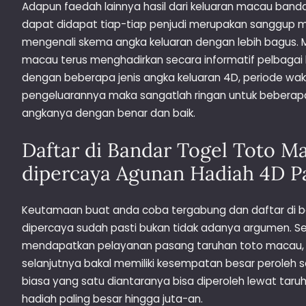
Adapun faedah lainnya hasil dari keluaran macau band
dapat didapat tiap-tiap penjudi merupakan sanggup m
mengenali skema angka keluaran dengan lebih bagus. M
macau terus menghadirkan secara informatif pelbagai h
dengan beberapa jenis angka keluaran 4D, periode wa
pengeluarannya maka sangatlah ringan untuk beber
angkanya dengan benar dan baik.
Daftar di Bandar Togel Toto M
dipercaya Agunan Hadiah 4D Pa
Keutamaan buat anda coba tergabung dan daftar di b
dipercaya sudah pasti bukan tidak adanya argumen. 
mendapatkan pelayanan pasang taruhan toto macau, ti
selanjutnya bakal memiliki kesempatan besar peroleh 
biasa yang satu diantaranya bisa diperoleh lewat tar
hadiah paling besar hingga juta-an.