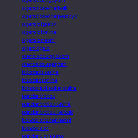
agensabungayam
agensbobetterbaik
agensbobetterpercaya
agenslotgacor
agenslotonline
agenslotresmi
agentogela
arena sabung ayam
arenasabungayam
baccarat online
baccaratonline
bandar judi poker online
Bandar Macau
Bandar Macau Online
Bandar Macau Terbaik
bandar sbobet resmi
bandar slot
Bandar Slot Resmi