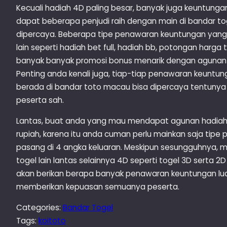
Kecuali hadiah 4D paling besar, banyak juga keuntunga
dapat beberapa penjudi raih dengan main di bandar to
dipercaya. Beberapa tipe penawaran keuntungan yang l
lain seperti hadiah bet full, hadiah bb, potongan harga
banyak banyak promosi bonus menarik dengan agunan 
Penting anda kenali juga, tiap-tiap penawaran keuntun
berada di bandar toto macau bisa dipercaya tentunya 
peserta sah.
Lantas, buat anda yang mau mendapat agunan hadiah 
rupiah, karena itu anda cuman perlu mainkan saja tipe
pasang di 4 angka keluaran. Meskipun sesungguhnya, 
togel lain lantas selainnya 4D seperti togel 3D serta 2D 
akan berikan berapa banyak penawaran keuntungan luar
memberikan kepuasan semuanya peserta.
Categories:
Bandar Togel
Tags:
koitoto