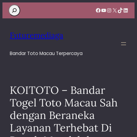
Search
Facebook
YouTube
Instagram
X
TikTok
Linke
Futuremediaga
Bandar Toto Macau Terpercaya
KOITOTO – Bandar
Togel Toto Macau Sah
dengan Beraneka
Layanan Terhebat Di