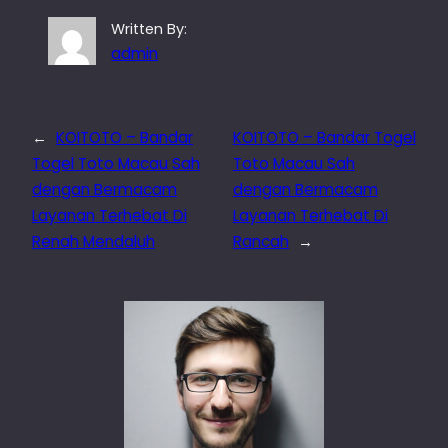
Written By:
admin
←
KOITOTO – Bandar
KOITOTO – Bandar Togel
Togel Toto Macau Sah
Toto Macau Sah
dengan Bermacam
dengan Bermacam
Layanan Terhebat Di
Layanan Terhebat Di
Renah Mendaluh
Rancah
→