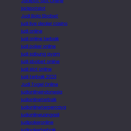
Jackpot Slot Online
jackpotslot
Judi Bola Sbobet
judi live dealer casino
judi online
judi online terbaik
judi poker online
judi sabung ayam
judi sbobet online
judi slot online
judi terbaik 2023
Judi Togel Online
judionlineindonesia
judionlineterbaik
judionlineterpercaya
judionlineuangasli
judipokeronline
judipokerterbaik