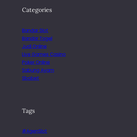
Categories
Bandar Slot
Bandar Togel
Judi Online
Live Games Casino
Poker Online
Sabung Ayam
Sbobet
Tags
#AgenSlot