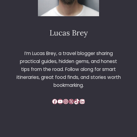
Lucas Brey
I’m Lucas Brey, a travel blogger sharing
practical guides, hidden gems, and honest
tips from the road. Follow along for smart
itineraries, great food finds, and stories worth
bookmarking.
Facebook
YouTube
Instagram
X
TikTok
LinkedIn