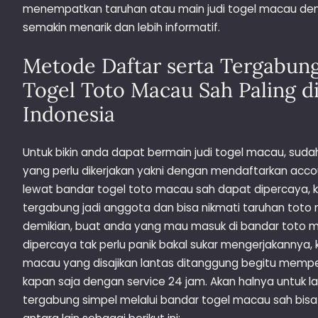
menempatkan taruhan atau main judi togel macau de
semakin menarik dan lebih informatif.
Metode Daftar serta Tergabung
Togel Toto Macau Sah Paling d
Indonesia
Untuk bikin anda dapat bermain judi togel macau, suda
yang perlu dikerjakan yakni dengan mendaftarkan accoun
lewat bandar togel toto macau sah dapat dipercaya,
tergabung jadi anggota dan bisa nikmati taruhan toto 
demikian, buat anda yang mau masuk di bandar toto 
dipercaya tak perlu panik bakal sukar mengerjakannya,
macau yang disajikan lantas ditanggung begitu memp
kapan saja dengan service 24 jam. Akan halnya untuk 
tergabung simpel melalui bandar togel macau sah bisa 