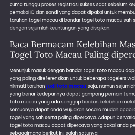
cuma tunggu proses registrasi sukses saat sebelum k
pemakai ID dan sandi yang dapat dipakai untuk mem
taruhan togel macau di bandar togel toto macau sah 
dengan sejumlah keuntungan yang disajikan.
Baca Bermacam Kelebihan Mas
Togel Toto Macau Paling diper
Menunjuk masuk dengan bandar togel toto macau dapat
yang paling direferensikan untuk beberapa togelers wa
nikmati taruhan
judi toto macau
saja, namun sejumla
yang benar kedepannya dapat gampang pemain temuk
toto macau yang ada sanggup berikan kelebihan melalui
semuanya dapat anda wujudkan secara mudah apabil
togel yang sah serta paling dipercaya. Adapun bervaria
togel toto macau dapat dipercaya yang bakal anda pe
sebagaimana berikut ini, salah satunya: