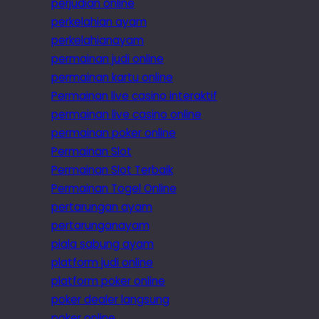
perjudian online
perkelahian ayam
perkelahianayam
permainan judi online
permainan kartu online
Permainan live casino interaktif
permainan live casino online
permainan poker online
Permainan Slot
Permainan Slot Terbaik
Permainan Togel Online
pertarungan ayam
pertarunganayam
piala sabung ayam
platform judi online
platform poker online
poker dealer langsung
poker online