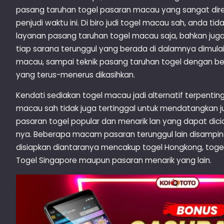
pasang taruhan togel pasaran macau yang sangat dir
penjudi waktu ini. Di biro judi togel macau sah, anda 
layanan pasang taruhan togel macau saja, bahkan jug
tiap sarana terunggul yang berada di dalamnya dimulai
macau, sampai teknik pasang taruhan togel dengan b
yang terus-menerus dikasihkan.
Kendati sediakan togel macau jadi alternatif terpentin
macau sah tidak juga tertinggal untuk mendatangkan 
pasaran togel popular dan menarik lan yang dapat dic
nya. Beberapa macam pasaran terunggul lain disampi
disiapkan diantaranya mencakup togel Hongkong, togel
Togel Singapore maupun pasaran menarik yang lain.