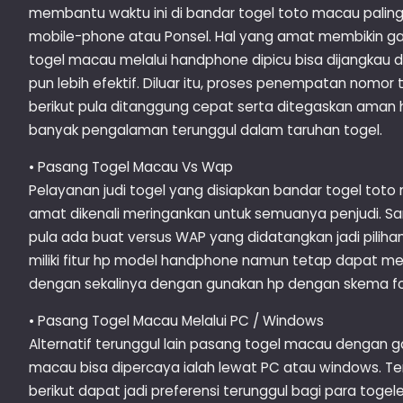
membantu waktu ini di bandar togel toto macau paling
mobile-phone atau Ponsel. Hal yang amat membikin g
togel macau melalui handphone dipicu bisa dijangkau
pun lebih efektif. Diluar itu, proses penempatan nomor
berikut pula ditanggung cepat serta ditegaskan ama
banyak pengalaman terunggul dalam taruhan togel.
• Pasang Togel Macau Vs Wap
Pelayanan judi togel yang disiapkan bandar togel tot
amat dikenali meringankan untuk semuanya penjudi. S
pula ada buat versus WAP yang didatangkan jadi piliha
miliki fitur hp model handphone namun tetap dapat m
dengan sekalinya dengan gunakan hp dengan skema fo
• Pasang Togel Macau Melalui PC / Windows
Alternatif terunggul lain pasang togel macau dengan 
macau bisa dipercaya ialah lewat PC atau windows. Te
berikut dapat jadi preferensi terunggul bagi para togel