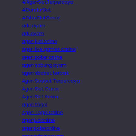
#AgenSlotTerpercaya
#BandarSlot
#SitusSlotGacor
adu ayam
aduayam
agen judi online
agen live games casino
agen poker online
agen sabung ayam
agen sbobet terbaik
Agen Sbobet Terpercaya
Agen Slot Gacor
Agen Slot Resmi
agen togel
Agen Togel Online
agenjudionline
agenpokeronline