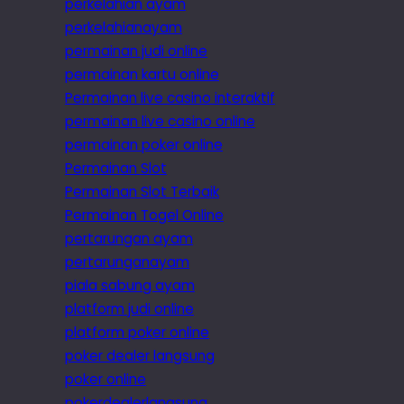
perkelahian ayam
perkelahianayam
permainan judi online
permainan kartu online
Permainan live casino interaktif
permainan live casino online
permainan poker online
Permainan Slot
Permainan Slot Terbaik
Permainan Togel Online
pertarungan ayam
pertarunganayam
piala sabung ayam
platform judi online
platform poker online
poker dealer langsung
poker online
pokerdealerlangsung