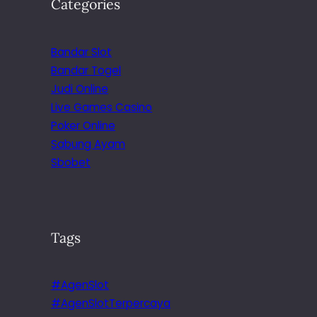
Categories
Bandar Slot
Bandar Togel
Judi Online
Live Games Casino
Poker Online
Sabung Ayam
Sbobet
Tags
#AgenSlot
#AgenSlotTerpercaya