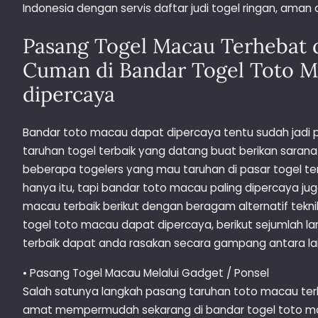
Indonesia dengan servis daftar judi togel ringan, aman
Pasang Togel Macau Terhebat 
Cuman di Bandar Togel Toto 
dipercaya
Bandar toto macau dapat dipercaya tentu sudah jadi 
taruhan togel terbaik yang datang buat berikan saran
beberapa togelers yang mau taruhan di pasar togel ter
hanya itu, tapi bandar toto macau paling dipercaya ju
macau terbaik berikut dengan beragam alternatif tekn
togel toto macau dapat dipercaya, berikut sejumlah l
terbaik dapat anda rasakan secara gampang antara lai
• Pasang Togel Macau Melalui Gadget / Ponsel
Salah satunya langkah pasang taruhan toto macau te
amat mempermudah sekarang di bandar togel toto mac