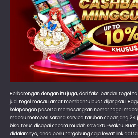
Berbarengan dengan itu juga, dari faksi bandar togel t
judi togel macau amat membantu buat dijangkau. Bag
kelapangan peserta memasangkan nomor togel macau, 
macau memberi sarana service taruhan sepanjang 24 
bisa terus dicapai secara mudah sewaktu-waktu. Bua
didalamnya, anda perlu tergabung saja lewat link dafta