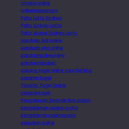
omaha online
onlineterpercaya
Paito Lotto Sydney
Paito Sydney Lotto
Paito Warna Sydney Lotto
panduan judi online
panduan slot online
panduanpokeronline
panduansbobet
pasang togel online cara betting
pasaran togel
Pasaran Togel Online
pasarantogel
Pengalaman bermain live casino
pengalaman casino nyata
pengalamancasinonyata
perjudian online