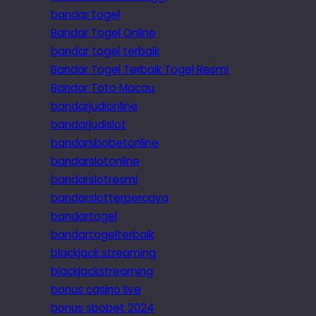
bandar togel
Bandar Togel Online
bandar togel terbaik
Bandar Togel Terbaik Togel Resmi
Bandar Toto Macau
bandarjudionline
bandarjudislot
bandarsbobetonline
bandarslotonline
bandarslotresmi
bandarslotterpercaya
bandartogel
bandartogelterbaik
blackjack streaming
blackjackstreaming
bonus casino live
bonus sbobet 2024