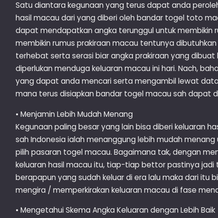
Satu diantara kegunaan yang terus dapat anda perole
hasil macau dari yang diberi oleh bandar togel toto ma
dapat mendapatkan angka terunggul untuk membikin 
membikin rumus prakiraan macau tentunya dibutuhkan
terhebat serta serasi biar angka prakiraan yang dibuat
diperlukan menduga keluaran macau ini hari. Nach, baha
yang dapat anda mencari serta mengambil lewat data 
mana terus disiapkan bandar togel macau sah dapat di
• Menjamin Lebih Mudah Menang
Kegunaan paling besar yang lain bisa diberi keluaran h
sah Indonesia ialah menanggung lebih mudah menang 
pilih pasaran togel macau. Bagaimana tak, dengan m
keluaran hasil macau itu, tiap-tiap bettor pastinya ja
berapapun yang sudah keluar di era lalu maka dari it
mengira / memperkirakan keluaran macau di fase men
• Mengetahui Skema Angka Keluaran dengan Lebih Baik