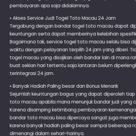
pembayaran apa saja didalamnya.
• Akses Service Judi Togel Toto Macau 24 Jam
Tergabung dengan bandar togel toto macau dapat di
keuntungan serta dapat memberinya kelebihan spesifik
Bagaimana tak, service togel toto macau selalu bisa dij
waktu dengan pelayanan terpilih 24 jam yang diberi. T
togel macau yang disajikan oleh bandar lain di mana 
buat sekian hari tertentu saja lantaran belum diperlen
terintegrasi 24 jam.
• Banyak Hadiah Paling besar dan Bonus Menarik
Sejumlah keuntungan bagus yang dapat diperoleh tiap b
toto macau apabila mana menunjuk bandar judi yang c
Karena disamping ketimbang pembayaran kemenangan
bandar toto macau bisa dipercaya sangat juga memb
karena banyak hadiah paling besar sampai beberapa 
dimenangi dalam sehari-harinya.