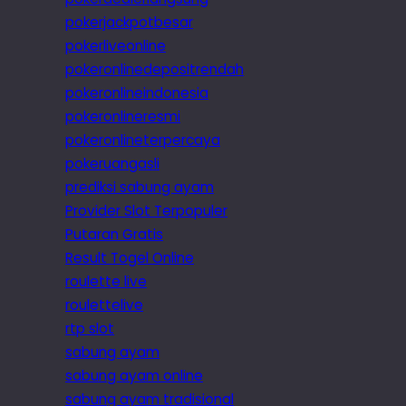
pokerjackpotbesar
pokerliveonline
pokeronlinedepositrendah
pokeronlineindonesia
pokeronlineresmi
pokeronlineterpercaya
pokeruangasli
prediksi sabung ayam
Provider Slot Terpopuler
Putaran Gratis
Result Togel Online
roulette live
roulettelive
rtp slot
sabung ayam
sabung ayam online
sabung ayam tradisional