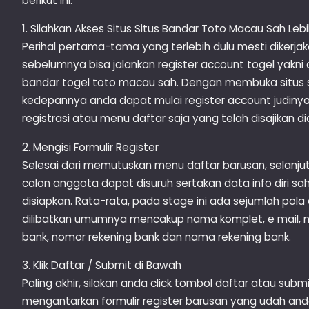
berikut ini:
1. Silahkan Akses Situs Situs Bandar Toto Macau Sah Lebi
Perihal pertama-tama yang terlebih dulu mesti dikerjak
sebelumnya bisa jalankan register account togel yakn
bandar togel toto macau sah. Dengan membuka situs s
kedepannya anda dapat mulai register account judinya m
registrasi atau menu daftar saja yang telah disajikan d
2. Mengisi Formulir Register
Selesai dari memutuskan menu daftar barusan, selanj
calon anggota dapat disuruh sertakan data info diri sah
disiapkan. Rata-rata, pada stage ini ada sejumlah pola 
dilibatkan umumnya mencakup nama komplet, e mail, n
bank, nomor rekening bank dan nama rekening bank.
3. Klik Daftar / Submit di Bawah
Paling akhir, silakan anda click tombol daftar atau sub
mengantarkan formulir register barusan yang udah anda