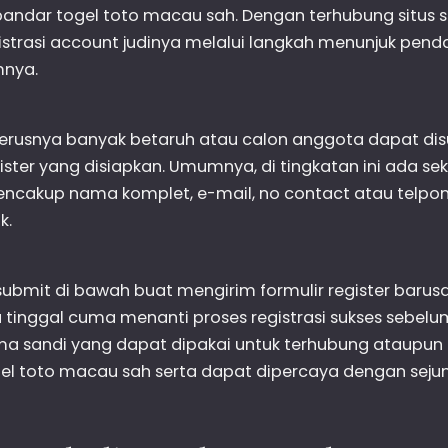
andar togel toto macau sah. Dengan terhubung situs s
istrasi account judinya melalui langkah menunjuk pend
mnya.
terusnya banyak betaruh atau calon anggota dapat dis
ister yang disiapkan. Umumnya, di tingkatan ini ada se
 mencakup nama komplet, e-mail, no contact atau telpo
k.
u submit di bawah buat mengirim formulir register baru
a tinggal cuma menanti proses registrasi sukses sebel
a sandi yang dapat dipakai untuk terhubung ataupun
l toto macau sah serta dapat dipercaya dengan seju