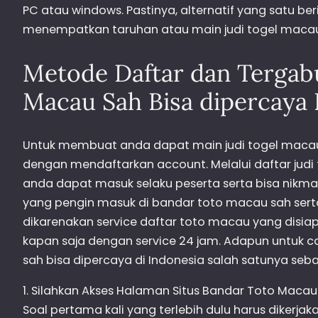
PC atau windows. Pastinya, alternatif yang satu ber
menempatkan taruhan atau main judi togel macau
Metode Daftar dan Tergab
Macau Sah Bisa dipercaya 
Untuk membuat anda dapat main judi togel macau,
dengan mendaftarkan account. Melalui daftar judi
anda dapat masuk selaku peserta serta bisa nikma
yang pengin masuk di bandar toto macau sah serta
dikarenakan service daftar toto macau yang disia
kapan saja dengan service 24 jam. Adapun untuk 
sah bisa dipercaya di Indonesia salah satunya seba
1. Silahkan Akses Halaman Situs Bandar Toto Macau
Soal pertama kali yang terlebih dulu harus dikerjak