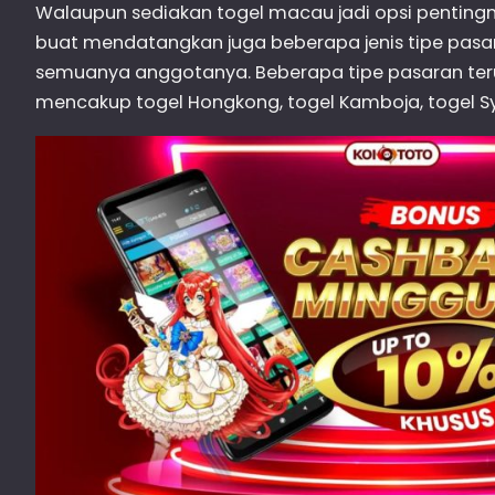
Walaupun sediakan togel macau jadi opsi pentingn
buat mendatangkan juga beberapa jenis tipe pasara
semuanya anggotanya. Beberapa tipe pasaran teru
mencakup togel Hongkong, togel Kamboja, togel S