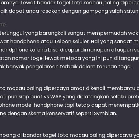
lamnya. Lewat bandar togel toto macau paling diperc
erbaik dapat anda rasakan dengan gampang salah satun
one
terunggul yang barangkali sangat mempermudah waktu
wat handphone atau Telpon seluler. Hal yang sangat 
i handphone karena bisa dicapai dimanapun ataupun s
mpatan nomor togel lewat metoda yang ini pun ditangg
 banyak pengalaman terbaik dalam taruhan togel.
 toto macau paling dipercaya amat dikenali membantu 
au pun siap buat vs WAP yang didatangkan selaku pref
le-phone model handphone tapi tetap dapat menempat
e dengan skema konservatif seperti Symbian.
mpang di bandar togel toto macau paling dipercaya ya