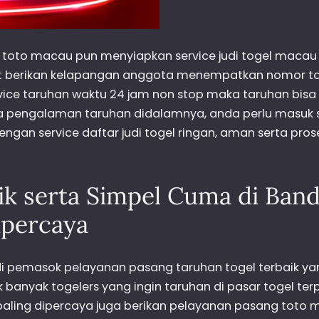
el toto macau pun menyiapkan service judi togel macau
at berikan kelapangan anggota menempatkan nomor t
vice taruhan waktu 24 jam non stop maka taruhan bisa 
a pengalaman taruhan didalamnya, anda perlu masuk s
dengan service daftar judi togel ringan, aman serta pro
k serta Simpel Cuma di Ban
ipercaya
di pemasok pelayanan pasang taruhan togel terbaik y
yak togelers yang ingin taruhan di pasar togel terpili
paling dipercaya juga berikan pelayanan pasang toto