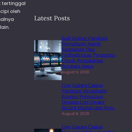
 tertinggal
cipi oleh
Latest Posts
salnya
ain.
Judi Online Panduan
Memahami Aspek
Keamanan Dan
Perlindungan Pengguna
Untuk Pengalaman
Bermain Aman
August 9, 2026
Live Games Casino
Panduan Memahami
Konsep Permainan
Dengan Live Dealer
Secara Mudah dan Seru
August 8, 2026
Live Games Casino