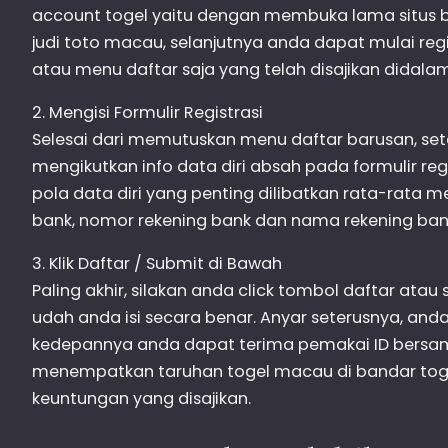
account togel yaitu dengan membuka lama situs b
judi toto macau, selanjutnya anda dapat mulai reg
atau menu daftar saja yang telah disajikan didala
2. Mengisi Formulir Registrasi
Selesai dari memutuskan menu daftar barusan, se
mengikutkan info data diri absah pada formulir reg
pola data diri yang penting dilibatkan rata-rata
bank, nomor rekening bank dan nama rekening ban
3. Klik Daftar / Submit di Bawah
Paling akhir, silakan anda click tombol daftar ata
udah anda isi secara benar. Anyar seterusnya, and
kedepannya anda dapat terima pemakai ID bersam
menempatkan taruhan togel macau di bandar toge
keuntungan yang disajikan.