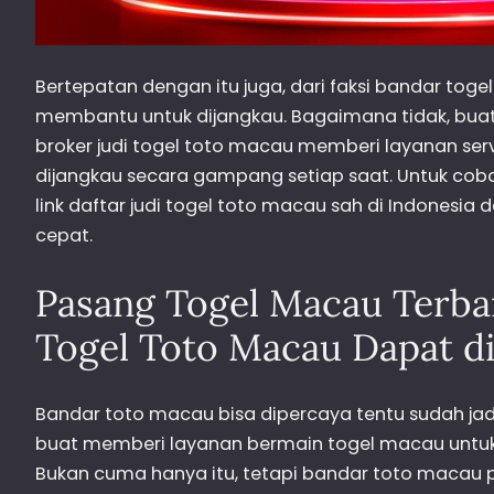
Bertepatan dengan itu juga, dari faksi bandar tog
membantu untuk dijangkau. Bagaimana tidak, bu
broker judi togel toto macau memberi layanan ser
dijangkau secara gampang setiap saat. Untuk cob
link daftar judi togel toto macau sah di Indonesia 
cepat.
Pasang Togel Macau Terbai
Togel Toto Macau Dapat d
Bandar toto macau bisa dipercaya tentu sudah ja
buat memberi layanan bermain togel macau untuk ban
Bukan cuma hanya itu, tetapi bandar toto macau 