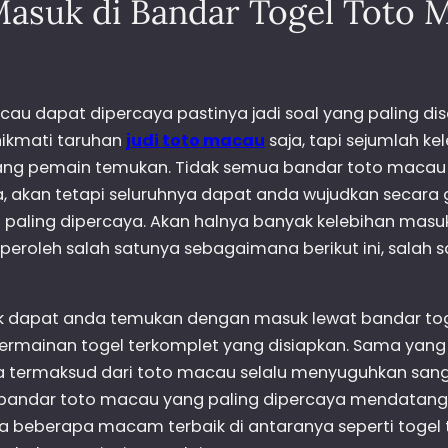
Masuk di Bandar Togel Toto 
au dapat dipercaya pastinya jadi soal yang paling di
nikmati taruhan
judi toto macau
saja, tapi sejumlah ke
ng pemain temukan. Tidak semua bandar toto macau
ya, akan tetapi seluruhnya dapat anda wujudkan secar
 paling dipercaya. Akan halnya banyak kelebihan masu
eroleh salah satunya sebagaimana berikut ini, salah s
ik dapat anda temukan dengan masuk lewat bandar tog
ermainan togel terkomplet yang disiapkan. Sama yan
ja termaksud dari toto macau selalu menyuguhkan san
bandar toto macau yang paling dipercaya mendatan
 beberapa macam terbaik di antaranya seperti togel 