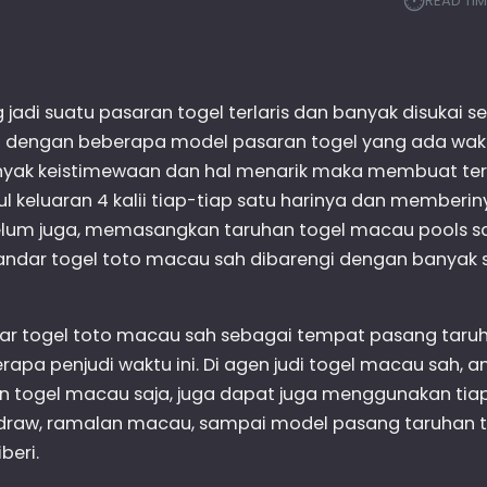
⏱︎
READ TIM
adi suatu pasaran togel terlaris dan banyak disukai s
ng dengan beberapa model pasaran togel yang ada waktu
yak keistimewaan dan hal menarik maka membuat ter
ul keluaran 4 kalii tiap-tiap satu harinya dan memberin
um juga, memasangkan taruhan togel macau pools saa
andar togel toto macau sah dibarengi dengan banyak 
r togel toto macau sah sebagai tempat pasang taruh
pa penjudi waktu ini. Di agen judi togel macau sah, a
togel macau saja, juga dapat juga menggunakan tia
e draw, ramalan macau, sampai model pasang taruhan 
beri.