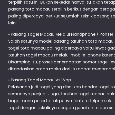
terpilih satu ini. Bukan sekedar hanya itu, akan 
pasang toto macau terpilih berikut dengan berag
paling dipercaya, berikut sejumlah teknik pasang
lain:
• Pasang Togel Macau Melalui Handphone / Ponsel
Salah satunya model pasang taruhan toto macau t
togel toto macau paling dipercaya yaitu lewat ga
taruhan togel macau melalui mobile-phone karena 
Disamping itu, proses penempatan nomor togel le
ditandaskan aman maka dari itu dapat menambah
• Pasang Togel Macau Vs Wap
Pelayanan judi togel yang disajikan bandar toge
semuanya penjudi. Juga, taruhan togel macau pula 
bagaimana peserta tak punya feature telpon se
togel dengan sekalinya dengan gunakan telpon sel