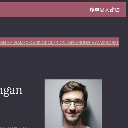
Facebook
YouTube
Instagram
X
TikTok
Linke
INE
LIVE GAMES CASINO
POKER ONLINE
SABUNG AYAM
SBOBET
ngan