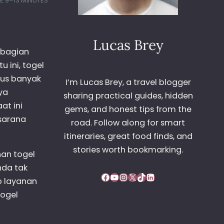
E:
9–13 MINUTES
Lucas Brey
ebagian
 ini, togel
us banyak
I’m Lucas Brey, a travel blogger
ya
sharing practical guides, hidden
t ini
gems, and honest tips from the
sarana
road. Follow along for smart
itineraries, great food finds, and
stories worth bookmarking.
an togel
nda tak
Facebook
YouTube
Instagram
X
TikTok
LinkedIn
p layanan
togel