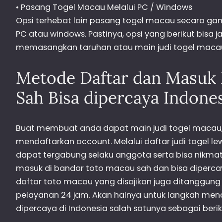
• Pasang Togel Macau Melalui PC / Windows
Opsi terhebat lain pasang togel macau secara ga
PC atau windows. Pastinya, opsi yang berikut bisa 
memasangkan taruhan atau main judi togel macau
Metode Daftar dan Masuk 
Sah Bisa dipercaya Indone
Buat membuat anda dapat main judi togel macau, t
mendaftarkan account. Melalui daftar judi togel l
dapat tergabung selaku anggota serta bisa nikmat
masuk di bandar toto macau sah dan bisa diperca
daftar toto macau yang disajikan juga ditanggu
pelayanan 24 jam. Akan halnya untuk langkah men
dipercaya di Indonesia salah satunya sebagai beriku