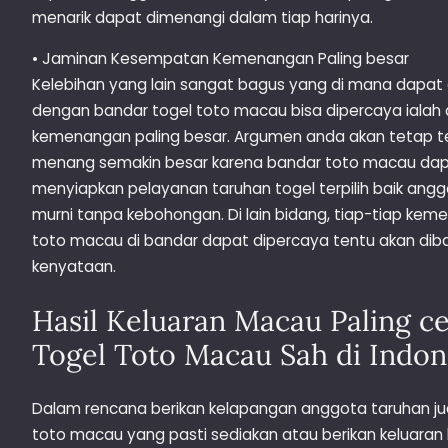
menarik dapat dimenangi dalam tiap harinya.
• Jaminan Kesempatan Kemenangan Paling besar
Kelebihan yang lain sangat bagus yang di mana dapat 
dengan bandar togel toto macau bisa dipercaya iala
kemenangan paling besar. Argumen anda akan tetap t
menang semakin besar karena bandar toto macau dapa
menyiapkan pelayanan taruhan togel terpilih baik angg
murni tanpa kebohongan. Di lain bidang, tiap-tiap k
toto macau di bandar dapat dipercaya tentu akan diba
kenyataan.
Hasil Keluaran Macau Paling c
Togel Toto Macau Sah di Indon
Dalam rencana berikan kelapangan anggota taruhan ju
toto macau yang pasti sediakan atau berikan keluaran 