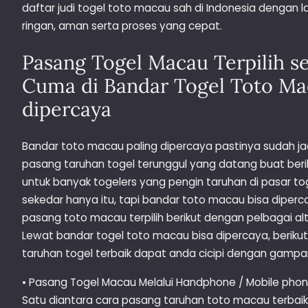
daftar judi togel toto macau sah di Indonesia dengan l
ringan, aman serta proses yang cepat.
Pasang Togel Macau Terpilih s
Cuma di Bandar Togel Toto Ma
dipercaya
Bandar toto macau paling dipercaya pastinya sudah ja
pasang taruhan togel terunggul yang datang buat ber
untuk banyak togelers yang pengin taruhan di pasar toge
sekedar hanya itu, tapi bandar toto macau bisa diper
pasang toto macau terpilih berikut dengan pelbagai alt
Lewat bandar togel toto macau bisa dipercaya, beriku
taruhan togel terbaik dapat anda cicipi dengan gampa
• Pasang Togel Macau Melalui Handphone / Mobile pho
Satu diantara cara pasang taruhan toto macau terbaik