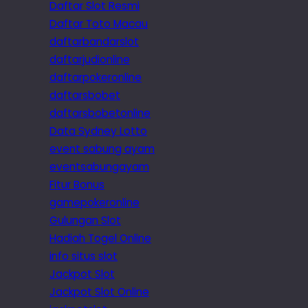
Daftar Slot Resmi
Daftar Toto Macau
daftarbandarslot
daftarjudionline
daftarpokeronline
daftarsbobet
daftarsbobetonline
Data Sydney Lotto
event sabung ayam
eventsabungayam
Fitur Bonus
gamepokeronline
Gulungan Slot
Hadiah Togel Online
info situs slot
Jackpot Slot
Jackpot Slot Online