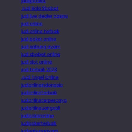
jackpotslot
Judi Bola Sbobet
judi live dealer casino
judi online
judi online terbaik
judi poker online
judi sabung ayam
judi sbobet online
judi slot online
judi terbaik 2023
Judi Togel Online
judionlineindonesia
judionlineterbaik
judionlineterpercaya
judionlineuangasli
judipokeronline
judipokerterbaik
judisabungayam