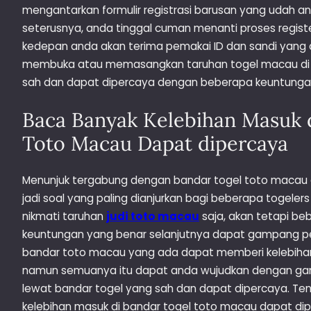
mengantarkan formulir registrasi barusan yang udah and
seterusnya, anda tinggal cuman menanti proses regist
kedepan anda akan terima pemakai ID dan sandi yang 
membuka atau memasangkan taruhan togel macau di 
sah dan dapat dipercaya dengan beberapa keuntungan
Baca Banyak Kelebihan Masuk 
Toto Macau Dapat dipercaya
Menunjuk tergabung dengan bandar togel toto macau
jadi soal yang paling dianjurkan bagi beberapa togele
nikmati taruhan
judi toto macau
saja, akan tetapi be
keuntungan yang benar selanjutnya dapat gampang p
bandar toto macau yang ada dapat memberi kelebihan m
namun semuanya itu dapat anda wujudkan dengan g
lewat bandar togel yang sah dan dapat dipercaya. T
kelebihan masuk di bandar togel toto macau dapat di