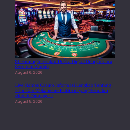
Live Games Casino Mengenal Perkembangan
Streaming Interaktif Di Era Digital Dengan Cara
Seru dan Mudah
August 6, 2026
Live Games Casino Informasi Lengkap Tentang
Fitur Dan Mekanisme Platform yang Seru dan
Mudah Dimengerti
August 5, 2026