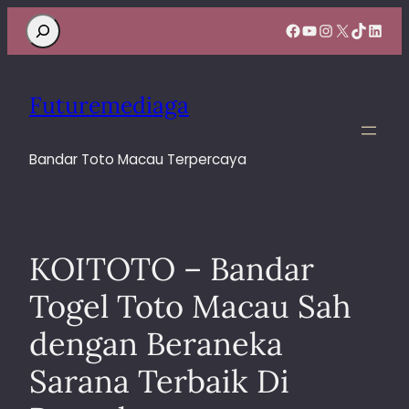
Search
Facebook
YouTube
Instagram
X
TikTok
Linke
Futuremediaga
Bandar Toto Macau Terpercaya
KOITOTO – Bandar
Togel Toto Macau Sah
dengan Beraneka
Sarana Terbaik Di