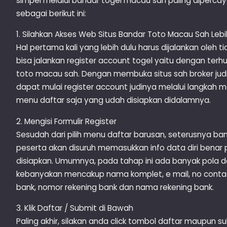
simpel melalui bandar togel macau sah paling dipercay
sebagai berikut ini:
1. Silahkan Akses Web Situs Bandar Toto Macau Sah Lebi
Hal pertama kali yang lebih dulu harus dijalankan oleh 
bisa jalankan register account togel yaitu dengan terh
toto macau sah. Dengan membuka situs sah broker jud
dapat mulai register account judinya melalui langkah
menu daftar saja yang udah disiapkan didalamnya.
2. Mengisi Formulir Register
Sesudah dari pilih menu daftar barusan, seterusnya ba
peserta akan disuruh memasukkan info data diri benar p
disiapkan. Umumnya, pada tahap ini ada banyak pola dat
kebanyakan mencakup nama komplet, e mail, no conta
bank, nomor rekening bank dan nama rekening bank.
3. Klik Daftar / Submit di Bawah
Paling akhir, silakan anda click tombol daftar maupun 