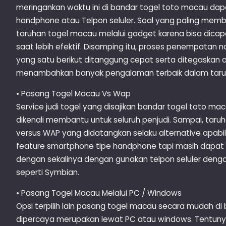
meringankan waktu ini di bandar togel toto macau dap
handphone atau Telpon seluler. Soal yang paling memb
taruhan togel macau melalui gadget karena bisa dica
saat lebih efektif. Disamping itu, proses penempatan
yang satu berikut ditanggung cepat serta ditegaska
menambahkan banyak pengalaman terbaik dalam taruh
• Pasang Togel Macau Vs Wap
Service judi togel yang disajikan bandar togel toto m
dikenali membantu untuk seluruh penjudi. Sampai, tar
versus WAP yang didatangkan selaku alternative apabil
feature smartphone tipe handphone tapi masih dapa
dengan sekalinya dengan gunakan telpon seluler deng
seperti Symbian.
• Pasang Togel Macau Melalui PC / Windows
Opsi terpilih lain pasang togel macau secara mudah di
dipercaya merupakan lewat PC atau windows. Tentunya, 