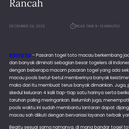
Rancah
⏱︎
DECEMBER 29, 2022
READ TIME:
9–13 MINUTES
KOITOTO
– Pasaran togel toto macau berkembang jadi
dan banyak diminati sebagian besar togelers di Indone
dengan beberapa macam pasaran togel yang ada sekar
macau pools betul-betul memberinya banyak keistimew
maka dari itu membuat terus banyak dimainkan. Juga, p
skedul keluaran 4 kalii tiap-tiap satu harinya serta be
taruhan paling meringankan. Belumlah juga, menempat
pools waktu ini sudah membantu lantaran dapat dijang
macau sah diikuti dengan bervariasi layanan terbaik y
Begitu sesuai sama namanya, di mana bandar togel t