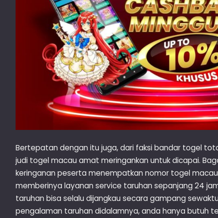
Bertepatan dengan itu juga, dari faksi bandar togel to
judi togel macau amat meringankan untuk dicapai. Baga
keringanan peserta menempatkan nomor togel macau, b
memberinya layanan service taruhan sepanjang 24 jam
taruhan bisa selalu dijangkau secara gampang sewakt
pengalaman taruhan didalamnya, anda hanya butuh ter