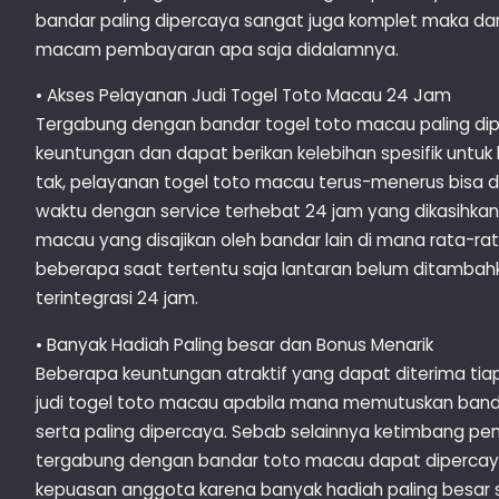
bandar paling dipercaya sangat juga komplet maka dari
macam pembayaran apa saja didalamnya.
• Akses Pelayanan Judi Togel Toto Macau 24 Jam
Tergabung dengan bandar togel toto macau paling di
keuntungan dan dapat berikan kelebihan spesifik untu
tak, pelayanan togel toto macau terus-menerus bisa dic
waktu dengan service terhebat 24 jam yang dikasihkan.
macau yang disajikan oleh bandar lain di mana rata-ra
beberapa saat tertentu saja lantaran belum ditambah
terintegrasi 24 jam.
• Banyak Hadiah Paling besar dan Bonus Menarik
Beberapa keuntungan atraktif yang dapat diterima tia
judi togel toto macau apabila mana memutuskan band
serta paling dipercaya. Sebab selainnya ketimbang p
tergabung dengan bandar toto macau dapat dipercay
kepuasan anggota karena banyak hadiah paling besar 