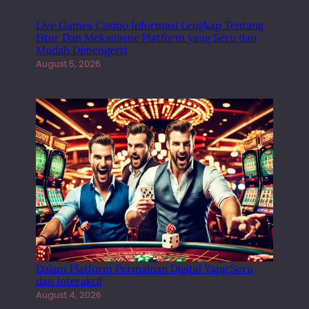
Live Games Casino Informasi Lengkap Tentang
Fitur Dan Mekanisme Platform yang Seru dan
Mudah Dimengerti
August 5, 2026
Live Games Casino Mengenal Teknologi Modern
Dalam Platform Permainan Digital Yang Seru
dan Interaktif
August 4, 2026