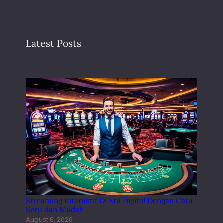
Latest Posts
Live Games Casino Mengenal Perkembangan
Streaming Interaktif Di Era Digital Dengan Cara
Seru dan Mudah
August 6, 2026