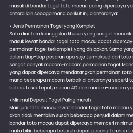
masuk di bandar togel toto macau paling dipercaya y
antara lain sebagaimana berikut ini, diantaranya:
• Jenis Permainan Togel yang Komplet
Satu diantara keunggulan khusus yang sangat menari
masuk lewat bandar togel toto macau dapat dipercay
permainan togel terkomplet yang disiapkan. Sama yan
dalam tiap-tiap pasaran apa saja termaksud dari tot
sangat banyak macam-macam permainan togel. Manal
yang dapat dipercaya mendatangkan permainan toto 
mana beberapa macam terbaik di antaranya seperti to
bebas, tusuk tepat, macau 4D dan macam-macam yang
• Minimal Deposit Togel Paling murah
Main judi toto macau lewat bandar togel toto macau y
akan tidak membikin susah beberapa penjudi dalam mel
bandar toto macau dapat dipercaya memberi minimum 
maka bikin beberapa betaruh dapat pasang taruhan to