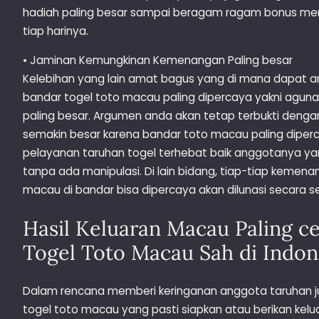
hadiah paling besar sampai beragam ragam bonus me
tiap harinya.
• Jaminan Kemungkinan Kemenangan Paling besar
Kelebihan yang lain amat bagus yang di mana dapat an
bandar togel toto macau paling dipercaya yakni agu
paling besar. Argumen anda akan tetap terbukti den
semakin besar karena bandar toto macau paling diper
pelayanan taruhan togel terhebat baik anggotanya yang
tanpa ada manipulasi. Di lain bidang, tiap-tiap kemen
macau di bandar bisa dipercaya akan dilunasi secara s
Hasil Keluaran Macau Paling c
Togel Toto Macau Sah di Indon
Dalam rencana memberi keringanan anggota taruhan j
togel toto macau yang pasti siapkan atau berikan kelu