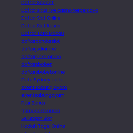
Daftar Sbobet
Daftar situs live casino terpercaya
Daftar Slot Online
Daftar Slot Resmi
Daftar Toto Macau
daftarbandarslot
daftarjudionline
daftarpokeronline
daftarsbobet
daftarsbobetonline
Data Sydney Lotto
event sabung ayam
eventsabungayam
Fitur Bonus
gamepokeronline
Gulungan Slot
Hadiah Togel Online