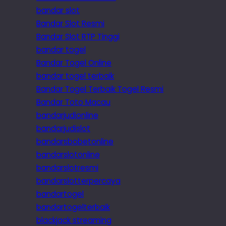
bandar slot
Bandar Slot Resmi
Bandar Slot RTP Tinggi
bandar togel
Bandar Togel Online
bandar togel terbaik
Bandar Togel Terbaik Togel Resmi
Bandar Toto Macau
bandarjudionline
bandarjudislot
bandarsbobetonline
bandarslotonline
bandarslotresmi
bandarslotterpercaya
bandartogel
bandartogelterbaik
blackjack streaming