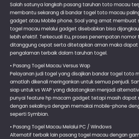
Salah satunya langkah pasang taruhan toto macau ter
membantu sekarang di bandar togel toto macau paling
gadget atau Mobile phone. Soal yang amat membuat s
togel macau melalui gadget disebabkan bisa dijangka
lebih efektif. Terkecuali itu, proses penempatan nomor 
ditanggung cepat serta ditetapkan aman maka dap
pengalaman terbaik dalam taruhan togel.
• Pasang Togel Macau Versus Wap
Pelayanan judi togel yang disajikan bandar togel tot
amatlah dikenali meringankan untuk semua penjudi. Sa
siap untuk vs WAP yang didatangkan menjadi alternati
punyai feature hp macam gadget tetapi masih dapat
dengan sekalinya dengan memakai mobile-phone denga
seperti Symbian.
• Pasang Togel Macau Melalui PC / Windows
Alternatif terbaik lain pasang togel macau dengan ga