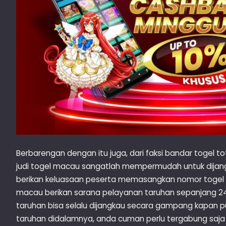
Berbarengan dengan itu juga, dari faksi bandar togel t
judi togel macau sangatlah mempermudah untuk dijang
berikan keluasaan peserta memasangkan nomor togel m
macau berikan sarana pelayanan taruhan sepanjang 24
taruhan bisa selalu dijangkau secara gampang kapan 
taruhan didalamnya, anda cuman perlu tergabung saja le