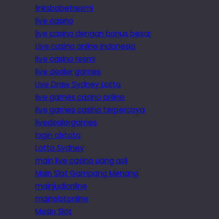
linksbobetresmi
live casino
live casino dengan bonus besar
Live casino online Indonesia
live casino resmi
live dealer games
Live Draw Sydney Lotto
live games casino online
live games casino terpercaya
livedealergames
login olxtoto
Lotto Sydney
main live casino uang asli
Main Slot Gampang Menang
mainjudionline
mainslotonline
Mesin Slot