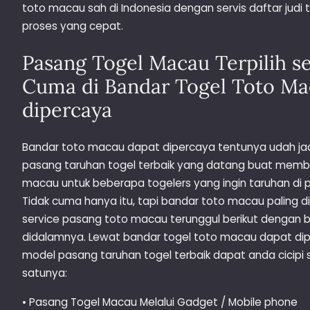
toto macau sah di Indonesia dengan servis daftar judi 
proses yang cepat.
Pasang Togel Macau Terpilih 
Cuma di Bandar Togel Toto Ma
dipercaya
Bandar toto macau dapat dipercaya tentunya udah jad
pasang taruhan togel terbaik yang datang buat membe
macau untuk beberapa togelers yang ingin taruhan di pa
Tidak cuma hanya itu, tapi bandar toto macau paling 
service pasang toto macau terunggul berikut dengan 
didalamnya. Lewat bandar togel toto macau dapat dip
model pasang taruhan togel terbaik dapat anda cicip
satunya:
• Pasang Togel Macau Melalui Gadget / Mobile phone