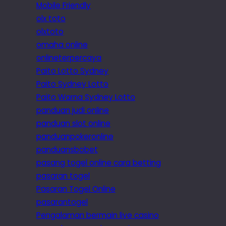
Mobile Friendly
olx toto
olxtoto
omaha online
onlineterpercaya
Paito Lotto Sydney
Paito Sydney Lotto
Paito Warna Sydney Lotto
panduan judi online
panduan slot online
panduanpokeronline
panduansbobet
pasang togel online cara betting
pasaran togel
Pasaran Togel Online
pasarantogel
Pengalaman bermain live casino