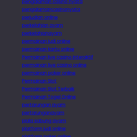
pengalaman casino nyata
pengalamancasinonyata
perjudian online
perkelahian ayam
perkelahianayam
permainan judi online
permainan kartu online
Permainan live casino interaktif
permainan live casino online
permainan poker online
Permainan Slot
Permainan Slot Terbaik
Permainan Togel Online
pertarungan ayam
pertarunganayam
piala sabung ayam
platform judi online
platform poker online