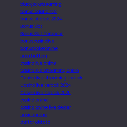
blackjackstreaming
bonus casino live
bonus sbobet 2024
Bonus Slot
Bonus Slot Terbesar
bonuscasinolive
bonuspokeronline
cara betting
casino live online
casino live streaming online
Casino live streaming terbaik
Casino live terbaik 2024
Casino live terbaik 2026
casino online
casino online live dealer
casinoonline
daftar olxtoto