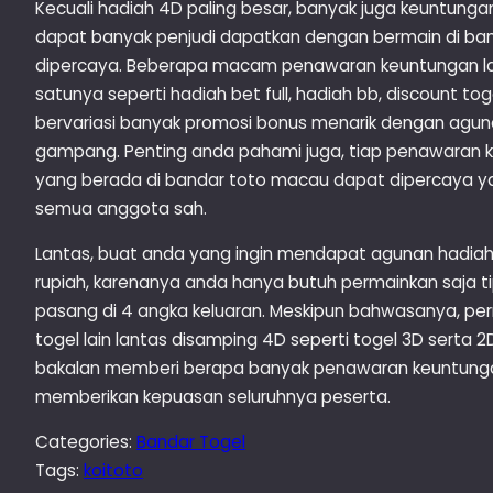
Kecuali hadiah 4D paling besar, banyak juga keuntunga
dapat banyak penjudi dapatkan dengan bermain di ban
dipercaya. Beberapa macam penawaran keuntungan lai
satunya seperti hadiah bet full, hadiah bb, discount to
bervariasi banyak promosi bonus menarik dengan aguna
gampang. Penting anda pahami juga, tiap penawaran ke
yang berada di bandar toto macau dapat dipercaya yan
semua anggota sah.
Lantas, buat anda yang ingin mendapat agunan hadiah 
rupiah, karenanya anda hanya butuh permainkan saja t
pasang di 4 angka keluaran. Meskipun bahwasanya, pe
togel lain lantas disamping 4D seperti togel 3D serta 2D 
bakalan memberi berapa banyak penawaran keuntungan
memberikan kepuasan seluruhnya peserta.
Categories:
Bandar Togel
Tags:
koitoto