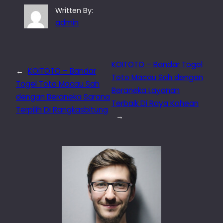
Written By:
admin
KOITOTO – Bandar Togel
←
KOITOTO – Bandar
Toto Macau Sah dengan
Togel Toto Macau Sah
Beraneka Layanan
dengan Beraneka Sarana
Terbaik Di Raya Kahean
Terpilih Di Rangkasbitung
→