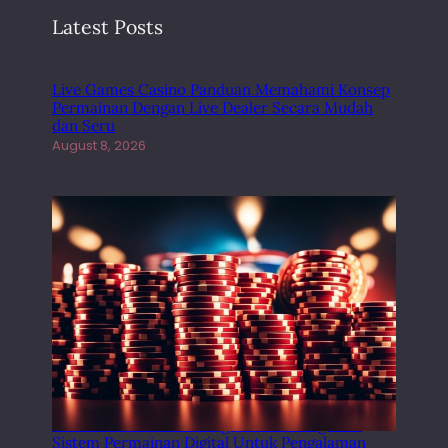
Latest Posts
Live Games Casino Panduan Memahami Konsep
Permainan Dengan Live Dealer Secara Mudah
dan Seru
August 8, 2026
Live Games Casino Mengenal Teknologi Dan
Sistem Permainan Digital Untuk Pengalaman