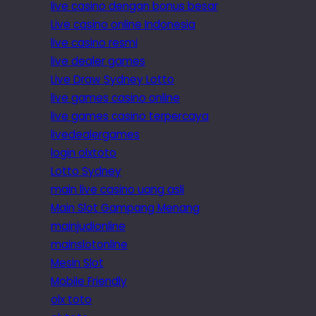
live casino dengan bonus besar
Live casino online Indonesia
live casino resmi
live dealer games
Live Draw Sydney Lotto
live games casino online
live games casino terpercaya
livedealergames
login olxtoto
Lotto Sydney
main live casino uang asli
Main Slot Gampang Menang
mainjudionline
mainslotonline
Mesin Slot
Mobile Friendly
olx toto