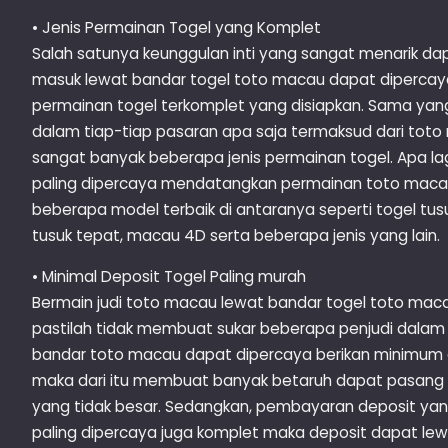
• Jenis Permainan Togel yang Komplet
Salah satunya keunggulan inti yang sangat menarik 
masuk lewat bandar togel toto macau dapat diperca
permainan togel terkomplet yang disiapkan. Sama yan
dalam tiap-tiap pasaran apa saja termaksud dari tot
sangat banyak beberapa jenis permainan togel. Apa la
paling dipercaya mendatangkan permainan toto macau
beberapa model terbaik di antaranya seperti togel tus
tusuk tepat, macau 4D serta beberapa jenis yang lain.
• Minimal Deposit Togel Paling murah
Bermain judi toto macau lewat bandar togel toto mac
pastilah tidak membuat sukar beberapa penjudi dalam 
bandar toto macau dapat dipercaya berikan minimum d
maka dari itu membuat banyak betaruh dapat pasang 
yang tidak besar. Sedangkan, pembayaran deposit yang
paling dipercaya juga komplet maka deposit dapat l