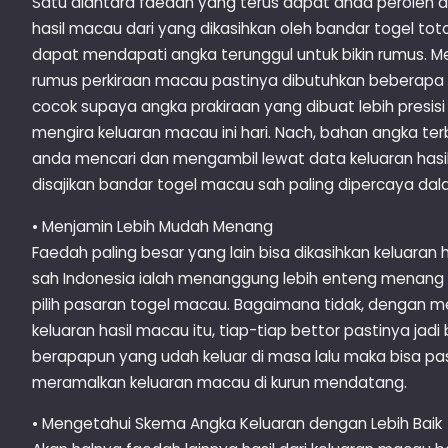
Satu diantara faedah yang terus dapat anda peroleh 
hasil macau dari yang dikasihkan oleh bandar togel to
dapat mendapati angka terunggul untuk bikin rumus. 
rumus perkiraan macau pastinya dibutuhkan beberapa 
cocok supaya angka prakiraan yang dibuat lebih presisi
mengira keluaran macau ini hari. Nach, bahan angka te
anda mencari dan mengambil lewat data keluaran hasi
disajikan bandar togel macau sah paling dipercaya dala
• Menjamin Lebih Mudah Menang
Faedah paling besar yang lain bisa dikasihkan keluaran
sah Indonesia ialah menanggung lebih enteng menang 
pilih pasaran togel macau. Bagaimana tidak, dengan
keluaran hasil macau itu, tiap-tiap bettor pastinya ja
berapapun yang udah keluar di masa lalu maka bisa pa
meramalkan keluaran macau di kurun mendatang.
• Mengetahui Skema Angka Keluaran dengan Lebih Baik