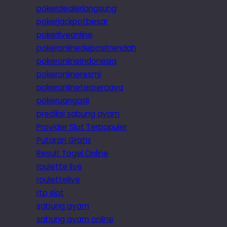
pokerdealerlangsung
pokerjackpotbesar
pokerliveonline
pokeronlinedepositrendah
pokeronlineindonesia
pokeronlineresmi
pokeronlineterpercaya
pokeruangasli
prediksi sabung ayam
Provider Slot Terpopuler
Putaran Gratis
Result Togel Online
roulette live
roulettelive
rtp slot
sabung ayam
sabung ayam online