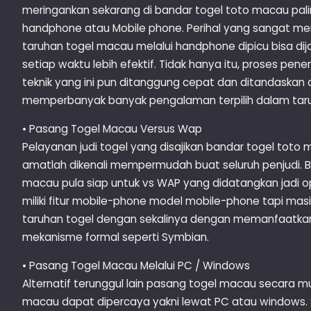
meringankan sekarang di bandar togel toto macau pali
handphone atau Mobile phone. Perihal yang sangat m
taruhan togel macau melalui handphone dipicu bisa d
setiap waktu lebih efektif. Tidak hanya itu, proses pe
teknik yang ini pun ditanggung cepat dan ditandaskan
memperbanyak banyak pengalaman terpilih dalam taru
• Pasang Togel Macau Versus Wap
Pelayanan judi togel yang disajikan bandar togel toto
amatlah dikenali mempermudah buat seluruh penjudi. B
macau pula siap untuk vs WAP yang didatangkan jadi o
miliki fitur mobile-phone model mobile-phone tapi m
taruhan togel dengan sekalinya dengan memanfaatkan
mekanisme formal seperti Symbian.
• Pasang Togel Macau Melalui PC / Windows
Alternatif terunggul lain pasang togel macau secara m
macau dapat dipercaya yakni lewat PC atau windows. S