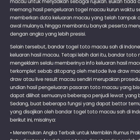
macau untuk menjadikan sebagai rujukan. Bukan tiada
memang hasil pengeluaran togel macau kurun waktu 
memberkan data keluaran macau yang telah tampak atau
awal mulanya, hingga membantu banyak peserta mengir
dengan angka yang lebih presisi.
Selain tersebut, bandar togel toto macau sah di Indone
keluaran hasil macau. Tetapi lebih dari itu, bandar to
mengeklaim selalu memberinya info keluaran hasil mac
terkomplet sebab ditopang oleh metode live draw mac
draw atau live result macau sendiri merupakan prosedu
undian hasil pengeluaran pasaran toto macau yang bis
dapat dilihat semuanya beberapa penjudi lewat yang 
Sedang, buat beberapa fungsi yang dapat bettor temuk
yang disajikan oleh bandar togel toto macau sah di In
berikut ini, misalnya:
• Menemukan Angka Terbaik untuk Membikin Rumus Prak