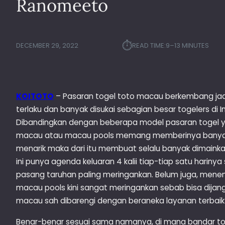
Ranomeeto
⏱︎
DECEMBER 29, 2022
READ TIME:
9–13 MINUTES
KOITOTO
– Pasaran togel toto macau berkembang jad
terlaku dan banyak disukai sebagian besar togelers di I
Dibandingkan dengan beberapa model pasaran togel ya
macau atau macau pools memang memberinya banyak 
menarik maka dari itu membuat selalu banyak dimainka
ini punya agenda keluaran 4 kalii tiap-tiap satu harin
pasang taruhan paling meringankan. Belum juga, mene
macau pools kini sangat meringankan sebab bisa dijan
macau sah dibarengi dengan beraneka layanan terbaik
Benar-benar sesuai sama namanya, di mana bandar to