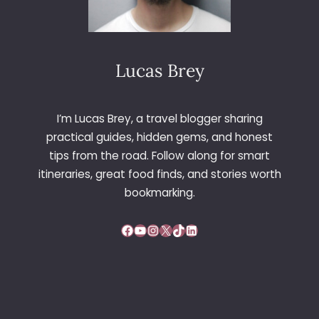
Lucas Brey
I’m Lucas Brey, a travel blogger sharing
practical guides, hidden gems, and honest
tips from the road. Follow along for smart
itineraries, great food finds, and stories worth
bookmarking.
Facebook
YouTube
Instagram
X
TikTok
LinkedIn