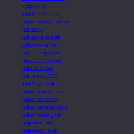
jackpotslot
Judi Bola Sbobet
judi live dealer casino
judi online
judi online terbaik
judi poker online
judi sabung ayam
judi sbobet online
judi slot online
judi terbaik 2023
Judi Togel Online
judionlineindonesia
judionlineterbaik
judionlineterpercaya
judionlineuangasli
judipokeronline
judipokerterbaik