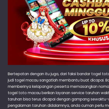
Bertepatan dengan itu juga, dari faksi bandar togel t
judi togel macau sangatlah membantu buat dicapai. B
memberinya kelapangan peserta memasangkan nomor 
togel toto macau berikan layanan service taruhan wak
taruhan bisa terus dicapai dengan gampang sewaktu-
pengalaman taruhan didalamnya, anda cuman perlu masu