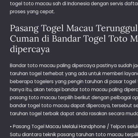
togel toto macau sah di Indonesia dengan servis daftar
proses yang cepat.
Pasang Togel Macau Terunggu
Cuman di Bandar Togel Toto M
dipercaya
Bandar toto macau paling dipercaya pastinya sudah ja
taruhan togel terhebat yang ada untuk memberi laya
beberapa togelers yang pengin taruhan di pasar togel te
hanya itu, akan tetapi bandar toto macau paling diper
pasang toto macau terpilih berikut dengan pelbagai o
bandar togel toto macau dapat dipercaya, tersebut 
taruhan togel terbaik dapat anda rasakan secara mudah
• Pasang Togel Macau Melalui Handphone / Telpon selul
Satu diantara teknik pasang taruhan toto macau terpi