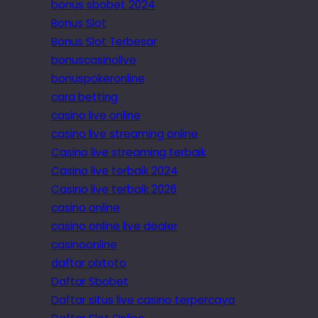
bonus sbobet 2024
Bonus Slot
Bonus Slot Terbesar
bonuscasinolive
bonuspokeronline
cara betting
casino live online
casino live streaming online
Casino live streaming terbaik
Casino live terbaik 2024
Casino live terbaik 2026
casino online
casino online live dealer
casinoonline
daftar olxtoto
Daftar Sbobet
Daftar situs live casino terpercaya