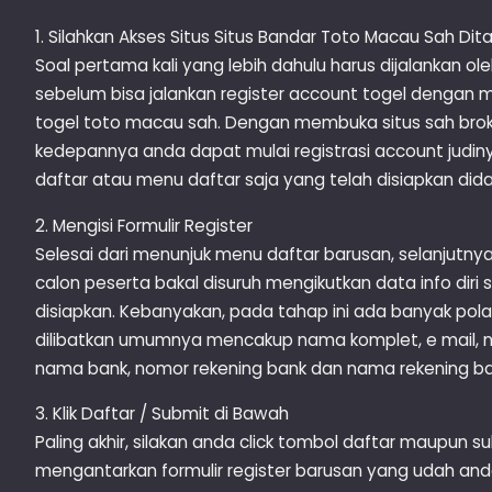
1. Silahkan Akses Situs Situs Bandar Toto Macau Sah Di
Soal pertama kali yang lebih dahulu harus dijalankan ol
sebelum bisa jalankan register account togel dengan
togel toto macau sah. Dengan membuka situs sah broke
kedepannya anda dapat mulai registrasi account jud
daftar atau menu daftar saja yang telah disiapkan did
2. Mengisi Formulir Register
Selesai dari menunjuk menu daftar barusan, selanjutn
calon peserta bakal disuruh mengikutkan data info diri sa
disiapkan. Kebanyakan, pada tahap ini ada banyak pola
dilibatkan umumnya mencakup nama komplet, e mail, n
nama bank, nomor rekening bank dan nama rekening ba
3. Klik Daftar / Submit di Bawah
Paling akhir, silakan anda click tombol daftar maupun 
mengantarkan formulir register barusan yang udah anda