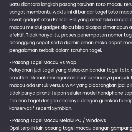
Satu diantara langkah pasang taruhan toto macau te
sangat membantu waktu ini di bandar togel toto macau
lewat gadget atau Ponsel. Hal yang amat bikin simpel 
macau melalui gadget dipicu bisa dicapai dimanapun a
efektif. Tidak hanya itu, proses penempatan nomor toge
ditanggung cepat serta dijamin aman maka dapat m
pengalaman terbaik dalam taruhan togel.
• Pasang Togel Macau Vs Wap
Pelayanan judi togel yang disiapkan bandar togel toto
amatlah dikenali meringankan buat semuanya penjudi. 
macau ada untuk versus WAP yang didatangkan jadi pi
tidak punya piranti telpon seluler model handphone 
taruhan togel dengan sekalinya dengan gunakan han
konservatif seperti Symbian.
• Pasang Togel Macau Melalui PC / Windows
Opsi terpilih lain pasang togel macau dengan gampang