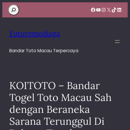
Search
Facebook
YouTube
Instagram
X
TikTok
Linke
Futuremediaga
Bandar Toto Macau Terpercaya
KOITOTO – Bandar
Togel Toto Macau Sah
dengan Beraneka
Sarana Terunggul Di