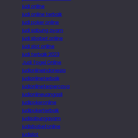
judi online
judi online terbaik
judi poker online
judi sabung ayam
judi sbobet online
judi slot online
judi terbaik 2023
Judi Togel Online
judionlineindonesia
judionlineterbaik
judionlineterpercaya
judionlineuangasli
judipokeronline
judipokerterbaik
judisabungayam
judisbobetonline
judislot