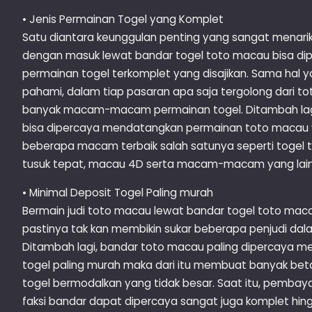
• Jenis Permainan Togel yang Komplet
Satu diantara keunggulan penting yang sangat menar
dengan masuk lewat bandar togel toto macau bisa dip
permainan togel terkomplet yang disajikan. Sama hal 
pahami, dalam tiap pasaran apa saja tergolong dari t
banyak macam-macam permainan togel. Ditambah lag
bisa dipercaya mendatangkan permainan toto macau y
beberapa macam terbaik salah satunya seperti togel t
tusuk tepat, macau 4D serta macam-macam yang lain
• Minimal Deposit Togel Paling murah
Bermain judi toto macau lewat bandar togel toto maca
pastinya tak kan membikin sukar beberapa penjudi da
Ditambah lagi, bandar toto macau paling dipercaya 
togel paling murah maka dari itu membuat banyak be
togel bermodalkan yang tidak besar. Saat itu, pembaya
faksi bandar dapat dipercaya sangat juga komplet hin