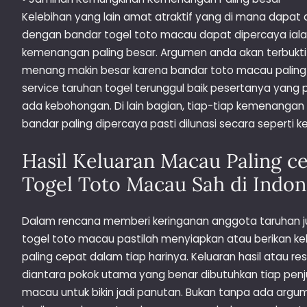
Kelebihan yang lain amat atraktif yang di mana dapat a
dengan bandar togel toto macau dapat dipercaya ia
kemenangan paling besar. Argumen anda akan terbuk
menang makin besar karena bandar toto macau paling 
service taruhan togel terunggul baik pesertanya yang p
ada kebohongan. Di lain bagian, tiap-tiap kemenangan
bandar paling dipercaya pasti dilunasi secara seperti 
Hasil Keluaran Macau Paling c
Togel Toto Macau Sah di Indon
Dalam rencana memberi keringanan anggota taruhan j
togel toto macau pastilah menyiapkan atau berikan ke
paling cepat dalam tiap harinya. Keluaran hasil atau res
diantara pokok utama yang benar dibutuhkan tiap penjud
macau untuk bikin jadi panutan. Bukan tanpa ada ar