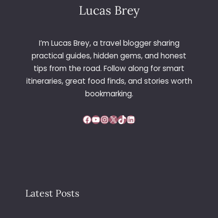
Lucas Brey
I’m Lucas Brey, a travel blogger sharing
practical guides, hidden gems, and honest
tips from the road. Follow along for smart
itineraries, great food finds, and stories worth
bookmarking.
Facebook
YouTube
Instagram
X
TikTok
LinkedIn
Latest Posts