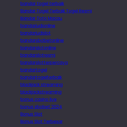
bandar togel terbaik
Bandar Togel Terbaik Togel Resmi
Bandar Toto Macau
bandarjudionline
bandarjudislot
bandarsbobetonline
bandarslotonline
bandarslotresmi
bandarslotterpercaya
bandartogel
bandartogelterbaik
blackjack streaming
blackjackstreaming
bonus casino live
bonus sbobet 2024
Bonus Slot
Bonus Slot Terbesar