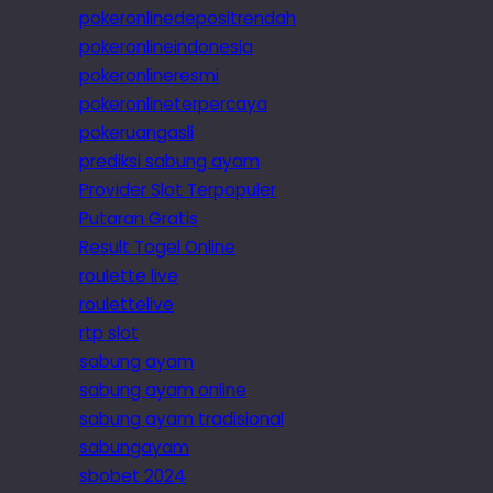
pokeronlinedepositrendah
pokeronlineindonesia
pokeronlineresmi
pokeronlineterpercaya
pokeruangasli
prediksi sabung ayam
Provider Slot Terpopuler
Putaran Gratis
Result Togel Online
roulette live
roulettelive
rtp slot
sabung ayam
sabung ayam online
sabung ayam tradisional
sabungayam
sbobet 2024