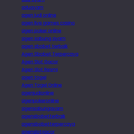
aduayam
agen judi online
agen live games casino
agen poker online
agen sabung ayam
agen sbobet terbaik
Agen Sbobet Terpercaya
Agen Slot Gacor
Agen Slot Resmi
agen togel
Agen Togel Online
agenjudionline
agenpokeronline
agensabungayam
agensbobetterbaik
agensbobetterpercaya
agenslotgacor