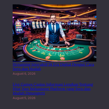
Live Games Casino Mengenal Perkembangan
Streaming Interaktif Di Era Digital Dengan Cara
Seru dan Mudah
August 6, 2026
Live Games Casino Informasi Lengkap Tentang
Fitur Dan Mekanisme Platform yang Seru dan
Mudah Dimengerti
August 5, 2026