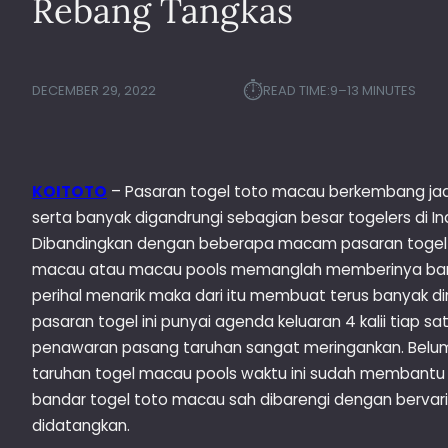
Rebang Tangkas
⏱︎
DECEMBER 29, 2022
READ TIME:
9–13 MINUTES
KOITOTO
– Pasaran togel toto macau berkembang jadi 
serta banyak digandrungi sebagian besar togelers di I
Dibandingkan dengan beberapa macam pasaran togel y
macau atau macau pools memanglah memberinya ban
perihal menarik maka dari itu membuat terus banyak di
pasaran togel ini punyai agenda keluaran 4 kalii tiap s
penawaran pasang taruhan sangat meringankan. Belu
taruhan togel macau pools waktu ini sudah membantu l
bandar togel toto macau sah dibarengi dengan bervaria
didatangkan.