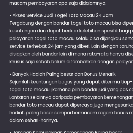
macam pembayaran apa saja didalamnya.
• Akses Service Judi Togel Toto Macau 24 Jam
Tergabung dengan bandar togel toto macau bisa diperc
keuntungan dan dapat berikan kelebihan spesifik bagi p
pelayanan togel toto macau selalu bisa dijangkau serta
service terhebat 24 jam yang diberi. Lain dengan taru
disiapkan oleh bandar lain di mana rata-rata hanya dis
khusus saja sebab belum ditambahkan dengan pelayana
• Banyak Hadiah Paling besar dan Bonus Menarik
Sejumlah keuntungan bagus yang dapat diterima tiap-ti
togel toto macau jikamana pilih bandar judi yang pas s
Lantaran selainnya daripada pembayaran kemenangan
bandar toto macau dapat dipercaya juga mengesanka
hadiah paling besar sampai bermacam ragam bonus m
dalam sehari-harinya.
• Jaminan Kemungkinan Kemenangan Paling besar