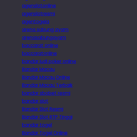
agenslotonline
agenslotresmi
agentogela
arena sabung ayam
arenasabungayam
baccarat online
baccaratonline
bandar judi poker online
Bandar Macau
Bandar Macau Online
Bandar Macau Terbaik
bandar sbobet resmi
bandar slot
Bandar Slot Resmi
Bandar Slot RTP Tinggi
bandar togel
Bandar Togel Online