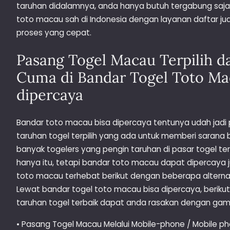
taruhan didalamnya, anda hanya butuh tergabung saja le
toto macau sah di Indonesia dengan layanan daftar ju
proses yang cepat.
Pasang Togel Macau Terpilih 
Cuma di Bandar Togel Toto Ma
dipercaya
Bandar toto macau bisa dipercaya tentunya udah jadi 
taruhan togel terpilih yang ada untuk memberi sarana
banyak togelers yang pengin taruhan di pasar togel terpi
hanya itu, tetapi bandar toto macau dapat dipercaya 
toto macau terhebat berikut dengan beberapa alterna
Lewat bandar togel toto macau bisa dipercaya, beriku
taruhan togel terbaik dapat anda rasakan dengan gam
• Pasang Togel Macau Melalui Mobile-phone / Mobile p