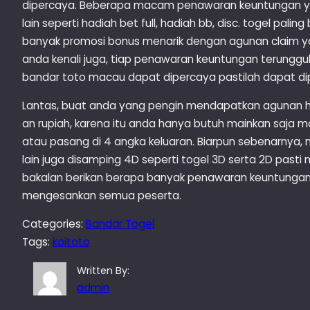
dipercaya. Beberapa macam penawaran keuntungan yan
lain seperti hadiah bet full, hadiah bb, disc. togel palin
banyak promosi bonus menarik dengan agunan claim y
anda kenali juga, tiap penawaran keuntungan terunggu
bandar toto macau dapat dipercaya pastilah dapat di
Lantas, buat anda yang pengin mendapatkan agunan ha
an rupiah, karena itu anda hanya butuh mainkan saja 
atau pasang di 4 angka keluaran. Biarpun sebenarnya, 
lain juga disamping 4D seperti togel 3D serta 2D past
bakalan berikan berapa banyak penawaran keuntungan a
mengesankan semua peserta.
Categories:
Bandar Togel
Tags:
koitoto
Written By:
admin