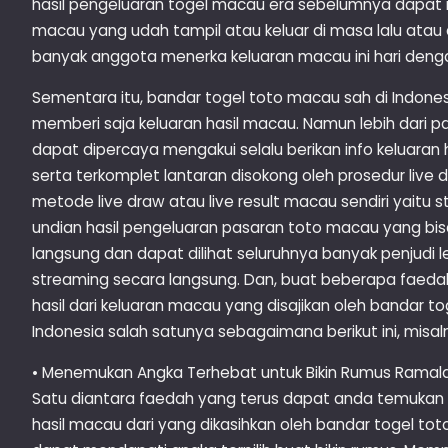
hasil pengeluaran togel macau era sebelumnya dapat
macau yang udah tampil atau keluar di masa lalu at
banyak anggota menerka keluaran macau ini hari dengan
Sementara itu, bandar togel toto macau sah di Indon
memberi saja keluaran hasil macau. Namun lebih dari p
dapat dipercaya mengakui selalu berikan info keluaran
serta terkomplet lantaran disokong oleh prosedur liv
metode live draw atau live result macau sendiri yaitu s
undian hasil pengeluaran pasaran toto macau yang bi
langsung dan dapat dilihat seluruhnya banyak penjudi
streaming secara langsung. Dan, buat beberapa faed
hasil dari keluaran macau yang disajikan oleh bandar t
Indonesia salah satunya sebagaimana berikut ini, misal
• Menemukan Angka Terhebat untuk Bikin Rumus Ramal
Satu diantara faedah yang terus dapat anda temukan
hasil macau dari yang dikasihkan oleh bandar togel to