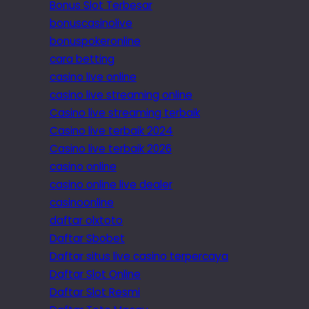
Bonus Slot Terbesar
bonuscasinolive
bonuspokeronline
cara betting
casino live online
casino live streaming online
Casino live streaming terbaik
Casino live terbaik 2024
Casino live terbaik 2026
casino online
casino online live dealer
casinoonline
daftar olxtoto
Daftar Sbobet
Daftar situs live casino terpercaya
Daftar Slot Online
Daftar Slot Resmi