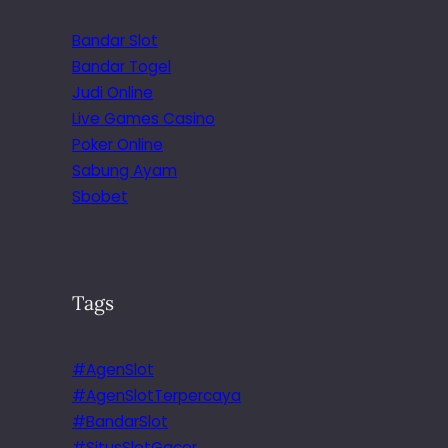
Bandar Slot
Bandar Togel
Judi Online
Live Games Casino
Poker Online
Sabung Ayam
Sbobet
Tags
#AgenSlot
#AgenSlotTerpercaya
#BandarSlot
#SitusSlotGacor