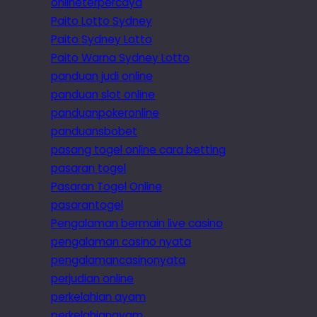
onlineterpercaya
Paito Lotto Sydney
Paito Sydney Lotto
Paito Warna Sydney Lotto
panduan judi online
panduan slot online
panduanpokeronline
panduansbobet
pasang togel online cara betting
pasaran togel
Pasaran Togel Online
pasarantogel
Pengalaman bermain live casino
pengalaman casino nyata
pengalamancasinonyata
perjudian online
perkelahian ayam
perkelahianayam