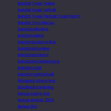
Bandar Togel Online
bandar togel terbaik
Bandar Togel Terbaik Togel Resmi
Bandar Toto Macau
bandarjudionline
bandarjudislot
bandarsbobetonline
bandarslotonline
bandarslotresmi
bandarslotterpercaya
bandartogel
bandartogelterbaik
blackjack streaming
blackjackstreaming
bonus casino live
bonus sbobet 2024
Bonus Slot