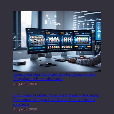
Judi Online Panduan Memahami Aspek
Keamanan Dan Perlindungan Pengguna Untuk
Pengalaman Bermain Aman
August 9, 2026
Live Games Casino Panduan Memahami Konsep
Permainan Dengan Live Dealer Secara Mudah
dan Seru
August 8, 2026