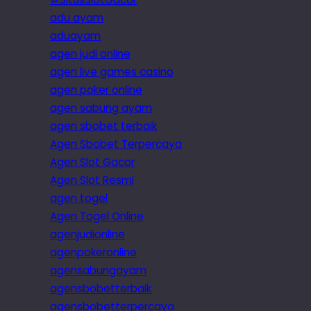
adu ayam
aduayam
agen judi online
agen live games casino
agen poker online
agen sabung ayam
agen sbobet terbaik
Agen Sbobet Terpercaya
Agen Slot Gacor
Agen Slot Resmi
agen togel
Agen Togel Online
agenjudionline
agenpokeronline
agensabungayam
agensbobetterbaik
agensbobetterpercaya