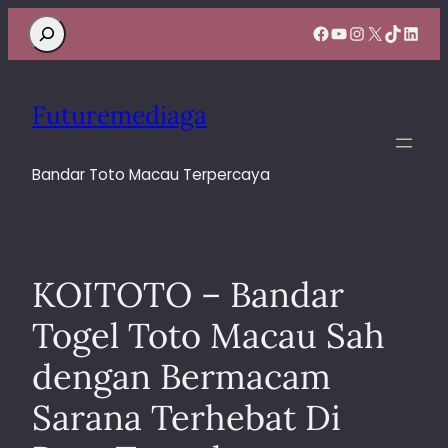
Search
Facebook
YouTube
Instagram
X
TikTok
Linke
Futuremediaga
Bandar Toto Macau Terpercaya
KOITOTO – Bandar
Togel Toto Macau Sah
dengan Bermacam
Sarana Terhebat Di