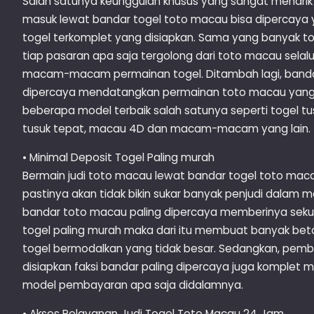
Salah satunya keunggulan khusus yang sangat menari
masuk lewat bandar togel toto macau bisa dipercaya 
togel terkomplet yang disiapkan. Sama yang banyak to
tiap pasaran apa saja tergolong dari toto macau sela
macam-macam permainan togel. Ditambah lagi, band
dipercaya mendatangkan permainan toto macau yang 
beberapa model terbaik salah satunya seperti togel t
tusuk tepat, macau 4D dan macam-macam yang lain.
• Minimal Deposit Togel Paling murah
Bermain judi toto macau lewat bandar togel toto mac
pastinya akan tidak bikin sukar banyak penjudi dalam m
bandar toto macau paling dipercaya memberinya seku
togel paling murah maka dari itu membuat banyak be
togel bermodalkan yang tidak besar. Sedangkan, pem
disiapkan faksi bandar paling dipercaya juga komplet 
model pembayaran apa saja didalamnya.
• Akses Pelayanan Judi Togel Toto Macau 24 Jam