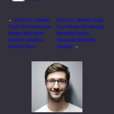
←
KOITOTO – Bandar
KOITOTO – Bandar Togel
Togel Toto Macau Sah
Toto Macau Sah dengan
dengan Bermacam
Beraneka Sarana
Layanan Terbaik Di
Terunggul Di Rebang
Rantau Pulung
Tangkas
→