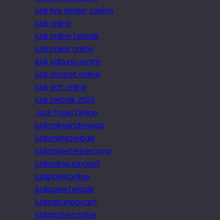
judi live dealer casino
judi online
judi online terbaik
judi poker online
judi sabung ayam
judi sbobet online
judi slot online
judi terbaik 2023
Judi Togel Online
judionlineindonesia
judionlineterbaik
judionlineterpercaya
judionlineuangasli
judipokeronline
judipokerterbaik
judisabungayam
judisbobetonline