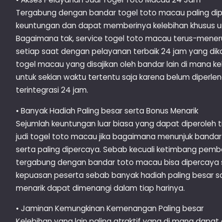
Tergabung dengan bandar togel toto macau paling dip
keuntungan dan dapat memberinya kelebihan khusus un
Bagaimana tak, service togel toto macau terus-menerus
setiap saat dengan pelayanan terbaik 24 jam yang dika
togel macau yang disajikan oleh bandar lain di mana 
untuk sekian waktu tertentu saja karena belum diperle
terintegrasi 24 jam.
• Banyak Hadiah Paling besar serta Bonus Menarik
Sejumlah keuntungan luar biasa yang dapat diperoleh t
judi togel toto macau jika bagaimana menunjuk bandar
serta paling dipercaya. Sebab kecuali ketimbang pem
tergabung dengan bandar toto macau bisa dipercaya
kepuasan peserta sebab banyak hadiah paling besar s
menarik dapat dimenangi dalam tiap harinya.
• Jaminan Kemungkinan Kemenangan Paling besar
Kelebihan yang lain paling atraktif yang di mana dapat