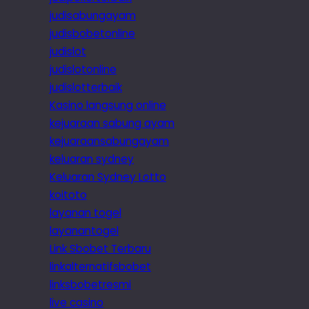
judisabungayam
judisbobetonline
judislot
judislotonline
judislotterbaik
Kasino langsung online
kejuaraan sabung ayam
kejuaraansabungayam
keluaran sydney
Keluaran Sydney Lotto
koitoto
layanan togel
layanantogel
Link Sbobet Terbaru
linkalternatifsbobet
linksbobetresmi
live casino