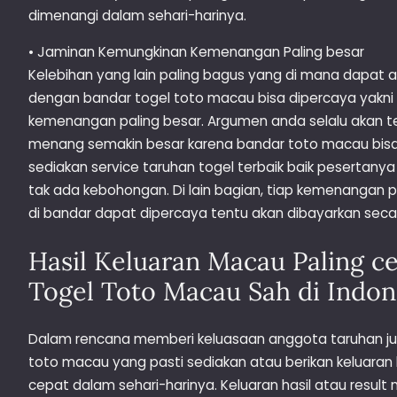
dimenangi dalam sehari-harinya.
• Jaminan Kemungkinan Kemenangan Paling besar
Kelebihan yang lain paling bagus yang di mana dapat 
dengan bandar togel toto macau bisa dipercaya yakn
kemenangan paling besar. Argumen anda selalu akan 
menang semakin besar karena bandar toto macau bisa
sediakan service taruhan togel terbaik baik pesertanya 
tak ada kebohongan. Di lain bagian, tiap kemenangan
di bandar dapat dipercaya tentu akan dibayarkan seca
Hasil Keluaran Macau Paling c
Togel Toto Macau Sah di Indon
Dalam rencana memberi keluasaan anggota taruhan jud
toto macau yang pasti sediakan atau berikan keluaran 
cepat dalam sehari-harinya. Keluaran hasil atau result