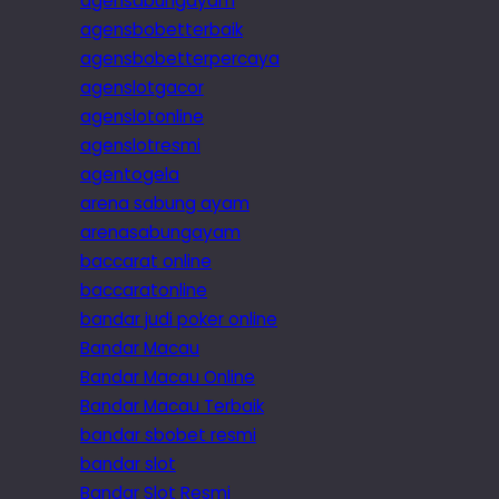
agensabungayam
agensbobetterbaik
agensbobetterpercaya
agenslotgacor
agenslotonline
agenslotresmi
agentogela
arena sabung ayam
arenasabungayam
baccarat online
baccaratonline
bandar judi poker online
Bandar Macau
Bandar Macau Online
Bandar Macau Terbaik
bandar sbobet resmi
bandar slot
Bandar Slot Resmi