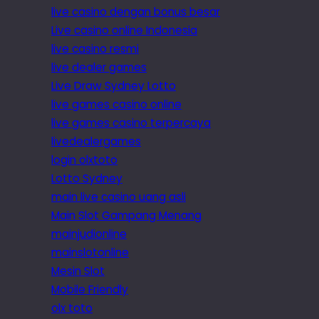
live casino dengan bonus besar
Live casino online Indonesia
live casino resmi
live dealer games
Live Draw Sydney Lotto
live games casino online
live games casino terpercaya
livedealergames
login olxtoto
Lotto Sydney
main live casino uang asli
Main Slot Gampang Menang
mainjudionline
mainslotonline
Mesin Slot
Mobile Friendly
olx toto