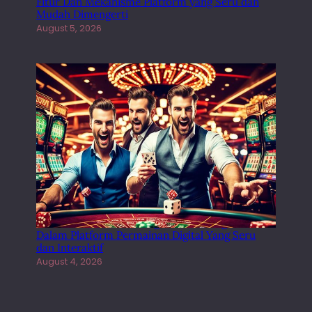
Fitur Dan Mekanisme Platform yang Seru dan
Mudah Dimengerti
August 5, 2026
Live Games Casino Mengenal Teknologi Modern
Dalam Platform Permainan Digital Yang Seru
dan Interaktif
August 4, 2026