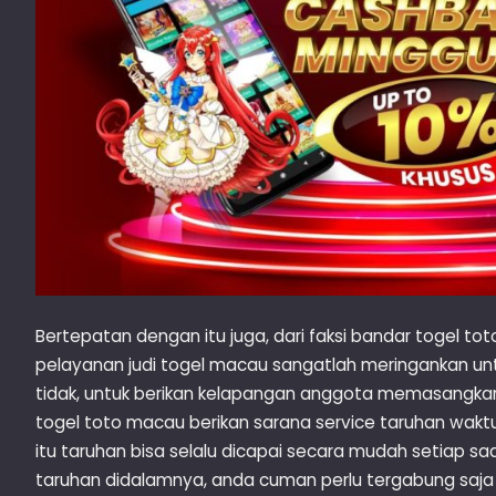
Bertepatan dengan itu juga, dari faksi bandar togel 
pelayanan judi togel macau sangatlah meringankan un
tidak, untuk berikan kelapangan anggota memasangkan 
togel toto macau berikan sarana service taruhan wakt
itu taruhan bisa selalu dicapai secara mudah setiap s
taruhan didalamnya, anda cuman perlu tergabung saja le