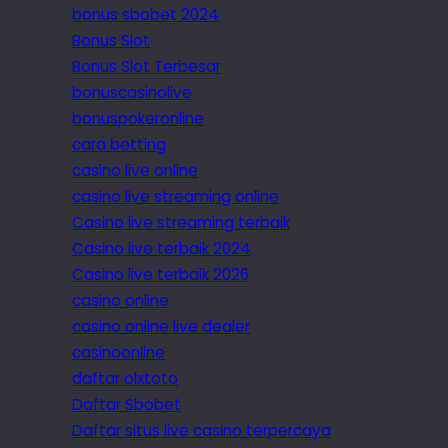
bonus sbobet 2024
Bonus Slot
Bonus Slot Terbesar
bonuscasinolive
bonuspokeronline
cara betting
casino live online
casino live streaming online
Casino live streaming terbaik
Casino live terbaik 2024
Casino live terbaik 2026
casino online
casino online live dealer
casinoonline
daftar olxtoto
Daftar Sbobet
Daftar situs live casino terpercaya