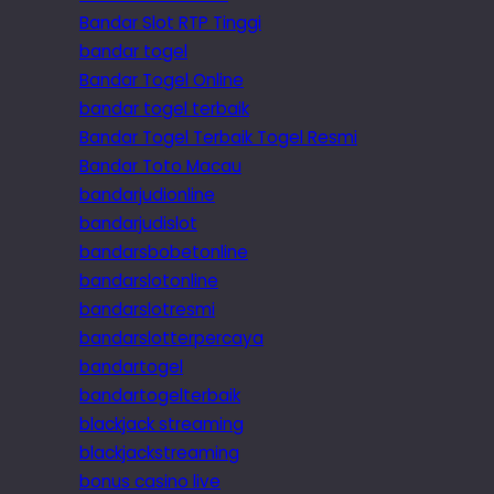
Bandar Slot RTP Tinggi
bandar togel
Bandar Togel Online
bandar togel terbaik
Bandar Togel Terbaik Togel Resmi
Bandar Toto Macau
bandarjudionline
bandarjudislot
bandarsbobetonline
bandarslotonline
bandarslotresmi
bandarslotterpercaya
bandartogel
bandartogelterbaik
blackjack streaming
blackjackstreaming
bonus casino live