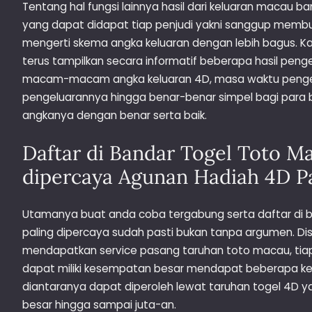
Tentang hal fungsi lainnya hasil dari keluaran macau 
yang dapat didapat tiap penjudi yakni sanggup membu
mengerti skema angka keluaran dengan lebih bagus. Ka
terus tampilkan secara informatif beberapa hasil peng
macam-macam angka keluaran 4D, masa waktu pengel
pengeluarannya hingga benar-benar simpel bagi par
angkanya dengan benar serta baik.
Daftar di Bandar Togel Toto M
dipercaya Agunan Hadiah 4D Pa
Utamanya buat anda coba tergabung serta daftar di 
paling dipercaya sudah pasti bukan tanpa argumen. D
mendapatkan service pasang taruhan toto macau, tiap-
dapat miliki kesempatan besar mendapat beberapa ke
diantaranya dapat diperoleh lewat taruhan togel 4D y
besar hingga sampai juta-an.