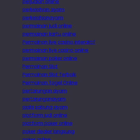
perjudian online
perkelahian ayam
perkelahianayam
permainan judi online
permainan kartu online
Permainan live casino interaktif
permainan live casino online
permainan poker online
Permainan Slot
Permainan Slot Terbaik
Permainan Togel Online
pertarungan ayam
pertarunganayam
piala sabung ayam
platform judi online
platform poker online
poker dealer langsung
poker online