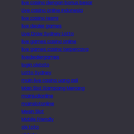
live casino dengan bonus besar
Live casino online Indonesia
live casino resmi
live dealer games
Live Draw Sydney Lotto
live games casino online
live games casino terpercaya
livedealergames
login olxtoto
Lotto Sydney
main live casino uang asli
Main Slot Gampang Menang
mainjudionline
mainslotonline
Mesin Slot
Mobile Friendly
olx toto