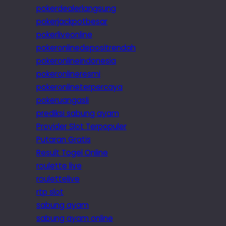
pokerdealerlangsung
pokerjackpotbesar
pokerliveonline
pokeronlinedepositrendah
pokeronlineindonesia
pokeronlineresmi
pokeronlineterpercaya
pokeruangasli
prediksi sabung ayam
Provider Slot Terpopuler
Putaran Gratis
Result Togel Online
roulette live
roulettelive
rtp slot
sabung ayam
sabung ayam online