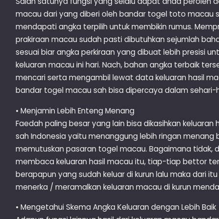
Salah satunya fungsi yang selalu dapat anda peroleh d
macau dari yang diberi oleh bandar togel toto macau 
mendapati angka terpilih untuk membikin rumus. Memp
prakiraan macau sudah pasti dibutuhkan sejumlah bah
sesuai biar angka perkiraan yang dibuat lebih presisi u
keluaran macau ini hari. Nach, bahan angka terbaik te
mencari serta mengambil lewat data keluaran hasil ma
bandar togel macau sah bisa dipercaya dalam sehari-h
• Menjamin Lebih Enteng Menang
Faedah paling besar yang lain bisa dikasihkan keluaran
sah Indonesia yaitu menanggung lebih ringan menang 
memutuskan pasaran togel macau. Bagaimana tidak, 
membaca keluaran hasil macau itu, tiap-tiap bettor te
berapapun yang sudah keluar di kurun lalu maka dari 
menerka / meramalkan keluaran macau di kurun menda
• Mengetahui Skema Angka Keluaran dengan Lebih Baik