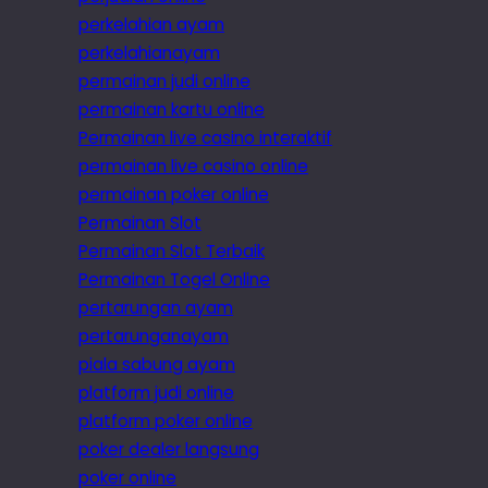
perkelahian ayam
perkelahianayam
permainan judi online
permainan kartu online
Permainan live casino interaktif
permainan live casino online
permainan poker online
Permainan Slot
Permainan Slot Terbaik
Permainan Togel Online
pertarungan ayam
pertarunganayam
piala sabung ayam
platform judi online
platform poker online
poker dealer langsung
poker online