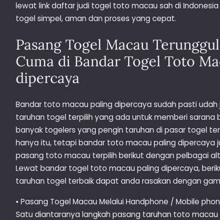
lewat link daftar judi togel toto macau sah di Indonesia
togel simpel, aman dan proses yang cepat.
Pasang Togel Macau Terunggul
Cuma di Bandar Togel Toto Ma
dipercaya
Bandar toto macau paling dipercaya sudah pasti udah 
taruhan togel terpilih yang ada untuk memberi sarana
banyak togelers yang pengin taruhan di pasar togel ter
hanya itu, tetapi bandar toto macau paling dipercaya 
pasang toto macau terpilih berikut dengan pelbagai al
Lewat bandar togel toto macau paling dipercaya, beri
taruhan togel terbaik dapat anda rasakan dengan gamp
• Pasang Togel Macau Melalui Handphone / Mobile pho
Satu diantaranya langkah pasang taruhan toto macau t