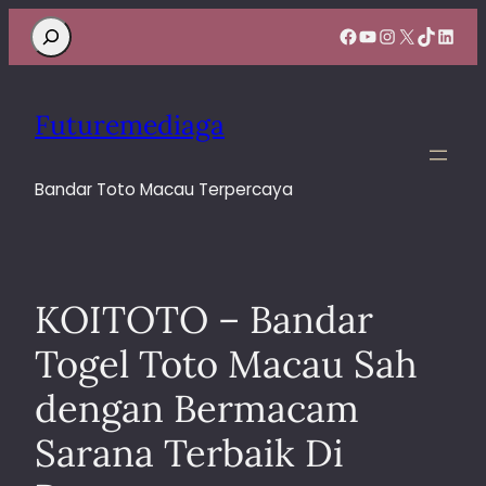
Search
Facebook
YouTube
Instagram
X
TikTok
Linke
Futuremediaga
Bandar Toto Macau Terpercaya
KOITOTO – Bandar
Togel Toto Macau Sah
dengan Bermacam
Sarana Terbaik Di