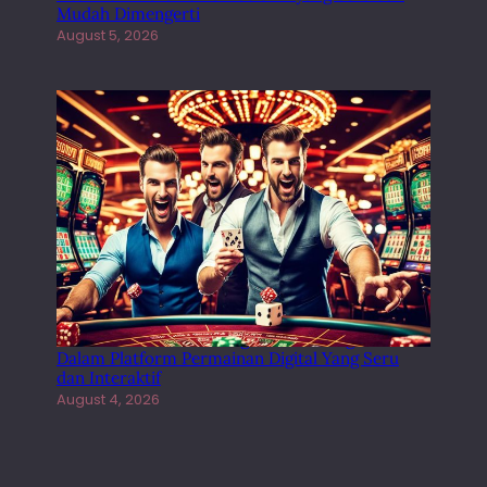
Mudah Dimengerti
August 5, 2026
Live Games Casino Mengenal Teknologi Modern
Dalam Platform Permainan Digital Yang Seru
dan Interaktif
August 4, 2026