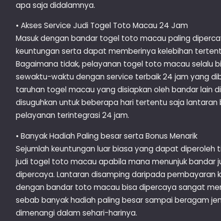
apa saja didalamnya.
• Akses Service Judi Togel Toto Macau 24 Jam
Masuk dengan bandar togel toto macau paling diperca
keuntungan serta dapat memberinya kelebihan tertent
Bagaimana tidak, pelayanan togel toto macau selalu bis
sewaktu-waktu dengan service terbaik 24 jam yang dibe
taruhan togel macau yang disiapkan oleh bandar lain 
disuguhkan untuk beberapa hari tertentu saja lantaran
pelayanan terintegrasi 24 jam.
• Banyak Hadiah Paling besar serta Bonus Menarik
Sejumlah keuntungan luar biasa yang dapat diperoleh t
judi togel toto macau apabila mana menunjuk bandar j
dipercaya. Lantaran disamping daripada pembayaran 
dengan bandar toto macau bisa dipercaya sangat m
sebab banyak hadiah paling besar sampai beragam jen
dimenangi dalam sehari-harinya.