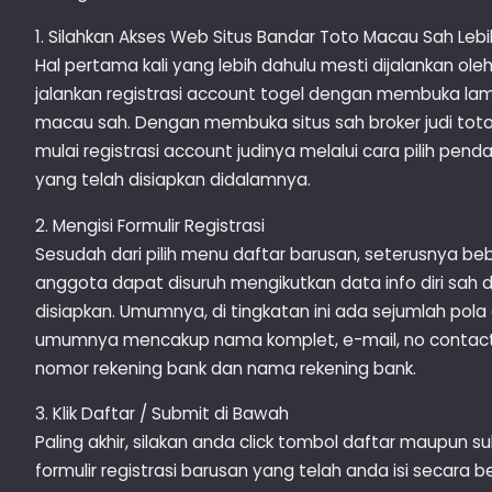
1. Silahkan Akses Web Situs Bandar Toto Macau Sah Lebi
Hal pertama kali yang lebih dahulu mesti dijalankan ol
jalankan registrasi account togel dengan membuka lam
macau sah. Dengan membuka situs sah broker judi tot
mulai registrasi account judinya melalui cara pilih pen
yang telah disiapkan didalamnya.
2. Mengisi Formulir Registrasi
Sesudah dari pilih menu daftar barusan, seterusnya b
anggota dapat disuruh mengikutkan data info diri sah di
disiapkan. Umumnya, di tingkatan ini ada sejumlah pola 
umumnya mencakup nama komplet, e-mail, no contact 
nomor rekening bank dan nama rekening bank.
3. Klik Daftar / Submit di Bawah
Paling akhir, silakan anda click tombol daftar maupun s
formulir registrasi barusan yang telah anda isi secara 