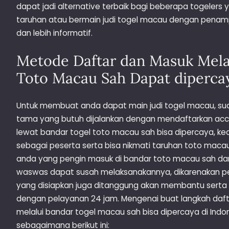
dapat jadi alternative terbaik bagi beberapa togele
taruhan atau bermain judi togel macau dengan penam
dan lebih informatif.
Metode Daftar dan Masuk Mela
Toto Macau Sah Dapat diperca
Untuk membuat anda dapat main judi togel macau, su
tama yang butuh dijalankan dengan mendaftarkan accoun
lewat bandar togel toto macau sah bisa dipercaya, 
sebagai peserta serta bisa nikmati taruhan toto maca
anda yang pengin masuk di bandar toto macau sah dan
waswas dapat susah melaksanakannya, dikarenakan p
yang disiapkan juga ditanggung akan membantu serta
dengan pelayanan 24 jam. Mengenai buat langkah daf
melalui bandar togel macau sah bisa dipercaya di Indo
sebagaimana berikut ini: