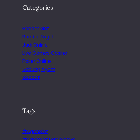
Categories
Bandar Slot
Bandar Togel
Judi Online
Live Games Casino
Poker Online
Sabung Ayam
Sbobet
Tags
#AgenSlot
#AgenSlotTerpercaya