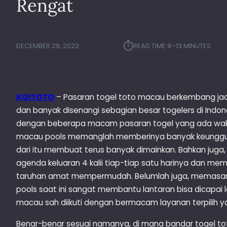
Rengat
⏱︎
DECEMBER 29, 2022
READ TIME:
9–13 MINUTES
KOITOTO
– Pasaran togel toto macau berkembang jadi 
dan banyak disenangi sebagian besar togelers di Indon
dengan beberapa macam pasaran togel yang ada waktu
macau pools memanglah memberinya banyak keunggul
dari itu membuat terus banyak dimainkan. Bahkan juga, p
agenda keluaran 4 kalii tiap-tiap satu harinya dan m
taruhan amat mempermudah. Belumlah juga, memasan
pools saat ini sangat membantu lantaran bisa dicapai 
macau sah diikuti dengan bermacam layanan terpilih y
Benar-benar sesuai namanya, di mana bandar togel t