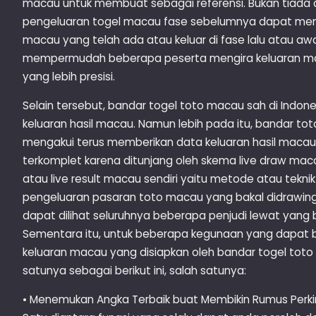
macau untuk membuat sebagai referensi. Bukan tiada a
pengeluaran togel macau fase sebelumnya dapat mem
macau yang telah ada atau keluar di fase lalu atau awa
mempermudah beberapa peserta mengira keluaran mac
yang lebih presisi.
Selain tersebut, bandar togel toto macau sah di Indone
keluaran hasil macau. Namun lebih pada itu, bandar t
mengakui terus memberikan data keluaran hasil macau 
terkomplet karena ditunjang oleh skema live draw maca
atau live result macau sendiri yaitu metode atau teknik
pengeluaran pasaran toto macau yang bakal didrawin
dapat dilihat seluruhnya beberapa penjudi lewat yang
Sementara itu, untuk beberapa kegunaan yang dapat be
keluaran macau yang disiapkan oleh bandar togel toto
satunya sebagai berikut ini, salah satunya:
• Menemukan Angka Terbaik buat Membikin Rumus Perki