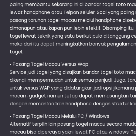
paling membantu sekarang ini di bandar togel toto mac
lewat handphone atau Telpon seluler. Soal yang palin
pasang taruhan togel macau melalui handphone diseba
dimanapun atau kapan pun lebih efektif. Disamping it
togel lewat teknik yang satu berikut pula ditanggung
maka dari itu dapat meningkatkan banyak pengalaman
togel.
• Pasang Togel Macau Versus Wap
Service judi togel yang disajikan bandar togel toto m
dikenali mempermudah untuk semua penjudi. Juga, tar
untuk versus WAP yang didatangkan jadi opsi jikamana p
macam gadget namun tetap dapat memasangkan taru
dengan memanfaatkan handphone dengan struktur kons
• Pasang Togel Macau Melalui PC / Windows
Alternatif terpilih lain pasang togel macau secara mud
macau bisa dipercaya yakni lewat PC atau windows. Te