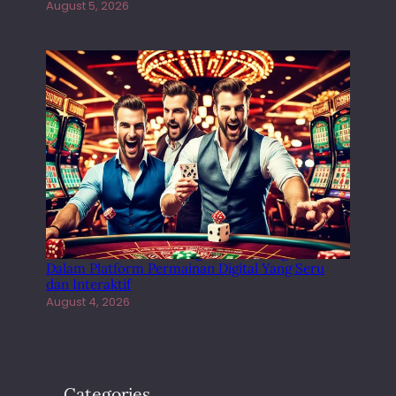
August 5, 2026
Live Games Casino Mengenal Teknologi Modern
Dalam Platform Permainan Digital Yang Seru
dan Interaktif
August 4, 2026
Categories