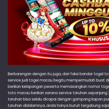
Berbarengan dengan itu juga, dari faksi bandar togel 
service judi togel macau begitu mempermudah buat di
berikan kelapangan peserta memasangkan nomor togel 
toto macau berikan sarana service taruhan sepanjang 
taruhan bisa selalu dicapai dengan gampang kapan p
taruhan didalamnya, anda hanya butuh tergabung saja le