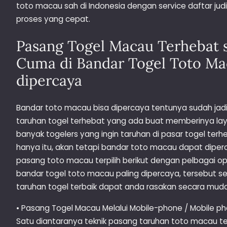
toto macau sah di Indonesia dengan service daftar jud
proses yang cepat.
Pasang Togel Macau Terhebat
Cuma di Bandar Togel Toto Ma
dipercaya
Bandar toto macau bisa dipercaya tentunya sudah jadi
taruhan togel terhebat yang ada buat memberinya la
banyak togelers yang ingin taruhan di pasar togel terh
hanya itu, akan tetapi bandar toto macau dapat diperc
pasang toto macau terpilih berikut dengan pelbagai o
bandar togel toto macau paling dipercaya, tersebut 
taruhan togel terbaik dapat anda rasakan secara muda
• Pasang Togel Macau Melalui Mobile-phone / Mobile p
Satu diantaranya teknik pasang taruhan toto macau t