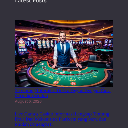
Latest Posts
Live Games Casino Mengenal Perkembangan
Streaming Interaktif Di Era Digital Dengan Cara
Seru dan Mudah
August 6, 2026
Live Games Casino Informasi Lengkap Tentang
Fitur Dan Mekanisme Platform yang Seru dan
Mudah Dimengerti