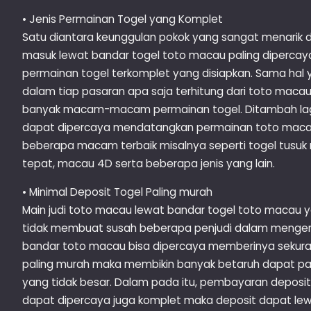
• Jenis Permainan Togel yang Komplet
Satu diantara keunggulan pokok yang sangat menarik
masuk lewat bandar togel toto macau paling diperca
permainan togel terkomplet yang disiapkan. Sama hal y
dalam tiap pasaran apa saja terhitung dari toto maca
banyak macam-macam permainan togel. Ditambah lag
dapat dipercaya mendatangkan permainan toto macau
beberapa macam terbaik misalnya seperti togel tusuk 
tepat, macau 4D serta beberapa jenis yang lain.
• Minimal Deposit Togel Paling murah
Main judi toto macau lewat bandar togel toto macau y
tidak membuat susah beberapa penjudi dalam mengerj
bandar toto macau bisa dipercaya memberinya sekura
paling murah maka membikin banyak betaruh dapat pa
yang tidak besar. Dalam pada itu, pembayaran deposit 
dapat dipercaya juga komplet maka deposit dapat l