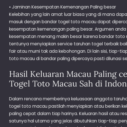
• Jaminan Kesempatan Kemenangan Paling besar
Kelebihan yang lain amat luar biasa yang di mana dap
masuk dengan bandar togel toto macau dapat diperc
kesempatan kemenangan paling besar. Argumen anda se
kesempatan menang makin besar karena bandar toto
tentunya menyiapkan service taruhan togel terbaik b
fair atau murni tak ada kebohongan. Di lain sisi, tiap
toto macau di bandar paling dipercaya pasti dilunasi s
Hasil Keluaran Macau Paling c
Togel Toto Macau Sah di Indon
Dalam rencana memberinya keluasaan anggota taruhan
togel toto macau pastilah menyiapkan atau berikan ke
paling cepat dalam tiap harinya. Keluaran hasil atau res
satunya hal utama yang jelas dibutuhkan tiap-tiap penju