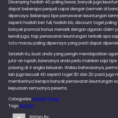
Disamping hadiah 4D paling besar, banyak juga keuntu
dapat beberapa penjudi capai dengan bermain di band
dipercaya. Beberapa tipe penawaran keuntungan lainny
seperti hadiah bet full, hadiah bb, discount togel pal
banyak promosi bonus menarik dengan agunan claim yan
kenali juga, tiap penawaran keuntungan terbaik apa s
toto macau paling dipercaya yang pasti dapat dipero
Setelah itu, buat anda yang pengin mendapatkan agun
juta-an rupiah, karenanya anda perlu mainkan saja tip
pasang di 4 angka keluaran. Walau bahwasanya, perm
lain juga kecuali 4D seperti togel 3D dan 2D pasti juga m
memberinya berapa banyak penawaran keuntungan san
kepuasan semuanya peserta.
Categories:
Bandar Togel
Tags:
koitoto
Written By: