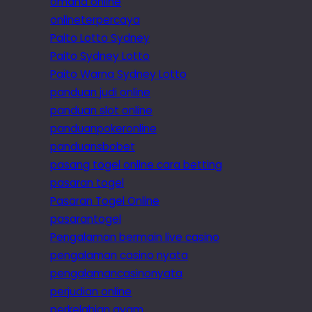
omaha online
onlineterpercaya
Paito Lotto Sydney
Paito Sydney Lotto
Paito Warna Sydney Lotto
panduan judi online
panduan slot online
panduanpokeronline
panduansbobet
pasang togel online cara betting
pasaran togel
Pasaran Togel Online
pasarantogel
Pengalaman bermain live casino
pengalaman casino nyata
pengalamancasinonyata
perjudian online
perkelahian ayam