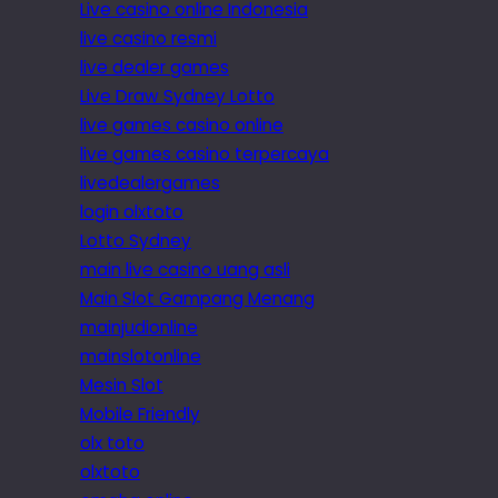
Live casino online Indonesia
live casino resmi
live dealer games
Live Draw Sydney Lotto
live games casino online
live games casino terpercaya
livedealergames
login olxtoto
Lotto Sydney
main live casino uang asli
Main Slot Gampang Menang
mainjudionline
mainslotonline
Mesin Slot
Mobile Friendly
olx toto
olxtoto