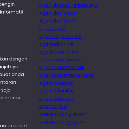
 pengin
Agen Sbobet Terpercaya
nformatif.
Agen Slot Gacor
Agen Slot Resmi
agen togel
Agen Togel Online
agenjudionline
agenpokeronline
akan dengan
agensabungayam
anjutnya
agensbobetterbaik
 buat anda
agensbobetterpercaya
antaran
agenslotgacor
 saja
agenslotonline
gel macau
agenslotresmi
agentogela
arena sabung ayam
arenasabungayam
rasi account