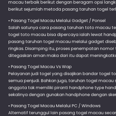
macau terbaik berikut dengan beragam opsi langk
berikut sejumlah metoda pasang taruhan togel te
• Pasang Togel Macau Melalui Gadget / Ponsel
Salah satunya cara pasang taruhan toto macau t
togel toto macau bisa dipercaya ialah lewat handph
pasang taruhan togel macau melalui gadget dise
ringkas. Disamping itu, proses penempatan nomor 
ditegaskan aman maka dari itu dapat meningkatk
• Pasang Togel Macau Vs Wap
Pelayanan judi togel yang disajikan bandar toge
semua penjudi. Bahkan juga, taruhan togel macau 
anggota tak memiliki piranti handphone type ha
sekalinya dengan gunakan handphone dengan skema
• Pasang Togel Macau Melalui PC / Windows
Alternatif terunggul lain pasang togel macau sec