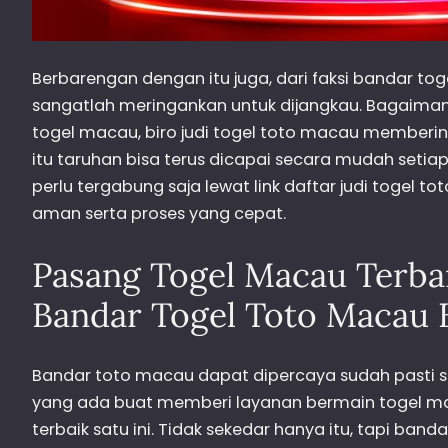
Berbarengan dengan itu juga, dari faksi bandar to
sangatlah meringankan untuk dijangkau. Bagaima
togel macau, biro judi togel toto macau memberin
itu taruhan bisa terus dicapai secara mudah set
perlu tergabung saja lewat link daftar judi togel t
aman serta proses yang cepat.
Pasang Togel Macau Terba
Bandar Togel Toto Macau B
Bandar toto macau dapat dipercaya sudah pasti s
yang ada buat memberi layanan bermain togel mac
terbaik satu ini. Tidak sekedar hanya itu, tapi ba