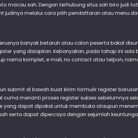
to macau sah. Dengan terhubung situs sah biro judi t
 judinya melalui cara pilih pendaftaran atau menu daf
erusnya banyak betaruh atau calon peserta bakal disu
ister yang disiapkan. Kebanyakan, pada tahap ini ada
kup nama komplet, e mail, no contact atau telpon, nam
pun submit di bawah buat kirim formulir register barusa
gal cuma menanti proses register sukses sebelumnya sel
de yang dapat dipakai untuk membuka ataupun mene
sah serta dapat dipercaya dengan sejumlah keuntung