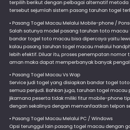
terpilih berikut dengan pelbagai alternatif metod
tersebut sejumlah sistem pasang taruhan togel te
• Pasang Togel Macau Melalui Mobile-phone / Pons
Salah satunya model pasang taruhan toto macau 
bandar togel toto macau bisa dipercaya yaitu lewa
kalau pasang taruhan togel macau melalui handp
lebih efektif. Diluar itu, proses penempatan nomor
aman maka dapat memperbanyak banyak pengalam
• Pasang Togel Macau Vs Wap
Service judi togel yang disiapkan bandar togel 
semua penjudi. Bahkan juga, taruhan togel macau 
jikamana peserta tidak miliki fitur mobile-phone
dengan sekalinya dengan memanfaatkan telpon sel
• Pasang Togel Macau Melalui PC / Windows
Opsi terunggul lain pasang togel macau dengan 