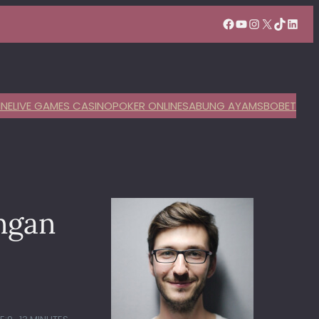
Facebook
YouTube
Instagram
X
TikTok
Linke
INE
LIVE GAMES CASINO
POKER ONLINE
SABUNG AYAM
SBOBET
ngan