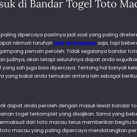
suk di Bandar Togel Toto Ma
ling dipercaya pastinya jadi soal yang paling direfer
dapat nikmati taruhan
judi toto macau
saja, tapi bebe
l gampang pemain peroleh. Tidak segalanya bandar to
an judinya, akan tetapi seluruhnya dapat anda wujudk
ang sah juga bisa dipercaya. Tentang hal banyak kel
 yang bakal anda temukan antara lain sebagai berikut 
arik dapat anda peroleh dengan masuk lewat bandar to
inan togel terkomplet yang disajikan. Sama yang beb
a termaksud dari toto macau terus memberikan begitu 
ar toto macau yang paling dipercaya mendatangkan pe