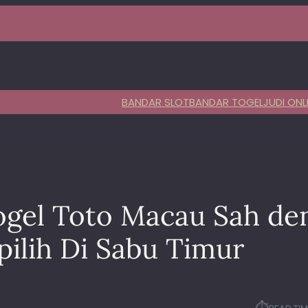
BANDAR SLOT
BANDAR TOGEL
JUDI ONL
gel Toto Macau Sah de
ilih Di Sabu Timur