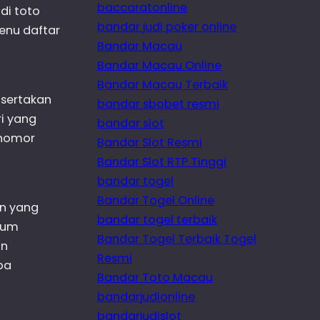
baccaratonline
di toto
bandar judi poker online
enu daftar
Bandar Macau
Bandar Macau Online
Bandar Macau Terbaik
 sertakan
bandar sbobet resmi
ri yang
bandar slot
 nomor
Bandar Slot Resmi
Bandar Slot RTP Tinggi
bandar togel
Bandar Togel Online
an yang
bandar togel terbaik
elum
Bandar Togel Terbaik Togel
un
Resmi
pa
Bandar Toto Macau
bandarjudionline
bandarjudislot