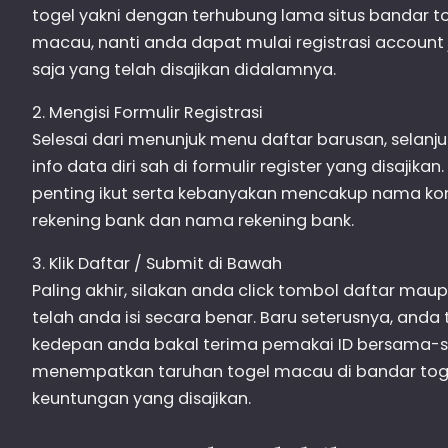
togel yakni dengan terhubung lama situs bandar t
macau, nanti anda dapat mulai registrasi account
saja yang telah disajikan didalamnya.
2. Mengisi Formulir Registrasi
Selesai dari menunjuk menu daftar barusan, selan
info data diri sah di formulir register yang disajik
penting ikut serta kebanyakan mencakup nama kom
rekening bank dan nama rekening bank.
3. Klik Daftar / Submit di Bawah
Paling akhir, silakan anda click tombol daftar mau
telah anda isi secara benar. Baru seterusnya, anda
kedepan anda bakal terima pemakai ID bersama-s
menempatkan taruhan togel macau di bandar tog
keuntungan yang disajikan.