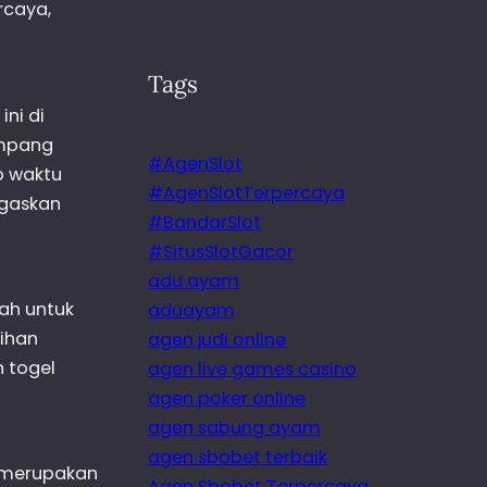
rcaya,
Tags
ni di
ampang
#AgenSlot
p waktu
#AgenSlotTerpercaya
egaskan
#BandarSlot
#SitusSlotGacor
adu ayam
ah untuk
aduayam
lihan
agen judi online
 togel
agen live games casino
agen poker online
agen sabung ayam
agen sbobet terbaik
a merupakan
Agen Sbobet Terpercaya