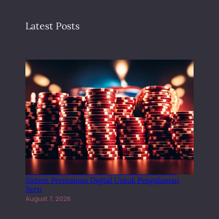
Latest Posts
Live Games Casino Mengenal Teknologi Dan
Sistem Permainan Digital Untuk Pengalaman
Seru
August 7, 2026