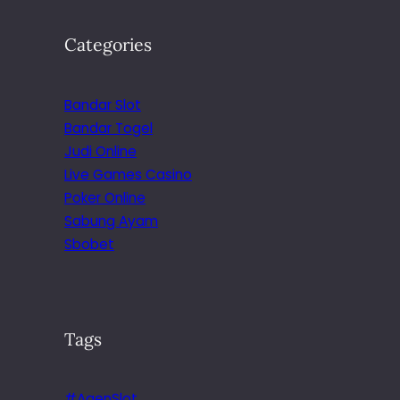
Categories
Bandar Slot
Bandar Togel
Judi Online
Live Games Casino
Poker Online
Sabung Ayam
Sbobet
Tags
#AgenSlot