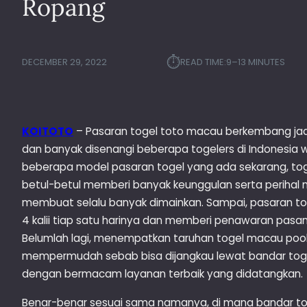
Ropang
⏱︎
DECEMBER 29, 2022
READ TIME:
9–13 MINUTES
KOITOTO
– Pasaran togel toto macau berkembang jadi 
dan banyak disenangi beberapa togelers di Indonesia 
beberapa model pasaran togel yang ada sekarang, to
betul-betul memberi banyak keunggulan serta perihal m
membuat selalu banyak dimainkan. Sampai, pasaran toge
4 kalii tiap satu harinya dan memberi penawaran pa
Belumlah lagi, menempatkan taruhan togel macau pool
mempermudah sebab bisa dijangkau lewat bandar togel
dengan bermacam layanan terbaik yang didatangkan.
Benar-benar sesuai sama namanya, di mana bandar to