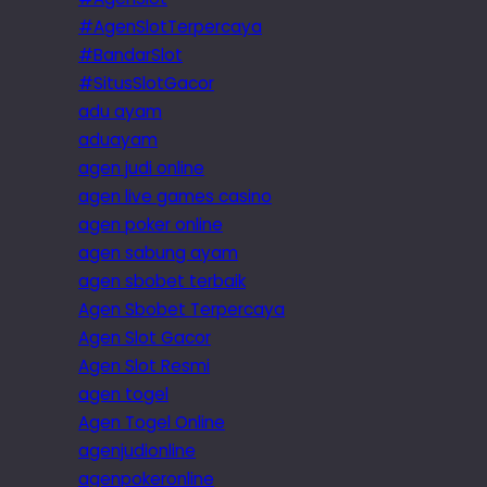
#AgenSlotTerpercaya
#BandarSlot
#SitusSlotGacor
adu ayam
aduayam
agen judi online
agen live games casino
agen poker online
agen sabung ayam
agen sbobet terbaik
Agen Sbobet Terpercaya
Agen Slot Gacor
Agen Slot Resmi
agen togel
Agen Togel Online
agenjudionline
agenpokeronline