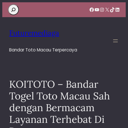
Search
Facebook
YouTube
Instagram
X
TikTok
Linke
Futuremediaga
Bandar Toto Macau Terpercaya
KOITOTO – Bandar
Togel Toto Macau Sah
dengan Bermacam
Layanan Terhebat Di