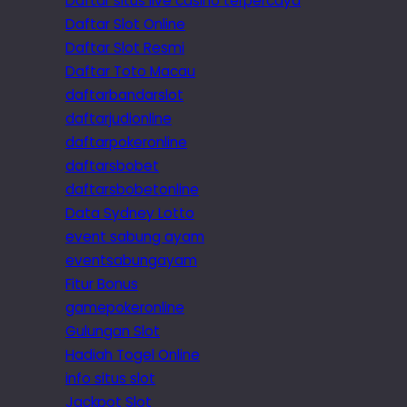
Daftar situs live casino terpercaya
Daftar Slot Online
Daftar Slot Resmi
Daftar Toto Macau
daftarbandarslot
daftarjudionline
daftarpokeronline
daftarsbobet
daftarsbobetonline
Data Sydney Lotto
event sabung ayam
eventsabungayam
Fitur Bonus
gamepokeronline
Gulungan Slot
Hadiah Togel Online
info situs slot
Jackpot Slot