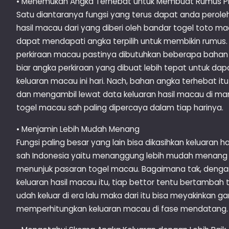
• Menemukan Angka Terhebat untuk Membuat Rumus Pr
Satu diantaranya fungsi yang terus dapat anda perole
hasil macau dari yang diberi oleh bandar togel toto ma
dapat mendapati angka terpilih untuk membikin rumus.
perkiraan macau pastinya dibutuhkan beberapa bahan 
biar angka perkiraan yang dibuat lebih tepat untuk da
keluaran macau ini hari. Nach, bahan angka terhebat i
dan mengambil lewat data keluaran hasil macau di man
togel macau sah paling dipercaya dalam tiap harinya.
• Menjamin Lebih Mudah Menang
Fungsi paling besar yang lain bisa dikasihkan keluaran 
sah Indonesia yaitu menanggung lebih mudah menang 
menunjuk pasaran togel macau. Bagaimana tak, den
keluaran hasil macau itu, tiap bettor tentu bertamba
udah keluar di era lalu maka dari itu bisa meyakinkan
memperhitungkan keluaran macau di fase mendatang.