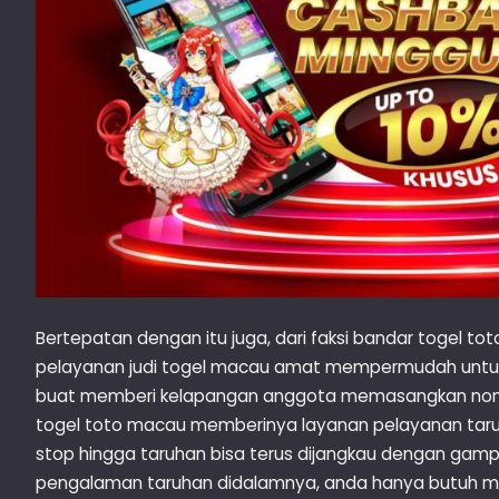
Bertepatan dengan itu juga, dari faksi bandar togel t
pelayanan judi togel macau amat mempermudah untuk 
buat memberi kelapangan anggota memasangkan nomor
togel toto macau memberinya layanan pelayanan tar
stop hingga taruhan bisa terus dijangkau dengan gamp
pengalaman taruhan didalamnya, anda hanya butuh masu