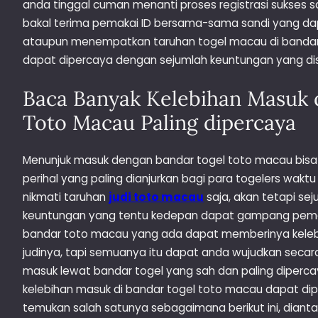
anda tinggal cuman menanti proses registrasi sukses
bakal terima pemakai ID bersama-sama sandi yang d
ataupun menempatkan taruhan togel macau di bandar
dapat dipercaya dengan sejumlah keuntungan yang dis
Baca Banyak Kelebihan Masuk 
Toto Macau Paling dipercaya
Menunjuk masuk dengan bandar togel toto macau bisa 
perihal yang paling dianjurkan bagi para togelers waktu
nikmati taruhan
judi toto macau
saja, akan tetapi se
keuntungan yang tentu kedepan dapat gampang pemai
bandar toto macau yang ada dapat memberinya keleb
judinya, tapi semuanya itu dapat anda wujudkan sec
masuk lewat bandar togel yang sah dan paling diperc
kelebihan masuk di bandar togel toto macau dapat di
temukan salah satunya sebagaimana berikut ini, dianta