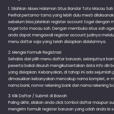
1. Silahkan Akses Halaman Situs Bandar Toto Macau Sah 
Perihal pertama-tama yang lebih dulu mesti dilaksanak
sebelum bisa jalankan register account togel dengan
togel toto macau sah. Dengan membuka situs sah age
anda dapat mengawali register account judinya melalu
menu daftar saja yang telah disiapkan didalamnya.
2. Mengisi Formulir Registrasi
Sehabis dari pilih menu daftar barusan, selanjutnya ba
peserta bakal disuruh mengikutsertakan data info diri b
yang disiapkan. Kebanyakan, di tahap ini ada sejumlah p
dimasukkan kebanyakan mencakup nama komplet, e-mai
nama bank, nomor rekening bank dan nama rekening ba
3. Klik Daftar / Submit di Bawah
Paling akhir, silakan anda click tombol daftar maupun 
mengirim formulir register barusan yang udah anda isi 