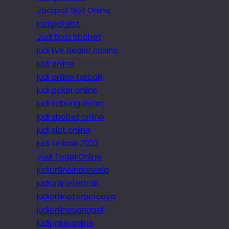
Jackpot Slot Online
jackpotslot
Judi Bola Sbobet
judi live dealer casino
judi online
judi online terbaik
judi poker online
judi sabung ayam
judi sbobet online
judi slot online
judi terbaik 2023
Judi Togel Online
judionlineindonesia
judionlineterbaik
judionlineterpercaya
judionlineuangasli
judipokeronline