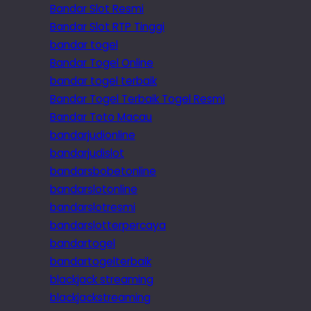
Bandar Slot Resmi
Bandar Slot RTP Tinggi
bandar togel
Bandar Togel Online
bandar togel terbaik
Bandar Togel Terbaik Togel Resmi
Bandar Toto Macau
bandarjudionline
bandarjudislot
bandarsbobetonline
bandarslotonline
bandarslotresmi
bandarslotterpercaya
bandartogel
bandartogelterbaik
blackjack streaming
blackjackstreaming