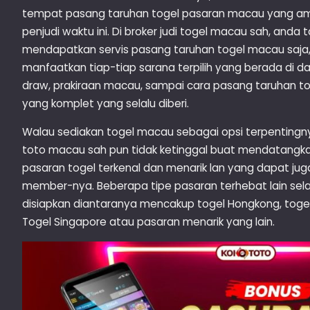
tempat pasang taruhan togel pasaran macau yang ama
penjudi waktu ini. Di broker judi togel macau sah, and
mendapatkan servis pasang taruhan togel macau saja
manfaatkan tiap-tiap sarana terpilih yang berada di d
draw, prakiraan macau, sampai cara pasang taruhan t
yang komplet yang selalu diberi.
Walau sediakan togel macau sebagai opsi terpentingny
toto macau sah pun tidak ketinggal buat mendatangka
pasaran togel terkenal dan menarik lan yang dapat juga
member-nya. Beberapa tipe pasaran terhebat lain sel
disiapkan diantaranya mencakup togel Hongkong, togel
Togel Singapore atau pasaran menarik yang lain.