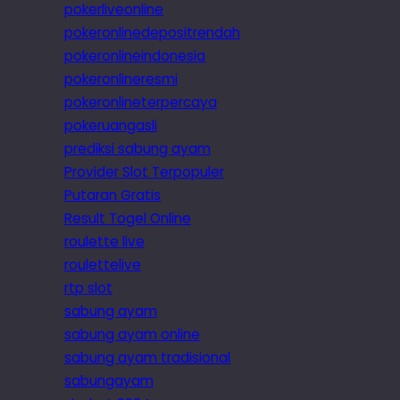
pokerliveonline
pokeronlinedepositrendah
pokeronlineindonesia
pokeronlineresmi
pokeronlineterpercaya
pokeruangasli
prediksi sabung ayam
Provider Slot Terpopuler
Putaran Gratis
Result Togel Online
roulette live
roulettelive
rtp slot
sabung ayam
sabung ayam online
sabung ayam tradisional
sabungayam