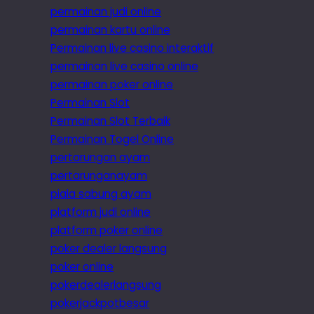
permainan judi online
permainan kartu online
Permainan live casino interaktif
permainan live casino online
permainan poker online
Permainan Slot
Permainan Slot Terbaik
Permainan Togel Online
pertarungan ayam
pertarunganayam
piala sabung ayam
platform judi online
platform poker online
poker dealer langsung
poker online
pokerdealerlangsung
pokerjackpotbesar