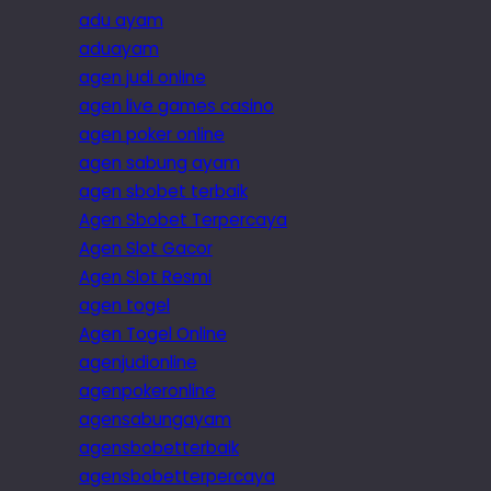
adu ayam
aduayam
agen judi online
agen live games casino
agen poker online
agen sabung ayam
agen sbobet terbaik
Agen Sbobet Terpercaya
Agen Slot Gacor
Agen Slot Resmi
agen togel
Agen Togel Online
agenjudionline
agenpokeronline
agensabungayam
agensbobetterbaik
agensbobetterpercaya