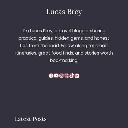
Lucas Brey
I’m Lucas Brey, a travel blogger sharing
practical guides, hidden gems, and honest
tips from the road. Follow along for smart
itineraries, great food finds, and stories worth
bookmarking.
Facebook
YouTube
Instagram
X
TikTok
LinkedIn
Latest Posts