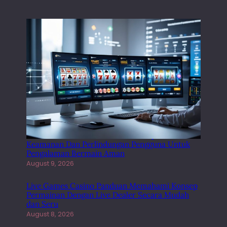
Judi Online Panduan Memahami Aspek
Keamanan Dan Perlindungan Pengguna Untuk
Pengalaman Bermain Aman
August 9, 2026
Live Games Casino Panduan Memahami Konsep
Permainan Dengan Live Dealer Secara Mudah
dan Seru
August 8, 2026