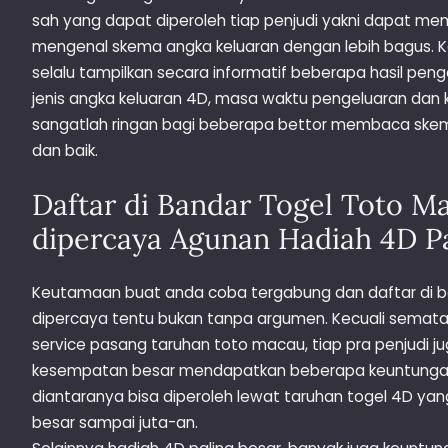
sah yang dapat diperoleh tiap penjudi yakni dapat me
mengenal skema angka keluaran dengan lebih bagus. K
selalu tampilkan secara informatif beberapa hasil peng
jenis angka keluaran 4D, masa waktu pengeluaran dan
sangatlah ringan bagi beberapa bettor membaca sk
dan baik.
Daftar di Bandar Togel Toto M
dipercaya Agunan Hadiah 4D Pa
Keutamaan buat anda coba tergabung dan daftar di b
dipercaya tentu bukan tanpa argumen. Kecuali sema
service pasang taruhan toto macau, tiap pra penjudi j
kesempatan besar mendapatkan beberapa keuntunga
diantaranya bisa diperoleh lewat taruhan togel 4D yan
besar sampai juta-an.