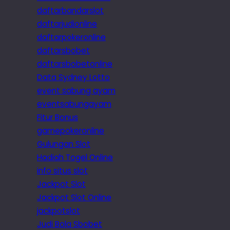
daftarbandarslot
daftarjudionline
daftarpokeronline
daftarsbobet
daftarsbobetonline
Data Sydney Lotto
event sabung ayam
eventsabungayam
Fitur Bonus
gamepokeronline
Gulungan Slot
Hadiah Togel Online
info situs slot
Jackpot Slot
Jackpot Slot Online
jackpotslot
Judi Bola Sbobet