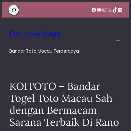
Search
Facebook
YouTube
Instagram
X
TikTok
Linke
Futuremediaga
Bandar Toto Macau Terpercaya
KOITOTO – Bandar
Togel Toto Macau Sah
dengan Bermacam
Sarana Terbaik Di Rano