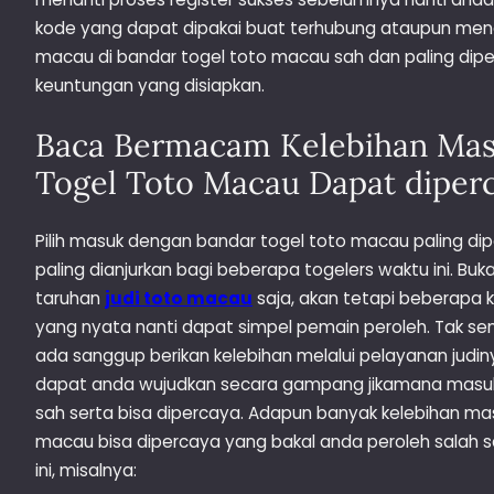
kode yang dapat dipakai buat terhubung ataupun me
macau di bandar togel toto macau sah dan paling di
keuntungan yang disiapkan.
Baca Bermacam Kelebihan Mas
Togel Toto Macau Dapat diper
Pilih masuk dengan bandar togel toto macau paling dip
paling dianjurkan bagi beberapa togelers waktu ini. Bu
taruhan
judi toto macau
saja, akan tetapi beberapa 
yang nyata nanti dapat simpel pemain peroleh. Tak 
ada sanggup berikan kelebihan melalui pelayanan judi
dapat anda wujudkan secara gampang jikamana masuk
sah serta bisa dipercaya. Adapun banyak kelebihan mas
macau bisa dipercaya yang bakal anda peroleh salah 
ini, misalnya: