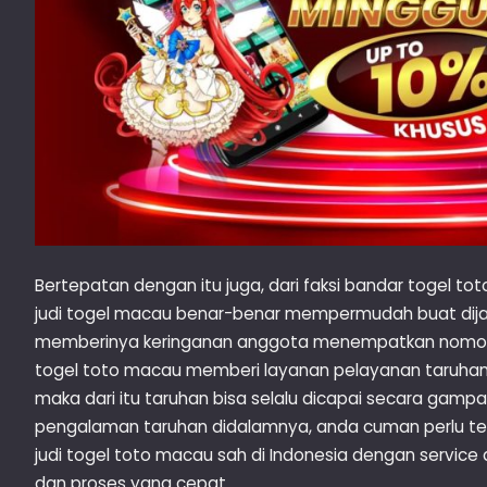
Bertepatan dengan itu juga, dari faksi bandar togel to
judi togel macau benar-benar mempermudah buat dija
memberinya keringanan anggota menempatkan nomor t
togel toto macau memberi layanan pelayanan taruhan
maka dari itu taruhan bisa selalu dicapai secara gamp
pengalaman taruhan didalamnya, anda cuman perlu terg
judi togel toto macau sah di Indonesia dengan service d
dan proses yang cepat.