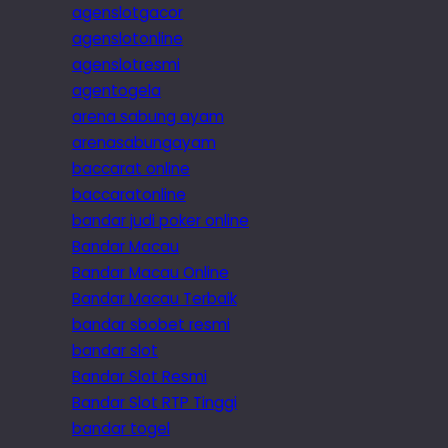
agenslotgacor
agenslotonline
agenslotresmi
agentogela
arena sabung ayam
arenasabungayam
baccarat online
baccaratonline
bandar judi poker online
Bandar Macau
Bandar Macau Online
Bandar Macau Terbaik
bandar sbobet resmi
bandar slot
Bandar Slot Resmi
Bandar Slot RTP Tinggi
bandar togel