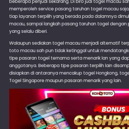
beberapa penjudi sekarang. Di biro judi togel macau sa
memperoleh service pasang taruhan togel macau saja
tiap layanan terpilih yang berada pada dalamnya dimulai
macau, sampai langkah pasang taruhan togel dengan 
yang selalu diberi.
Walaupun sediakan togel macau menjadi alternatif ter
toto macau sah pun tidak ketinggal untuk mendatan
tipe pasaran togel ternama serta menarik lan yang dap
anggotanya. Beberapa tipe pasaran terpilih lain disa
disiapkan di antaranya mencakup togel Hongkong, toge
Togel Singapore maupun pasaran menarik yang lain.