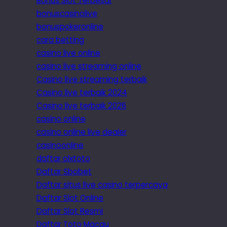
Bonus Slot Terbesar
bonuscasinolive
bonuspokeronline
cara betting
casino live online
casino live streaming online
Casino live streaming terbaik
Casino live terbaik 2024
Casino live terbaik 2026
casino online
casino online live dealer
casinoonline
daftar olxtoto
Daftar Sbobet
Daftar situs live casino terpercaya
Daftar Slot Online
Daftar Slot Resmi
Daftar Toto Macau