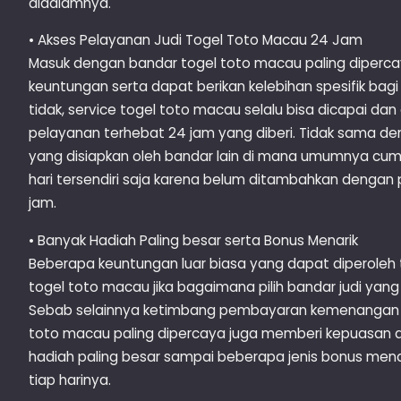
didalamnya.
• Akses Pelayanan Judi Togel Toto Macau 24 Jam
Masuk dengan bandar togel toto macau paling dipercay
keuntungan serta dapat berikan kelebihan spesifik bag
tidak, service togel toto macau selalu bisa dicapai da
pelayanan terhebat 24 jam yang diberi. Tidak sama d
yang disiapkan oleh bandar lain di mana umumnya cu
hari tersendiri saja karena belum ditambahkan dengan 
jam.
• Banyak Hadiah Paling besar serta Bonus Menarik
Beberapa keuntungan luar biasa yang dapat diperoleh t
togel toto macau jika bagaimana pilih bandar judi yang
Sebab selainnya ketimbang pembayaran kemenangan 
toto macau paling dipercaya juga memberi kepuasan 
hadiah paling besar sampai beberapa jenis bonus men
tiap harinya.