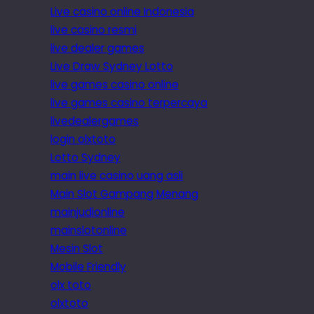
Live casino online Indonesia
live casino resmi
live dealer games
Live Draw Sydney Lotto
live games casino online
live games casino terpercaya
livedealergames
login olxtoto
Lotto Sydney
main live casino uang asli
Main Slot Gampang Menang
mainjudionline
mainslotonline
Mesin Slot
Mobile Friendly
olx toto
olxtoto