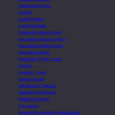
judisbobetonline
judislot
judislotonline
judislotterbaik
Kasino langsung online
kejuaraan sabung ayam
kejuaraansabungayam
keluaran sydney
Keluaran Sydney Lotto
koitoto
layanan togel
layanantogel
Link Sbobet Terbaru
linkalternatifsbobet
linksbobetresmi
live casino
live casino dengan bonus besar