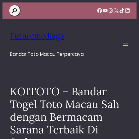
Search
Facebook
YouTube
Instagram
X
TikTok
Linke
Futuremediaga
Bandar Toto Macau Terpercaya
KOITOTO – Bandar
Togel Toto Macau Sah
dengan Bermacam
Sarana Terbaik Di