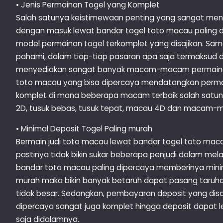
• Jenis Permainan Togel yang Komplet
Salah satunya keistimewaan penting yang sangat men
dengan masuk lewat bandar togel toto macau paling 
model permainan togel terkomplet yang disajikan. Sa
pahami, dalam tiap-tiap pasaran apa saja termaksud d
menyediakan sangat banyak macam-macam permainan 
toto macau yang bisa dipercaya mendatangkan perma
komplet di mana beberapa macam terbaik salah satun
2D, tusuk bebas, tusuk tepat, macau 4D dan macam-m
• Minimal Deposit Togel Paling murah
Bermain judi toto macau lewat bandar togel toto mac
pastinya tidak bikin sukar beberapa penjudi dalam mel
bandar toto macau paling dipercaya memberinya mini
murah maka bikin banyak betaruh dapat pasang taruh
tidak besar. Sedangkan, pembayaran deposit yang disaj
dipercaya sangat juga komplet hingga deposit dapat
saja didalamnya.