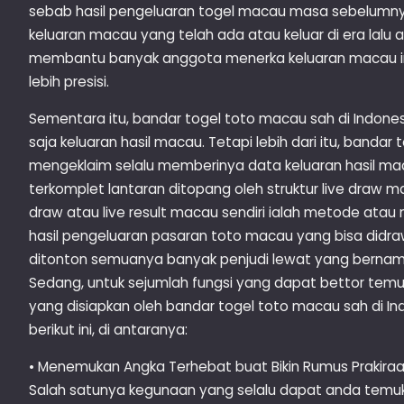
sebab hasil pengeluaran togel macau masa sebelumn
keluaran macau yang telah ada atau keluar di era lalu 
membantu banyak anggota menerka keluaran macau in
lebih presisi.
Sementara itu, bandar togel toto macau sah di Indone
saja keluaran hasil macau. Tetapi lebih dari itu, banda
mengeklaim selalu memberinya data keluaran hasil ma
terkomplet lantaran ditopang oleh struktur live draw 
draw atau live result macau sendiri ialah metode atau
hasil pengeluaran pasaran toto macau yang bisa didr
ditonton semuanya banyak penjudi lewat yang bernam
Sedang, untuk sejumlah fungsi yang dapat bettor temu
yang disiapkan oleh bandar togel toto macau sah di In
berikut ini, di antaranya:
• Menemukan Angka Terhebat buat Bikin Rumus Prakira
Salah satunya kegunaan yang selalu dapat anda tem