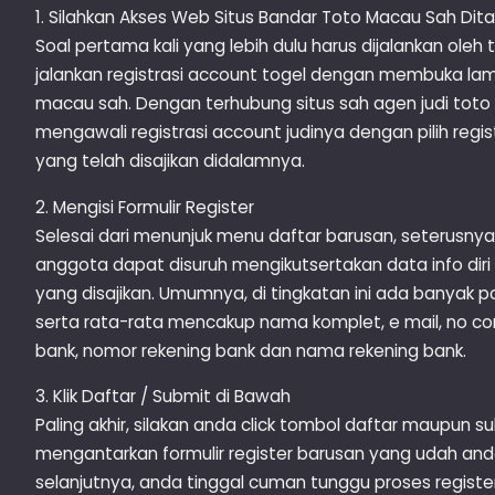
1. Silahkan Akses Web Situs Bandar Toto Macau Sah Di
Soal pertama kali yang lebih dulu harus dijalankan oleh
jalankan registrasi account togel dengan membuka lam
macau sah. Dengan terhubung situs sah agen judi toto
mengawali registrasi account judinya dengan pilih regi
yang telah disajikan didalamnya.
2. Mengisi Formulir Register
Selesai dari menunjuk menu daftar barusan, seterusny
anggota dapat disuruh mengikutsertakan data info diri be
yang disajikan. Umumnya, di tingkatan ini ada banyak po
serta rata-rata mencakup nama komplet, e mail, no co
bank, nomor rekening bank dan nama rekening bank.
3. Klik Daftar / Submit di Bawah
Paling akhir, silakan anda click tombol daftar maupun 
mengantarkan formulir register barusan yang udah anda
selanjutnya, anda tinggal cuman tunggu proses registe