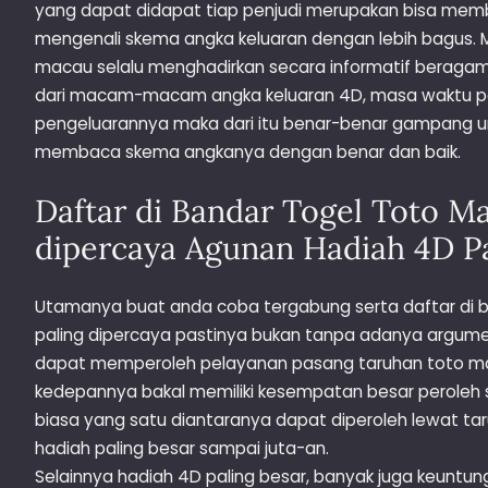
yang dapat didapat tiap penjudi merupakan bisa membi
mengenali skema angka keluaran dengan lebih bagus. M
macau selalu menghadirkan secara informatif beragam 
dari macam-macam angka keluaran 4D, masa waktu pe
pengeluarannya maka dari itu benar-benar gampang u
membaca skema angkanya dengan benar dan baik.
Daftar di Bandar Togel Toto M
dipercaya Agunan Hadiah 4D Pa
Utamanya buat anda coba tergabung serta daftar di 
paling dipercaya pastinya bukan tanpa adanya argum
dapat memperoleh pelayanan pasang taruhan toto maca
kedepannya bakal memiliki kesempatan besar peroleh 
biasa yang satu diantaranya dapat diperoleh lewat ta
hadiah paling besar sampai juta-an.
Selainnya hadiah 4D paling besar, banyak juga keuntu