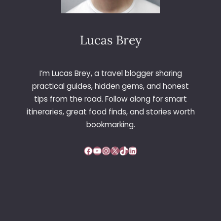
Lucas Brey
I’m Lucas Brey, a travel blogger sharing
practical guides, hidden gems, and honest
tips from the road. Follow along for smart
itineraries, great food finds, and stories worth
bookmarking.
Facebook
YouTube
Instagram
X
TikTok
LinkedIn