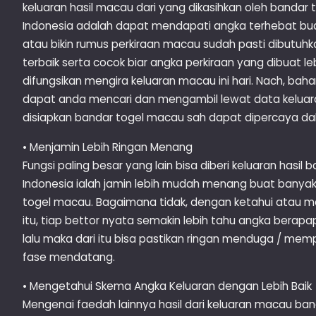
keluaran hasil macau dari yang dikasihkan oleh bandar
Indonesia adalah dapat mendapati angka terhebat bua
atau bikin rumus perkiraan macau sudah pasti dibutu
terbaik serta cocok biar angka perkiraan yang dibuat le
difungsikan mengira keluaran macau ini hari. Nach, baha
dapat anda mencari dan mengambil lewat data keluara
disiapkan bandar togel macau sah dapat dipercaya dal
• Menjamin Lebih Ringan Menang
Fungsi paling besar yang lain bisa diberi keluaran hasi
Indonesia ialah jamin lebih mudah menang buat banyak 
togel macau. Bagaimana tidak, dengan ketahui atau 
itu, tiap bettor nyata semakin lebih tahu angka berapa
lalu maka dari itu bisa pastikan ringan menduga / mem
fase mendatang.
• Mengetahui Skema Angka Keluaran dengan Lebih Baik
Mengenai faedah lainnya hasil dari keluaran macau ba