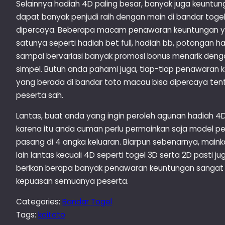
Selainnya hadiah 4D paling besar, banyak juga keuntu
dapat banyak penjudi raih dengan main di bandar toge
dipercaya. Beberapa macam penawaran keuntungan yan
satunya seperti hadiah bet full, hadiah bb, potongan ha
sampai bervariasi banyak promosi bonus menarik deng
simpel. Butuh anda pahami juga, tiap-tiap penawaran 
yang berada di bandar toto macau bisa dipercaya ten
peserta sah.
Lantas, buat anda yang ingin peroleh agunan hadiah 4D 
karena itu anda cuman perlu permainkan saja model p
pasang di 4 angka keluaran. Biarpun sebenarnya, mai
lain lantas kecuali 4D seperti togel 3D serta 2D pasti 
berikan berapa banyak penawaran keuntungan sangat 
kepuasan semuanya peserta.
Categories:
Bandar Togel
Tags:
koitoto