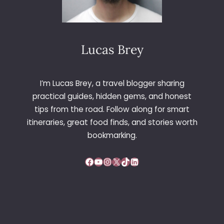
Lucas Brey
I’m Lucas Brey, a travel blogger sharing
practical guides, hidden gems, and honest
tips from the road. Follow along for smart
itineraries, great food finds, and stories worth
bookmarking.
Facebook
YouTube
Instagram
X
TikTok
LinkedIn