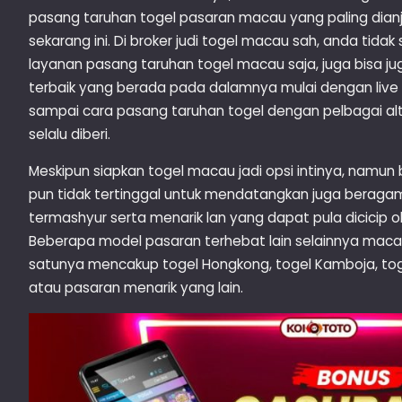
pasang taruhan togel pasaran macau yang paling dianj
sekarang ini. Di broker judi togel macau sah, anda t
layanan pasang taruhan togel macau saja, juga bisa j
terbaik yang berada pada dalamnya mulai dengan live 
sampai cara pasang taruhan togel dengan pelbagai al
selalu diberi.
Meskipun siapkan togel macau jadi opsi intinya, namu
pun tidak tertinggal untuk mendatangkan juga beragam
termashyur serta menarik lan yang dapat pula dicicip 
Beberapa model pasaran terhebat lain selainnya macau
satunya mencakup togel Hongkong, togel Kamboja, tog
atau pasaran menarik yang lain.