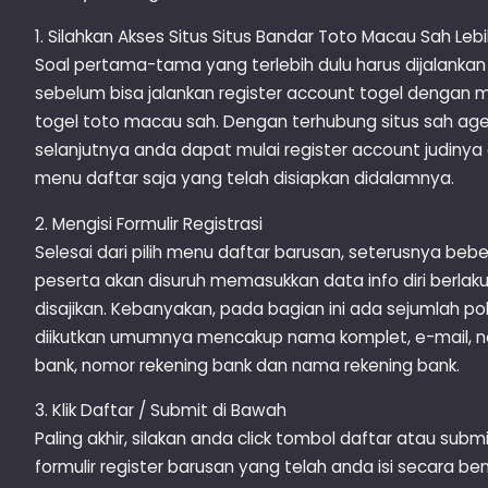
1. Silahkan Akses Situs Situs Bandar Toto Macau Sah Lebi
Soal pertama-tama yang terlebih dulu harus dijalankan 
sebelum bisa jalankan register account togel dengan
togel toto macau sah. Dengan terhubung situs sah age
selanjutnya anda dapat mulai register account judinya d
menu daftar saja yang telah disiapkan didalamnya.
2. Mengisi Formulir Registrasi
Selesai dari pilih menu daftar barusan, seterusnya be
peserta akan disuruh memasukkan data info diri berlaku 
disajikan. Kebanyakan, pada bagian ini ada sejumlah pol
diikutkan umumnya mencakup nama komplet, e-mail, n
bank, nomor rekening bank dan nama rekening bank.
3. Klik Daftar / Submit di Bawah
Paling akhir, silakan anda click tombol daftar atau sub
formulir register barusan yang telah anda isi secara be