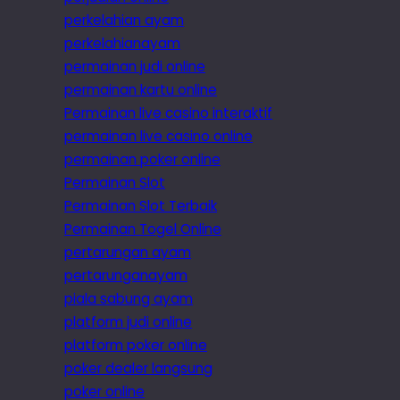
perkelahian ayam
perkelahianayam
permainan judi online
permainan kartu online
Permainan live casino interaktif
permainan live casino online
permainan poker online
Permainan Slot
Permainan Slot Terbaik
Permainan Togel Online
pertarungan ayam
pertarunganayam
piala sabung ayam
platform judi online
platform poker online
poker dealer langsung
poker online