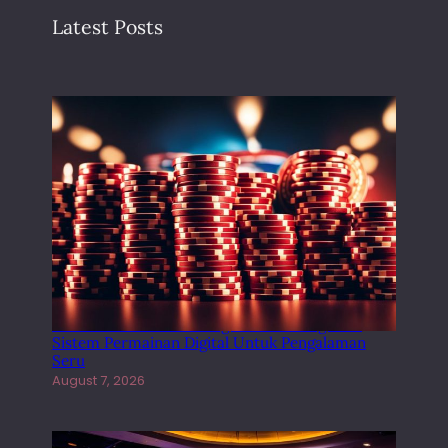
Latest Posts
Live Games Casino Mengenal Teknologi Dan
Sistem Permainan Digital Untuk Pengalaman
Seru
August 7, 2026