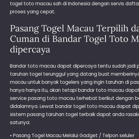
togel toto macau sah di Indonesia dengan servis daftar
proses yang cepat.
Pasang Togel Macau Terpilih 
Cuman di Bandar Togel Toto M
dipercaya
Bandar toto macau dapat dipercaya tentu sudah jadi 
taruhan togel terunggul yang datang buat memberinya
macau untuk banyak togelers yang ingin taruhan di pasar 
hanya hanya itu, akan tetapi bandar toto macau dapat
service pasang toto macau terhebat berikut dengan b
didalamnya. Lewat bandar togel toto macau dapat dipe
sistem pasang taruhan togel terbaik dapat anda rasa
satunya:
• Pasang Togel Macau Melalui Gadget / Telpon seluler