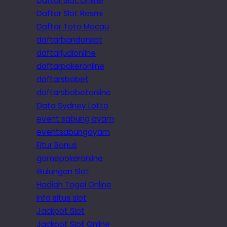
Daftar Slot Online
Daftar Slot Resmi
Daftar Toto Macau
daftarbandarslot
daftarjudionline
daftarpokeronline
daftarsbobet
daftarsbobetonline
Data Sydney Lotto
event sabung ayam
eventsabungayam
Fitur Bonus
gamepokeronline
Gulungan Slot
Hadiah Togel Online
info situs slot
Jackpot Slot
Jackpot Slot Online