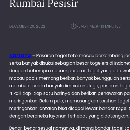
Rumbai Pesisir
⏱︎
DECEMBER 29, 2022
READ TIME:
9–13 MINUTES
KOITOTO
– Pasaran togel toto macau berkembang jadi 
serta banyak disukai sebagian besar togelers di Indones
dengan beberapa macam pasaran togel yang ada waktu
macau pools memang berikan banyak keunggulan serta 
membuat selalu banyak dimainkan. Juga, pasaran togel 
4 kalii tiap-tiap satu harinya dan berikan penawaran 
meringankan. Belum pula, memasangkan taruhan togel 
meringankan lantaran bisa dicapai lewat bandar togel 
dengan beraneka layanan terhebat yang didatangkan.
Benar-benar sesuai namanya, di mana bandar togel t