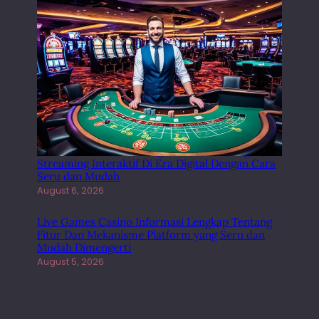
Live Games Casino Mengenal Perkembangan
Streaming Interaktif Di Era Digital Dengan Cara
Seru dan Mudah
August 6, 2026
Live Games Casino Informasi Lengkap Tentang
Fitur Dan Mekanisme Platform yang Seru dan
Mudah Dimengerti
August 5, 2026