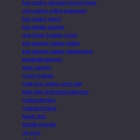
live casino dengan bonus besar
Live casino online Indonesia
live casino resmi
live dealer games
Live Draw Sydney Lotto
live games casino online
live games casino terpercaya
livedealergames
login olxtoto
Lotto Sydney
main live casino uang asli
Main Slot Gampang Menang
mainjudionline
mainslotonline
Mesin Slot
Mobile Friendly
olx toto