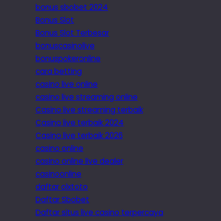
bonus sbobet 2024
Bonus Slot
Bonus Slot Terbesar
bonuscasinolive
bonuspokeronline
cara betting
casino live online
casino live streaming online
Casino live streaming terbaik
Casino live terbaik 2024
Casino live terbaik 2026
casino online
casino online live dealer
casinoonline
daftar olxtoto
Daftar Sbobet
Daftar situs live casino terpercaya