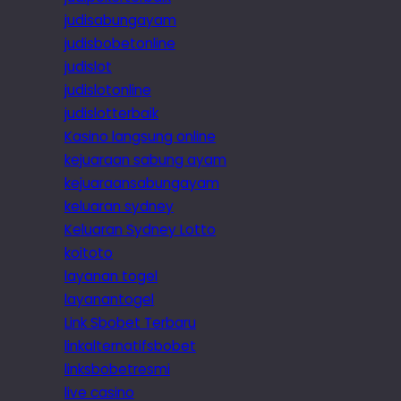
judisabungayam
judisbobetonline
judislot
judislotonline
judislotterbaik
Kasino langsung online
kejuaraan sabung ayam
kejuaraansabungayam
keluaran sydney
Keluaran Sydney Lotto
koitoto
layanan togel
layanantogel
Link Sbobet Terbaru
linkalternatifsbobet
linksbobetresmi
live casino