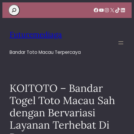
Search
Facebook
YouTube
Instagram
X
TikTok
Linke
Futuremediaga
Bandar Toto Macau Terpercaya
KOITOTO – Bandar
Togel Toto Macau Sah
dengan Bervariasi
Layanan Terhebat Di