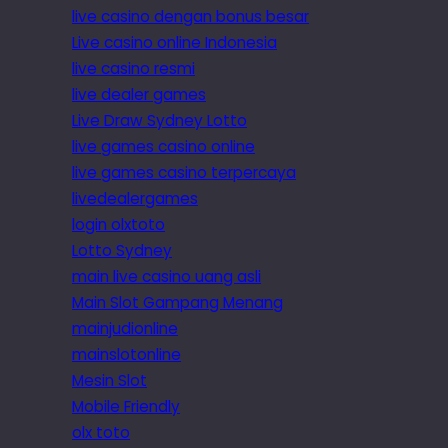
live casino dengan bonus besar
Live casino online Indonesia
live casino resmi
live dealer games
Live Draw Sydney Lotto
live games casino online
live games casino terpercaya
livedealergames
login olxtoto
Lotto Sydney
main live casino uang asli
Main Slot Gampang Menang
mainjudionline
mainslotonline
Mesin Slot
Mobile Friendly
olx toto