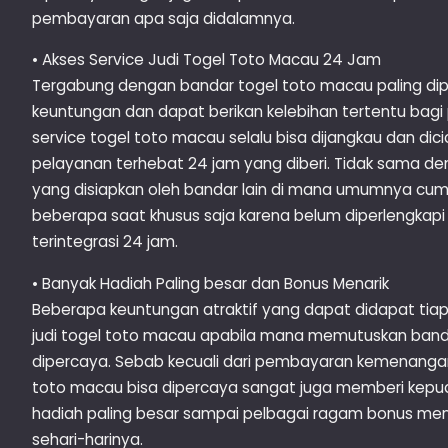
pembayaran apa saja didalamnya.
• Akses Service Judi Togel Toto Macau 24 Jam
Tergabung dengan bandar togel toto macau paling dipe
keuntungan dan dapat berikan kelebihan tertentu bagi 
service togel toto macau selalu bisa dijangkau dan dic
pelayanan terhebat 24 jam yang diberi. Tidak sama d
yang disiapkan oleh bandar lain di mana umumnya cum
beberapa saat khusus saja karena belum diperlengkap
terintegrasi 24 jam.
• Banyak Hadiah Paling besar dan Bonus Menarik
Beberapa keuntungan atraktif yang dapat didapat tiap
judi togel toto macau apabila mana memutuskan banda
dipercaya. Sebab kecuali dari pembayaran kemenanga
toto macau bisa dipercaya sangat juga memberi kepu
hadiah paling besar sampai pelbagai ragam bonus me
sehari-harinya.