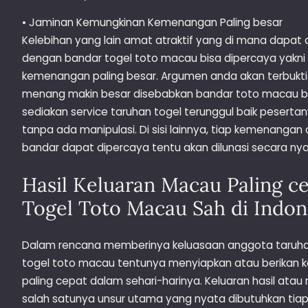
• Jaminan Kemungkinan Kemenangan Paling besar
Kelebihan yang lain amat atraktif yang di mana dapat
dengan bandar togel toto macau bisa dipercaya yakn
kemenangan paling besar. Argumen anda akan terbukt
menang makin besar disebabkan bandar toto macau bi
sediakan service taruhan togel terunggul baik pesertan
tanpa ada manipulasi. Di sisi lainnya, tiap kemenanga
bandar dapat dipercaya tentu akan dilunasi secara nya
Hasil Keluaran Macau Paling c
Togel Toto Macau Sah di Indon
Dalam rencana memberinya keluasaan anggota taruhan
togel toto macau tentunya menyiapkan atau berikan k
paling cepat dalam sehari-harinya. Keluaran hasil atau 
salah satunya unsur utama yang nyata dibutuhkan tiap-t