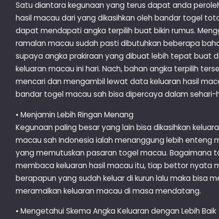
Satu diantara kegunaan yang terus dapat anda perole
hasil macau dari yang dikasihkan oleh bandar togel to
dapat mendapati angka terpilih buat bikin rumus. Me
ramalan macau sudah pasti dibutuhkan beberapa bahan
supaya angka prakiraan yang dibuat lebih tepat buat 
keluaran macau ini hari. Nach, bahan angka terpilih te
mencari dan mengambil lewat data keluaran hasil maca
bandar togel macau sah bisa dipercaya dalam sehari-h
• Menjamin Lebih Ringan Menang
Kegunaan paling besar yang lain bisa dikasihkan keluara
macau sah Indonesia ialah menanggung lebih enteng 
yang memutuskan pasaran togel macau. Bagaimana ta
membaca keluaran hasil macau itu, tiap bettor nyata m
berapapun yang sudah keluar di kurun lalu maka bisa m
meramalkan keluaran macau di masa mendatang.
• Mengetahui Skema Angka Keluaran dengan Lebih Baik