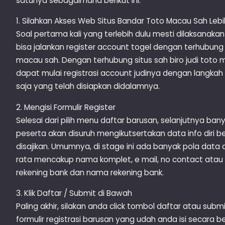
satunya sebagaimana berikut ini:
1. Silahkan Akses Web Situs Bandar Toto Macau Sah Lebi
Soal pertama kali yang terlebih dulu mesti dilaksanaka
bisa jalankan register account togel dengan terhubung
macau sah. Dengan terhubung situs sah biro judi tot
dapat mulai registrasi account judinya dengan langkah 
saja yang telah disiapkan didalamnya.
2. Mengisi Formulir Register
Selesai dari pilih menu daftar barusan, selanjutnya ba
peserta akan disuruh mengikutsertakan data info diri ben
disajikan. Umumnya, di stage ini ada banyak pola data di
rata mencakup nama komplet, e mail, no contact atau
rekening bank dan nama rekening bank.
3. Klik Daftar / Submit di Bawah
Paling akhir, silakan anda click tombol daftar atau sub
formulir registrasi barusan yang udah anda isi secara 