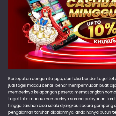
Bertepatan dengan itu juga, dari faksi bandar togel t
judi togel macau benar-benar mempermudah buat dija
memberinya kelapangan peserta memasangkan nomor t
togel toto macau memberinya sarana pelayanan taru
hingga taruhan bisa selalu dijangkau secara gampang s
pengalaman taruhan didalamnya, anda hanya butuh ter