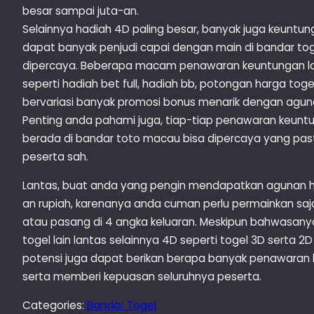
besar sampai juta-an.
Selainnya hadiah 4D paling besar, banyak juga keuntu
dapat banyak penjudi capai dengan main di bandar to
dipercaya. Beberapa macam penawaran keuntungan lain
seperti hadiah bet full, hadiah bb, potongan harga tog
bervariasi banyak promosi bonus menarik dengan aguna
Penting anda pahami juga, tiap-tiap penawaran keunt
berada di bandar toto macau bisa dipercaya yang pas
peserta sah.
Lantas, buat anda yang pengin mendapatkan agunan ha
an rupiah, karenanya anda cuman perlu permainkan sa
atau pasang di 4 angka keluaran. Meskipun bahwasany
togel lain lantas selainnya 4D seperti togel 3D serta 
potensi juga dapat berikan berapa banyak penawaran 
serta memberi kepuasan seluruhnya peserta.
Categories:
Bandar Togel