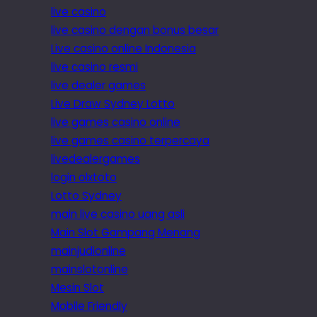
live casino
live casino dengan bonus besar
Live casino online Indonesia
live casino resmi
live dealer games
Live Draw Sydney Lotto
live games casino online
live games casino terpercaya
livedealergames
login olxtoto
Lotto Sydney
main live casino uang asli
Main Slot Gampang Menang
mainjudionline
mainslotonline
Mesin Slot
Mobile Friendly