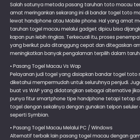
Salah satunya metoda pasang taruhan toto macau te
amat meringankan sekarang ini di bandar togel toto m
lewat handphone atau Mobile phone. Hal yang amat m
taruhan togel macau melalui gadget dipicu bisa dija
kapan pun lebih ringkas. Terkecuali itu, proses penemp
yang berikut pula ditanggung cepat dan ditegaskan a
meningkatkan banyak pengalaman terpilih dalam taruh
• Pasang Togel Macau Vs Wap
Pelayanan judi togel yang disiapkan bandar togel tot
diketahui mempermudah untuk seluruhnya penjudi. Jug
buat vs WAP yang didatangkan sebagai alternative jik
punya fitur smartphone tipe handphone tetapi tetap
togel dengan sekalinya dengan gunakan telpon seluler 
seperti Symbian.
• Pasang Togel Macau Melalui PC / Windows
Alternatif terbaik lain pasang togel macau dengan ga