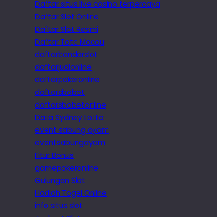
Daftar situs live casino terpercaya
Daftar Slot Online
Daftar Slot Resmi
Daftar Toto Macau
daftarbandarslot
daftarjudionline
daftarpokeronline
daftarsbobet
daftarsbobetonline
Data Sydney Lotto
event sabung ayam
eventsabungayam
Fitur Bonus
gamepokeronline
Gulungan Slot
Hadiah Togel Online
info situs slot