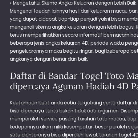
• Mengetahui Skema Angka Keluaran dengan Lebih Baik
Mengenai faedah lainnya hasil dari keluaran macau ba
yang dapat didapat tiap-tiap penjudi yakni bisa memb
mengenali skema angka keluaran dengan lebih bagus. K
terus memperlihatkan secara informatif bermacam has
beberapa jenis angka keluaran 4D, periode waktu peng
pengeluarannya maka begitu ringan bagi beberapa 
angkanya dengan benar dan baik.
Daftar di Bandar Togel Toto M
dipercaya Agunan Hadiah 4D Pa
Keutamaan buat anda coba tergabung serta daftar di
bisa dipercaya tentu bukan tidak ada argumen. Disam
memperoleh service pasang taruhan toto macau, tiap p
kedepannya akan miliki kesempatan besar peroleh se
satu diantaranya bisa diperoleh lewat taruhan togel 4