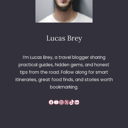
Lucas Brey
I’m Lucas Brey, a travel blogger sharing
practical guides, hidden gems, and honest
tips from the road. Follow along for smart
itineraries, great food finds, and stories worth
bookmarking.
Facebook
YouTube
Instagram
X
TikTok
LinkedIn