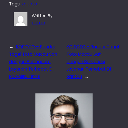
Tags:
koitoto
Written By:
admin
←
KOITOTO – Bandar
KOITOTO – Bandar Togel
Togel Toto Macau Sah
Toto Macau Sah
dengan Bermacam
dengan Bervariasi
Layanan Terhebat Di
Layanan Terhebat Di
Rawajitu Timur
Rantau
→