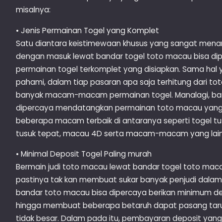
misalnya:
• Jenis Permainan Togel yang Komplet
Satu diantara keistimewaan khusus yang sangat menar
dengan masuk lewat bandar togel toto macau bisa dip
permainan togel terkomplet yang disiapkan. Sama hal
pahami, dalam tiap pasaran apa saja terhitung dari t
banyak macam-macam permainan togel. Manalagi, ban
dipercaya mendatangkan permainan toto macau yang 
beberapa macam terbaik di antaranya seperti togel tu
tusuk tepat, macau 4D serta macam-macam yang lain
• Minimal Deposit Togel Paling murah
Bermain judi toto macau lewat bandar togel toto mac
pastinya tak kan membuat sukar banyak penjudi dalam 
bandar toto macau bisa dipercaya berikan minimum de
hingga membuat beberapa betaruh dapat pasang tar
tidak besar. Dalam pada itu, pembayaran deposit yang 