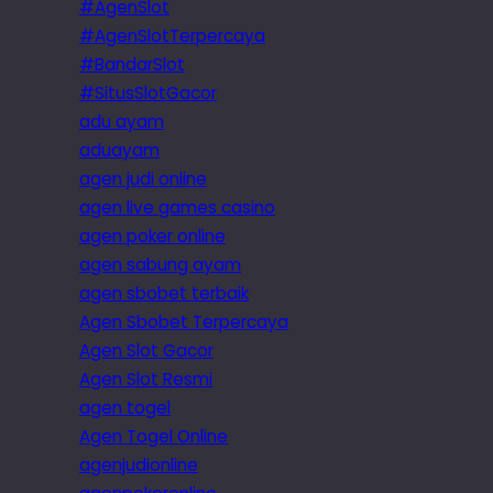
#AgenSlot
#AgenSlotTerpercaya
#BandarSlot
#SitusSlotGacor
adu ayam
aduayam
agen judi online
agen live games casino
agen poker online
agen sabung ayam
agen sbobet terbaik
Agen Sbobet Terpercaya
Agen Slot Gacor
Agen Slot Resmi
agen togel
Agen Togel Online
agenjudionline