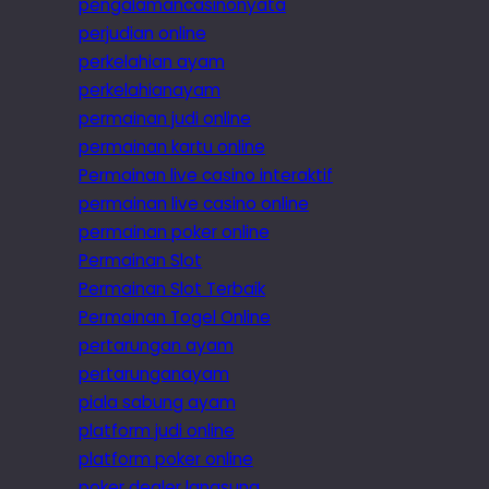
pengalamancasinonyata
perjudian online
perkelahian ayam
perkelahianayam
permainan judi online
permainan kartu online
Permainan live casino interaktif
permainan live casino online
permainan poker online
Permainan Slot
Permainan Slot Terbaik
Permainan Togel Online
pertarungan ayam
pertarunganayam
piala sabung ayam
platform judi online
platform poker online
poker dealer langsung