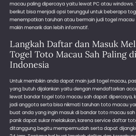
macau paling dipercaya yaitu lewat PC atau windows. T
berikut bisa menjadi opsi terunggul untuk beberapa to
menempatkan taruhan atau bermain judi togel macau
makin menarik dan lebih informatif.
Langkah Daftar dan Masuk Mel
Togel Toto Macau Sah Paling d
Indonesia
Untuk membikin anda dapat main judi togel macau, pas
yang butuh dijalankan yaitu dengan mendaftarkan accoun
lewat bandar togel toto macau sah dapat dipercaya,
jadi anggota serta bisa nikmati taruhan toto macau yan
buat anda yang ingin masuk di bandar toto macau sah 
panik dapat sukar melakukan, karena service daftar to
ditanggung begitu mempermudah serta dapat dijangka