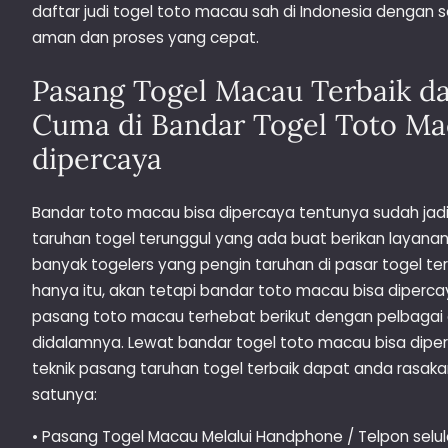
daftar judi togel toto macau sah di Indonesia dengan ser
aman dan proses yang cepat.
Pasang Togel Macau Terbaik 
Cuma di Bandar Togel Toto Ma
dipercaya
Bandar toto macau bisa dipercaya tentunya sudah ja
taruhan togel terunggul yang ada buat berikan layana
banyak togelers yang pengin taruhan di pasar togel terpi
hanya itu, akan tetapi bandar toto macau bisa dipercay
pasang toto macau terhebat berikut dengan pelbagai 
didalamnya. Lewat bandar togel toto macau bisa diper
teknik pasang taruhan togel terbaik dapat anda rasa
satunya:
• Pasang Togel Macau Melalui Handphone / Telpon selul