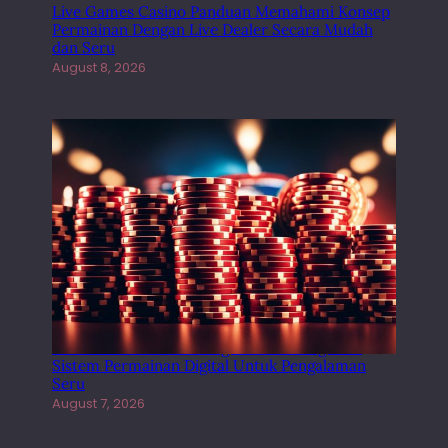
Live Games Casino Panduan Memahami Konsep
Permainan Dengan Live Dealer Secara Mudah
dan Seru
August 8, 2026
Live Games Casino Mengenal Teknologi Dan
Sistem Permainan Digital Untuk Pengalaman
Seru
August 7, 2026