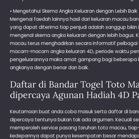
• Mengetahui Skema Angka Keluaran dengan Lebih Baik
Mengenai faedah lainnya hasil dari keluaran macau ba
yang dapat diterima tiap penjudi adalah sanggup bikin 
mengenal skema angka keluaran dengan lebih bagus. Ka
macau terus menghadirkan secara informatif pelbagai h
macam-macam angka keluaran 4D, periode waktu peng
pengeluarannya maka amat gampang bagi beberapa
angkanya dengan benar dan baik.
Daftar di Bandar Togel Toto M
dipercaya Agunan Hadiah 4D Pa
Keutamaan buat anda coba masuk serta daftar di band
dipercaya tentunya bukan tak ada argumen. Kecuali
memperoleh service pasang taruhan toto macau, tiap-t
kedepannya dapat punya kesempatan besar mendapa