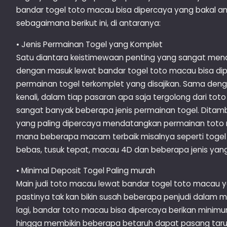
bandar togel toto macau bisa dipercaya yang bakal a
sebagaimana berikut ini, di antaranya:
• Jenis Permainan Togel yang Komplet
Satu diantara keistimewaan penting yang sangat men
dengan masuk lewat bandar togel toto macau bisa d
permainan togel terkomplet yang disajikan. Sama den
kenali, dalam tiap pasaran apa saja tergolong dari t
sangat banyak beberapa jenis permainan togel. Ditam
yang paling dipercaya mendatangkan permainan toto 
mana beberapa macam terbaik misalnya seperti togel 
bebas, tusuk tepat, macau 4D dan beberapa jenis yang 
• Minimal Deposit Togel Paling murah
Main judi toto macau lewat bandar togel toto macau 
pastinya tak kan bikin susah beberapa penjudi dalam m
lagi, bandar toto macau bisa dipercaya berikan minimu
hingga membikin beberapa betaruh dapat pasang tar