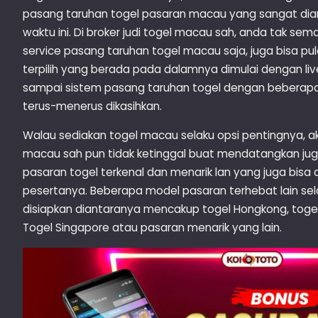
pasang taruhan togel pasaran macau yang sangat dian
waktu ini. Di broker judi togel macau sah, anda tak 
service pasang taruhan togel macau saja, juga bisa pu
terpilih yang berada pada dalamnya dimulai dengan liv
sampai sistem pasang taruhan togel dengan beberapa
terus-menerus dikasihkan.
Walau sediakan togel macau selaku opsi pentingnya, a
macau sah pun tidak ketinggal buat mendatangkan ju
pasaran togel terkenal dan menarik lan yang juga bisa d
pesertanya. Beberapa model pasaran terhebat lain se
disiapkan diantaranya mencakup togel Hongkong, togel
Togel Singapore atau pasaran menarik yang lain.