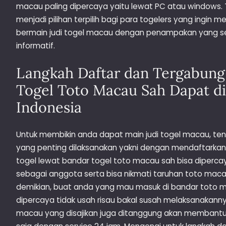
macau paling dipercaya yaitu lewat PC atau windows. T
menjadi pilihan terpilih bagi para togelers yang ingin
bermain judi togel macau dengan penampakan yang se
informatif.
Langkah Daftar dan Tergabung
Togel Toto Macau Sah Dapat d
Indonesia
Untuk membikin anda dapat main judi togel macau, ten
yang penting dilaksanakan yakni dengan mendaftarkan a
togel lewat bandar togel toto macau sah bisa diperca
sebagai anggota serta bisa nikmati taruhan toto maca
demikian, buat anda yang mau masuk di bandar toto m
dipercaya tidak usah risau bakal susah melaksanakanny
macau yang disajikan juga ditanggung akan membantu