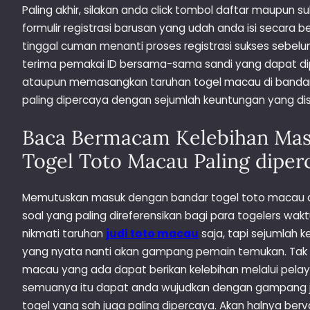
Paling akhir, silakan anda click tombol daftar maupun s
formulir registrasi barusan yang udah anda isi secara 
tinggal cuman menanti proses registrasi sukses sebe
terima pemakai ID bersama-sama sandi yang dapat d
ataupun memasangkan taruhan togel macau di bandar
paling dipercaya dengan sejumlah keuntungan yang dis
Baca Bermacam Kelebihan Mas
Togel Toto Macau Paling diper
Memutuskan masuk dengan bandar togel toto macau da
soal yang paling direferensikan bagi para togelers wak
nikmati taruhan
judi toto macau
saja, tapi sejumlah 
yang nyata nanti akan gampang pemain temukan. Tak
macau yang ada dapat berikan kelebihan melalui pela
semuanya itu dapat anda wujudkan dengan gampang 
togel yang sah juga paling dipercaya. Akan halnya berva