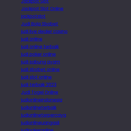
Jackpot Slot
Jackpot Slot Online
jackpotslot
Judi Bola Sbobet
judi live dealer casino
judi online
judi online terbaik
judi poker online
judi sabung ayam
judi sbobet online
judi slot online
judi terbaik 2023
Judi Togel Online
judionlineindonesia
judionlineterbaik
judionlineterpercaya
judionlineuangasli
judipokeronline