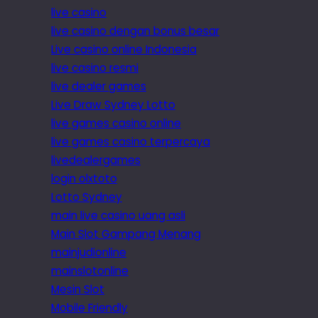
live casino
live casino dengan bonus besar
Live casino online Indonesia
live casino resmi
live dealer games
Live Draw Sydney Lotto
live games casino online
live games casino terpercaya
livedealergames
login olxtoto
Lotto Sydney
main live casino uang asli
Main Slot Gampang Menang
mainjudionline
mainslotonline
Mesin Slot
Mobile Friendly