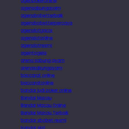
agenpokeronline
agensabungayam
agensbobetterbaik
agensbobetterpercaya
agenslotgacor
agenslotonline
agenslotresmi
agentogela
arena sabung ayam
arenasabungayam
baccarat online
baccaratonline
bandar judi poker online
Bandar Macau
Bandar Macau Online
Bandar Macau Terbaik
bandar sbobet resmi
bandar slot