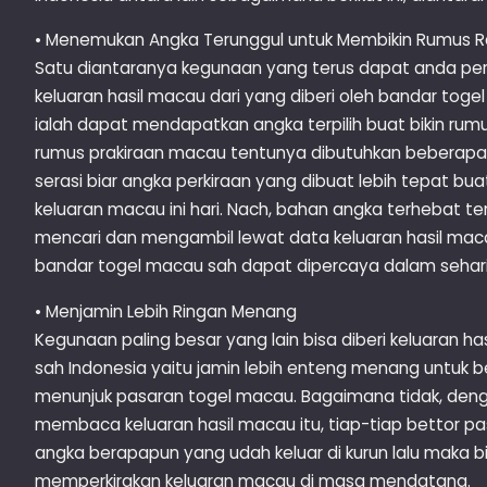
• Menemukan Angka Terunggul untuk Membikin Rumus 
Satu diantaranya kegunaan yang terus dapat anda p
keluaran hasil macau dari yang diberi oleh bandar toge
ialah dapat mendapatkan angka terpilih buat bikin ru
rumus prakiraan macau tentunya dibutuhkan beberapa 
serasi biar angka perkiraan yang dibuat lebih tepat b
keluaran macau ini hari. Nach, bahan angka terhebat 
mencari dan mengambil lewat data keluaran hasil maca
bandar togel macau sah dapat dipercaya dalam sehari
• Menjamin Lebih Ringan Menang
Kegunaan paling besar yang lain bisa diberi keluaran h
sah Indonesia yaitu jamin lebih enteng menang untuk 
menunjuk pasaran togel macau. Bagaimana tidak, den
membaca keluaran hasil macau itu, tiap-tiap bettor pa
angka berapapun yang udah keluar di kurun lalu maka b
memperkirakan keluaran macau di masa mendatang.