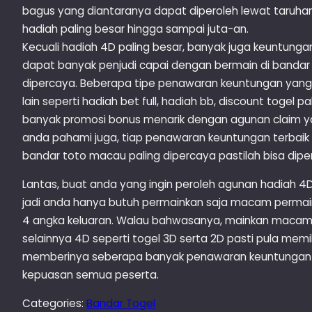
bagus yang diantaranya dapat diperoleh lewat taruha
hadiah paling besar hingga sampai juta-an.
Kecuali hadiah 4D paling besar, banyak juga keuntunga
dapat banyak penjudi capai dengan bermain di bandar
dipercaya. Beberapa tipe penawaran keuntungan yang l
lain seperti hadiah bet full, hadiah bb, discount togel
banyak promosi bonus menarik dengan agunan claim y
anda pahami juga, tiap penawaran keuntungan terbaik
bandar toto macau paling dipercaya pastilah bisa dip
Lantas, buat anda yang ingin peroleh agunan hadiah 4D 
jadi anda hanya butuh permainkan saja macam permai
4 angka keluaran. Walau bahwasanya, mainkan macam p
selainnya 4D seperti togel 3D serta 2D pasti pula memil
memberinya seberapa banyak penawaran keuntungan b
kepuasan semua peserta.
Categories:
Bandar Togel