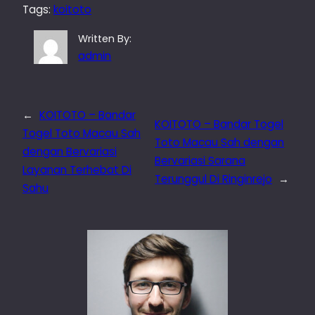
Tags:
koitoto
Written By:
admin
←
KOITOTO – Bandar
KOITOTO – Bandar Togel
Togel Toto Macau Sah
Toto Macau Sah dengan
dengan Bervariasi
Bervariasi Sarana
Layanan Terhebat Di
Terunggul Di Ringinrejo
→
Sahu