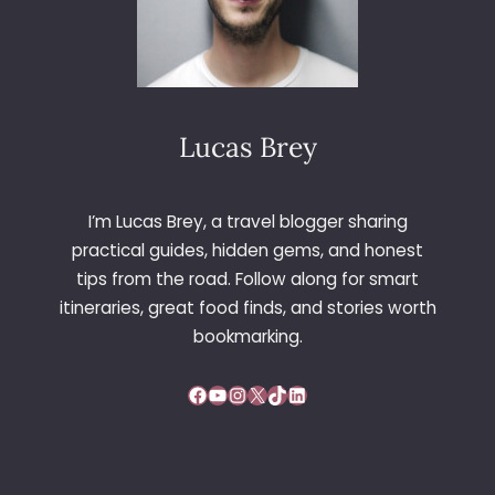
Lucas Brey
I’m Lucas Brey, a travel blogger sharing
practical guides, hidden gems, and honest
tips from the road. Follow along for smart
itineraries, great food finds, and stories worth
bookmarking.
Facebook
YouTube
Instagram
X
TikTok
LinkedIn