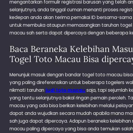
mengantarkan formulir registrasi barusan yang telah an
selanjutnya, anda tinggal cuman menanti proses regis
kedepan anda akan terima pemakai ID bersama-sama s
untuk membuka ataupun memasangkan taruhan togel m
macau sah serta dapat dipercaya dengan beberapa ke
Baca Beraneka Kelebihan Masu
Togel Toto Macau Bisa diperca
Menunjuk masuk dengan bandar togel toto macau bisa 
yang paling direferensikan untuk beberapa togelers wak
nikmati taruhan
judi toto macau
saja, tapi sejumlah 
yang tentu selanjutnya bakal ringan pemain peroleh. T
macau yang ada bisa berikan kelebihan melalui pelay
dapat anda wujudkan secara mudah apabila mana mas
sah juga dapat dipercaya. Adapun beraneka kelebihan 
macau paling dipercaya yang bisa anda temukan sal