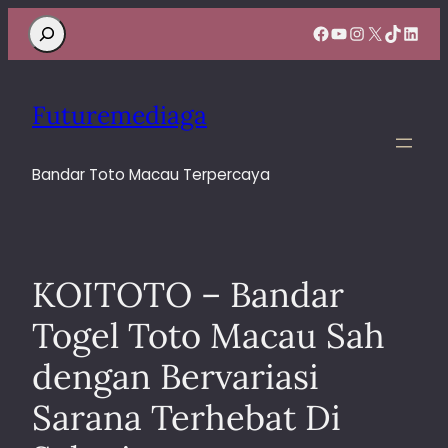
Search
Facebook
YouTube
Instagram
X
TikTok
Linke
Futuremediaga
Bandar Toto Macau Terpercaya
KOITOTO – Bandar
Togel Toto Macau Sah
dengan Bervariasi
Sarana Terhebat Di