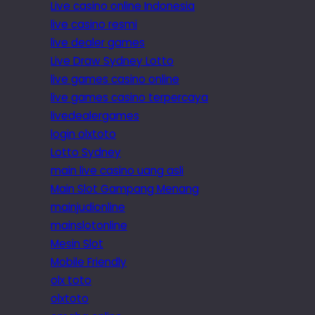
Live casino online Indonesia
live casino resmi
live dealer games
Live Draw Sydney Lotto
live games casino online
live games casino terpercaya
livedealergames
login olxtoto
Lotto Sydney
main live casino uang asli
Main Slot Gampang Menang
mainjudionline
mainslotonline
Mesin Slot
Mobile Friendly
olx toto
olxtoto