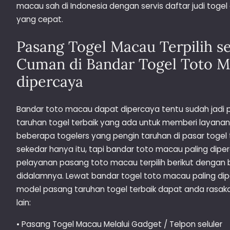
macau sah di Indonesia dengan servis daftar judi tog
yang cepat.
Pasang Togel Macau Terpilih 
Cuman di Bandar Togel Toto M
dipercaya
Bandar toto macau dapat dipercaya tentu sudah jadi 
taruhan togel terbaik yang ada untuk memberi layana
beberapa togelers yang pengin taruhan di pasar togel t
sekedar hanya itu, tapi bandar toto macau paling dip
pelayanan pasang toto macau terpilih berikut dengan
didalamnya. Lewat bandar togel toto macau paling dip
model pasang taruhan togel terbaik dapat anda rasa
lain:
• Pasang Togel Macau Melalui Gadget / Telpon seluler