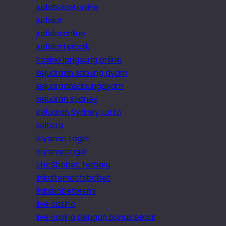
judisbobetonline
judislot
judislotonline
judislotterbaik
Kasino langsung online
kejuaraan sabung ayam
kejuaraansabungayam
keluaran sydney
Keluaran Sydney Lotto
koitoto
layanan togel
layanantogel
Link Sbobet Terbaru
linkalternatifsbobet
linksbobetresmi
live casino
live casino dengan bonus besar