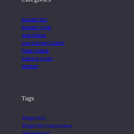
Bandar Slot
Bandar Togel
Judi Online
Live Games Casino
Poker Online
Sabung Ayam
Sbobet
Tags
#AgenSlot
#AgenSlotTerpercaya
#BandarSlot