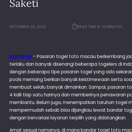
Saketi
⏱︎
DECEMBER 29, 2022
READ TIME:
9–13 MINUTES
KOITOTO
– Pasaran togel toto macau berkembang jad
terlaku dan banyak disenangi beberapa togelers di Ind
dengan beberapa tipe pasaran togel yang ada sekara
pools memang berikan banyak keistimewaan serta soal 
membuat selalu banyak dimainkan. Sampai, pasaran tog
4 kalii tiap satu harinya dan memberinya penawaran 
membantu. Belum juga, menempatkan taruhan togel ma
mempermudah sebab bisa dijangkau lewat bandar togel
dengan bervariasi layanan terpilih yang didatangkan.
Amat sesuai namanya, di mana bandar togel toto ma