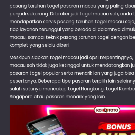
pasang taruhan togel pasaran macau yang paling disa
penjudi sekarang. Di broker judi togel macau sah, anda
mendapatkan servis pasang taruhan togel macau saja,
tiap layanan terunggul yang berada di dalamnya dimulai
macau, sampai teknik pasang taruhan togel dengan be
komplet yang selalu diberi.
Meskipun siapkan togel macau jadi opsi terpentingnya, 
macau sah tidak juga ketinggal untuk mendatangkan 
pasaran togel popular serta menarik lan yang juga bisa 
pesertanya. Beberapa tipe pasaran terpilih lain selain
salah satunya mencakup togel Hongkong, togel Kamboj
Singapore atau pasaran menarik yang lain.