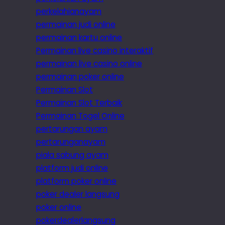
perkelahianayam
permainan judi online
permainan kartu online
Permainan live casino interaktif
permainan live casino online
permainan poker online
Permainan Slot
Permainan Slot Terbaik
Permainan Togel Online
pertarungan ayam
pertarunganayam
piala sabung ayam
platform judi online
platform poker online
poker dealer langsung
poker online
pokerdealerlangsung