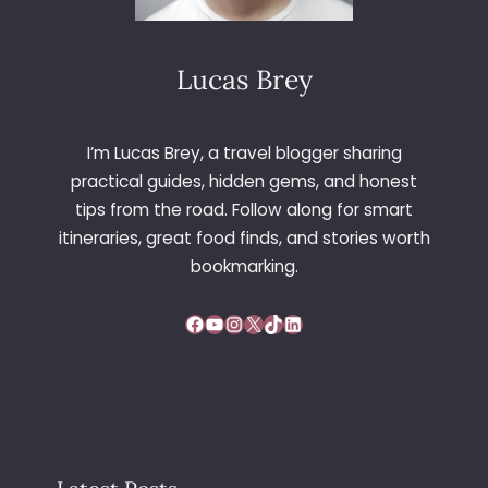
Lucas Brey
I’m Lucas Brey, a travel blogger sharing
practical guides, hidden gems, and honest
tips from the road. Follow along for smart
itineraries, great food finds, and stories worth
bookmarking.
Facebook
YouTube
Instagram
X
TikTok
LinkedIn