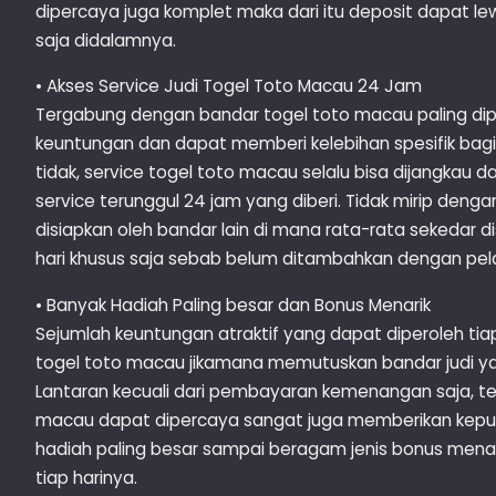
dipercaya juga komplet maka dari itu deposit dapat 
saja didalamnya.
• Akses Service Judi Togel Toto Macau 24 Jam
Tergabung dengan bandar togel toto macau paling dip
keuntungan dan dapat memberi kelebihan spesifik bagi
tidak, service togel toto macau selalu bisa dijangkau 
service terunggul 24 jam yang diberi. Tidak mirip den
disiapkan oleh bandar lain di mana rata-rata sekedar 
hari khusus saja sebab belum ditambahkan dengan pela
• Banyak Hadiah Paling besar dan Bonus Menarik
Sejumlah keuntungan atraktif yang dapat diperoleh tiap
togel toto macau jikamana memutuskan bandar judi ya
Lantaran kecuali dari pembayaran kemenangan saja, 
macau dapat dipercaya sangat juga memberikan kep
hadiah paling besar sampai beragam jenis bonus mena
tiap harinya.