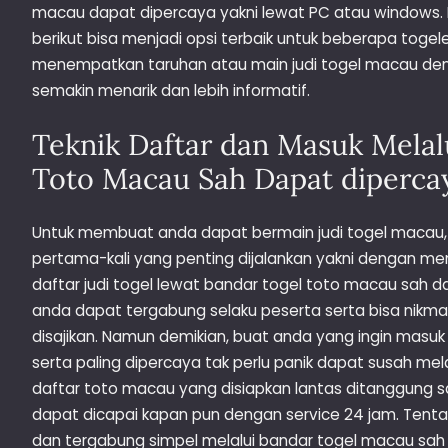
macau dapat dipercaya yakni lewat PC atau windows. P
berikut bisa menjadi opsi terbaik untuk beberapa togel
menempatkan taruhan atau main judi togel macau d
semakin menarik dan lebih informatif.
Teknik Daftar dan Masuk Melal
Toto Macau Sah Dapat diperca
Untuk membuat anda dapat bermain judi togel macau,
pertama-kali yang penting dijalankan yakni dengan men
daftar judi togel lewat bandar togel toto macau sah 
anda dapat tergabung selaku peserta serta bisa nikm
disajikan. Namun demikian, buat anda yang ingin masu
serta paling dipercaya tak perlu panik dapat susah me
daftar toto macau yang disiapkan lantas ditanggung
dapat dicapai kapan pun dengan service 24 jam. Tenta
dan tergabung simpel melalui bandar togel macau sah p