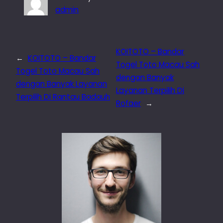
admin
KOITOTO – Bandar
←
KOITOTO – Bandar
Togel Toto Macau Sah
Togel Toto Macau Sah
dengan Banyak
dengan Banyak Layanan
Layanan Terpilih Di
Terpilih Di Rantau Badauh
Rofaer
→