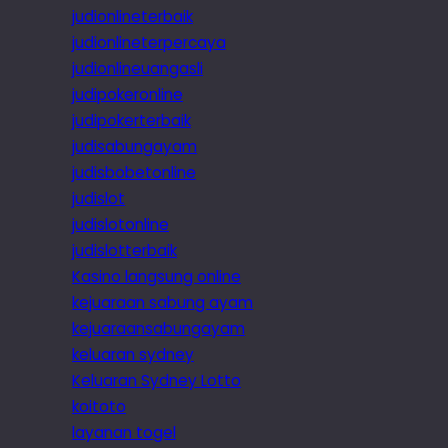
judionlineterbaik
judionlineterpercaya
judionlineuangasli
judipokeronline
judipokerterbaik
judisabungayam
judisbobetonline
judislot
judislotonline
judislotterbaik
Kasino langsung online
kejuaraan sabung ayam
kejuaraansabungayam
keluaran sydney
Keluaran Sydney Lotto
koitoto
layanan togel