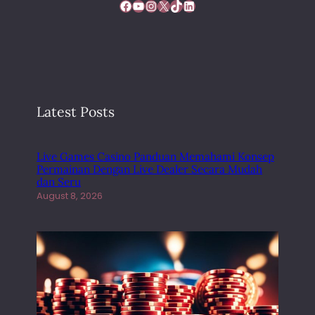
Facebook
YouTube
Instagram
X
TikTok
LinkedIn
Latest Posts
Live Games Casino Panduan Memahami Konsep
Permainan Dengan Live Dealer Secara Mudah
dan Seru
August 8, 2026