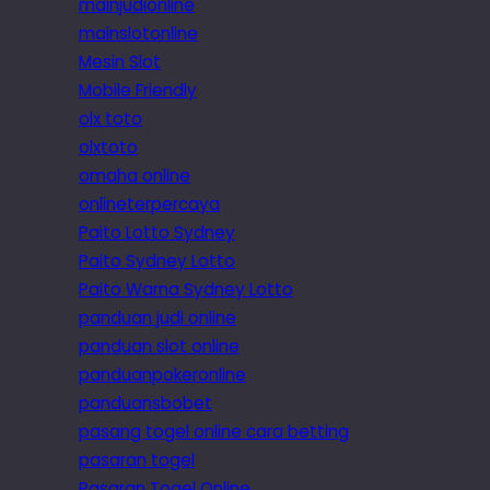
mainjudionline
mainslotonline
Mesin Slot
Mobile Friendly
olx toto
olxtoto
omaha online
onlineterpercaya
Paito Lotto Sydney
Paito Sydney Lotto
Paito Warna Sydney Lotto
panduan judi online
panduan slot online
panduanpokeronline
panduansbobet
pasang togel online cara betting
pasaran togel
Pasaran Togel Online