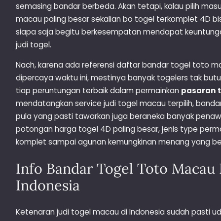
semasing bandar berbeda. Akan tetapi, kalau pilih ma
macau paling besar sekalian bo togel terkomplet 4D bis
siapa saja begitu berkesempatan mendapat keuntunga
judi togel.
Nach, karena ada referensi daftar bandar togel toto 
dipercaya waktu ini, mestinya banyak togelers tak but
tiap peruntungan terbaik dalam permainkan
pasaran 
mendatangkan service judi togel macau terpilih, banda
pula yang pasti tawarkan juga beraneka banyak penaw
potongan harga togel 4D paling besar, jenis type per
komplet sampai agunan kemungkinan menang yang beg
Info Bandar Togel Toto Macau P
Indonesia
Ketenaran judi togel macau di Indonesia sudah pasti