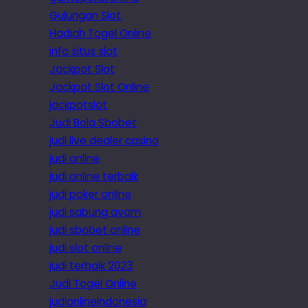
Gulungan Slot
Hadiah Togel Online
info situs slot
Jackpot Slot
Jackpot Slot Online
jackpotslot
Judi Bola Sbobet
judi live dealer casino
judi online
judi online terbaik
judi poker online
judi sabung ayam
judi sbobet online
judi slot online
judi terbaik 2023
Judi Togel Online
judionlineindonesia