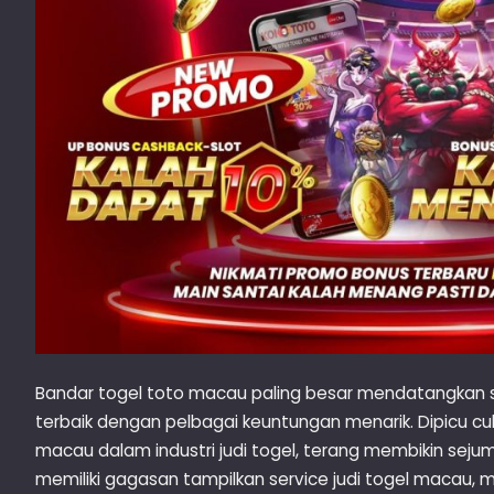
Bandar togel toto macau paling besar mendatangkan s
terbaik dengan pelbagai keuntungan menarik. Dipicu cu
macau dalam industri judi togel, terang membikin sejum
memiliki gagasan tampilkan service judi togel macau,