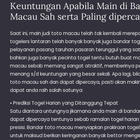
Keuntungan Apabila Main di Ba
Macau Sah serta Paling diperc
Saat ini, main judi toto macau telah tak kembali mere
togelers lantaran telah banyak banyak juga bandar toge
pelayanan pasang taruhan pasaran terunggul yang satu
bahkan juga banyak pecinta togel tentu butuh buat mai
macau sebab memang sangat atraktif, memberinya 
menang s/d keuntungan yang besar sekali. Apa lagi, bil
toto macau sah dan dapat dipercaya, pasti akan mak
dapat anda raih salah satunya:
• Prediksi Togel Harian yang Ditanggung Tepat
Satu diantara untungnya jikamana anda main di bandar
dapat dipercaya tentunya sebab ramalan togel harian
presisi. Bandar toto macau menyiapkan prakiraan toge
untuk maksud berikan keringanan banyak bettor meng