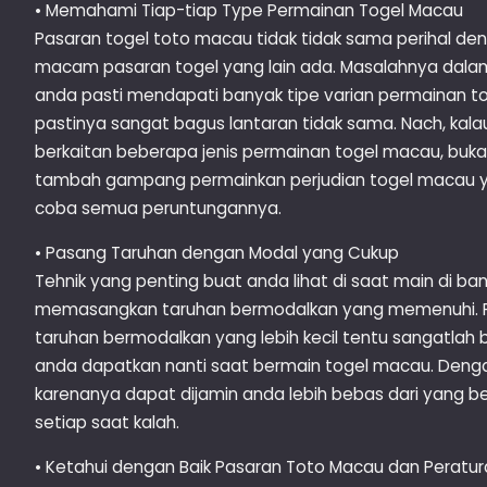
• Memahami Tiap-tiap Type Permainan Togel Macau
Pasaran togel toto macau tidak tidak sama perihal 
macam pasaran togel yang lain ada. Masalahnya dala
anda pasti mendapati banyak tipe varian permainan t
pastinya sangat bagus lantaran tidak sama. Nach, kal
berkaitan beberapa jenis permainan togel macau, bukan
tambah gampang permainkan perjudian togel macau y
coba semua peruntungannya.
• Pasang Taruhan dengan Modal yang Cukup
Tehnik yang penting buat anda lihat di saat main di ba
memasangkan taruhan bermodalkan yang memenuhi. 
taruhan bermodalkan yang lebih kecil tentu sangatlah 
anda dapatkan nanti saat bermain togel macau. Deng
karenanya dapat dijamin anda lebih bebas dari yang be
setiap saat kalah.
• Ketahui dengan Baik Pasaran Toto Macau dan Peratu