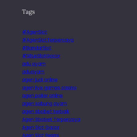
Tags
#AgenSlot
#AgenSlotTerpercaya
#BandarSlot
#SitusSlotGacor
adu ayam
aduayam
agen judi online
agen live games casino
agen poker online
agen sabung ayam
agen sbobet terbaik
Agen Sbobet Terpercaya
Agen Slot Gacor
Agen Slot Resmi