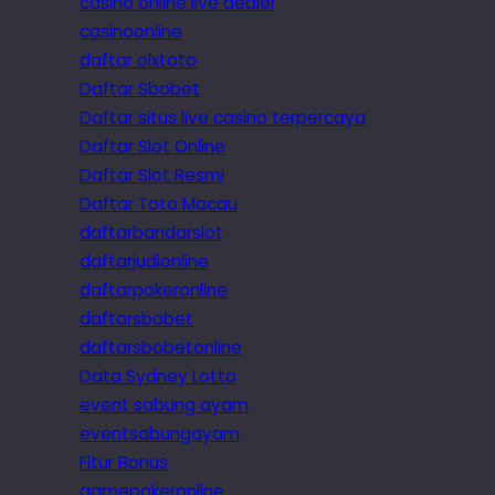
casino online live dealer
casinoonline
daftar olxtoto
Daftar Sbobet
Daftar situs live casino terpercaya
Daftar Slot Online
Daftar Slot Resmi
Daftar Toto Macau
daftarbandarslot
daftarjudionline
daftarpokeronline
daftarsbobet
daftarsbobetonline
Data Sydney Lotto
event sabung ayam
eventsabungayam
Fitur Bonus
gamepokeronline