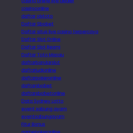
casino online live dealer
casinoonline
daftar olxtoto
Daftar Sbobet
Daftar situs live casino terpercaya
Daftar Slot Online
Daftar Slot Resmi
Daftar Toto Macau
daftarbandarslot
daftarjudionline
daftarpokeronline
daftarsbobet
daftarsbobetonline
Data Sydney Lotto
event sabung ayam
eventsabungayam
Fitur Bonus
gamepokeronline