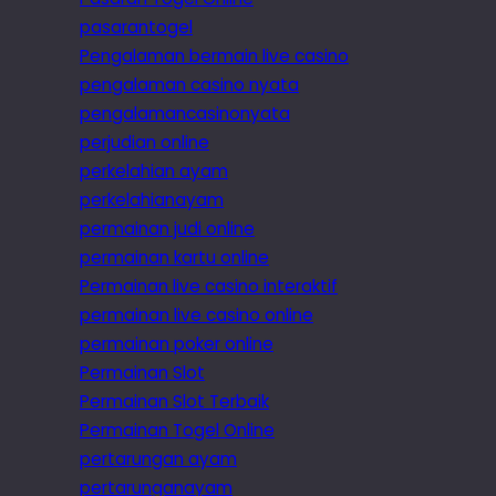
pasarantogel
Pengalaman bermain live casino
pengalaman casino nyata
pengalamancasinonyata
perjudian online
perkelahian ayam
perkelahianayam
permainan judi online
permainan kartu online
Permainan live casino interaktif
permainan live casino online
permainan poker online
Permainan Slot
Permainan Slot Terbaik
Permainan Togel Online
pertarungan ayam
pertarunganayam