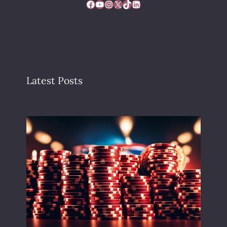
Facebook
YouTube
Instagram
X
TikTok
LinkedIn
Latest Posts