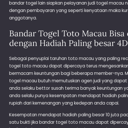
bandar togel lain siapkan pelayanan judi togel macau
dengan pembayaran yang seperti kenyataan maka k
anggotanya.
Bandar Togel Toto Macau Bisa 
dengan Hadiah Paling besar 4D 
Sebagai penyuplai taruhan toto macau yang paling r
togel toto macau dapat dipercaya terus mengesankan
bermacam keuntungan bagi beberapa member-nya. Maka
togel macau butuh memutuskan agen judi yang dapat d
anda selaku bettor susah terima banyak keuntungan 
anda selalu punya kesempatan mendapat hadiah paling
rupiah dari kemenangan yang kedepan anda capai.
Kesempatan mendapat hadiah paling besar 10 juta pada 
satu bukti jika bandar togel toto macau dapat diperc