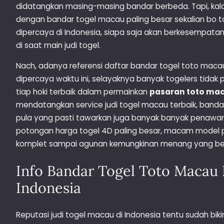
didatangkan masing-masing bandar berbeda. Tapi, ka
dengan bandar togel macau paling besar sekalian bo t
dipercaya di Indonesia, siapa saja akan berkesempata
di saat main judi togel.
Nach, adanya referensi daftar bandar togel toto maca
dipercaya waktu ini, selayaknya banyak togelers tidak 
tiap hoki terbaik dalam permainkan
pasaran toto ma
mendatangkan service judi togel macau terbaik, banda
pula yang pasti tawarkan juga banyak banyak penawar
potongan harga togel 4D paling besar, macam model
komplet sampai agunan kemungkinan menang yang beg
Info Bandar Togel Toto Macau P
Indonesia
Reputasi judi togel macau di Indonesia tentu sudah bikin