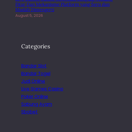
Fitur Dan Mekanisme Platform yang Seru dan
Mudah Dimengerti
August 5, 2026
Categories
Bandar Slot
Bandar Togel
Judi Online
Live Games Casino
Poker Online
Sabung Ayam
Sbobet