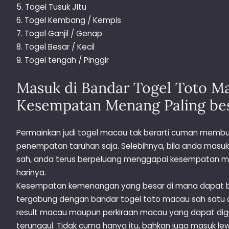
5. Togel Tusuk JItu
6. Togel Kembang / Kempis
7. Togel Ganjil / Genap
8. Togel Besar / Kecil
9. Togel tengah / Pinggir
Masuk di Bandar Togel Toto M
Kesempatan Menang Paling be
Permainkan judi togel macau tak berarti cuman memb
penempatan taruhan saja. Selebihnya, bila anda masuk
sah, anda terus berpeluang menggapai kesempatan me
harinya.
Kesempatan kemenangan yang besar di mana dapat ban
tergabung dengan bandar togel toto macau sah satu d
result macau maupun perkiraan macau yang dapat dig
terunggul. Tidak cuma hanya itu, bahkan juga masuk l