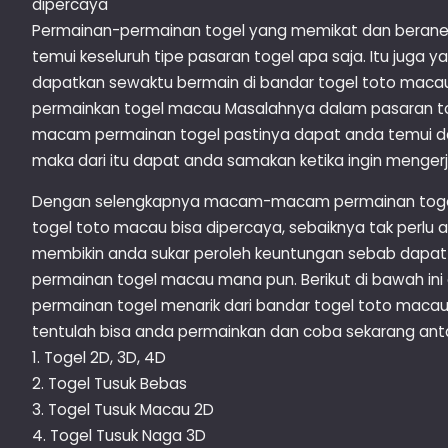
dipercaya
Permainan-permainan togel yang memikat dan beranek
temui keseluruh tipe pasaran togel apa saja. Itu juga 
dapatkan sewaktu bermain di bandar togel toto maca
permainkan togel macau Masalahnya dalam pasaran to
macam permainan togel pastinya dapat anda temui 
maka dari itu dapat anda samakan ketika ingin mengerj
Dengan selengkapnya macam-macam permainan togel 
togel toto macau bisa dipercaya, sebaiknya tak perlu 
membikin anda sukar peroleh keuntungan sebab dapat
permainan togel macau mana pun. Berikut di bawah ini
permainan togel menarik dari bandar togel toto macau
tentulah bisa anda permainkan dan coba sekarang antar
1. Togel 2D, 3D, 4D
2. Togel Tusuk Bebas
3. Togel Tusuk Macau 2D
4. Togel Tusuk Naga 3D