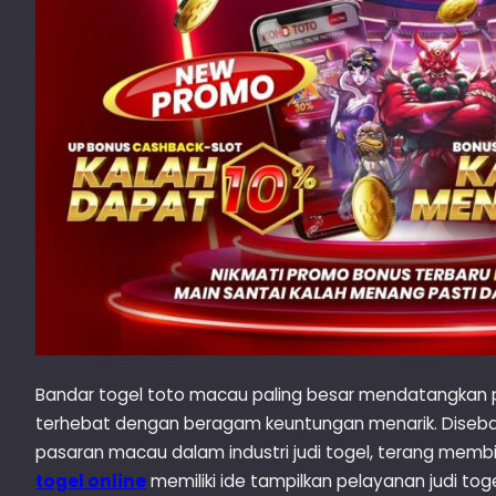
Bandar togel toto macau paling besar mendatangkan 
terhebat dengan beragam keuntungan menarik. Diseba
pasaran macau dalam industri judi togel, terang membi
togel online
memiliki ide tampilkan pelayanan judi to