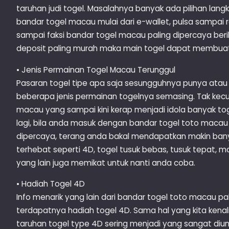
taruhan judi togel. Masalahnya banyak ada pilihan lan
bandar togel macau mulai dari e-wallet, pulsa sampai r
sampai faksi bandar togel macau paling dipercaya ber
deposit paling murah maka main togel dapat membuat 
• Jenis Permainan Togel Macau Terunggul
Pasaran togel tipe apa saja sesungguhnya punya atau
beberapa jenis permainan togelnya semasing. Tak kecu
macau yang sampai kini kerap menjadi idola banyak tog
lagi, bila anda masuk dengan bandar togel toto macau 
dipercaya, terang anda bakal mendapatkan makin bany
terhebat seperti 4D, togel tusuk bebas, tusuk tepa
yang lain juga memikat untuk nanti anda coba.
• Hadiah Togel 4D
Info menarik yang lain dari bandar togel toto macau pal
terdapatnya hadiah togel 4D. Sama hal yang kita kenal
taruhan togel type 4D sering menjadi yang sangat diu