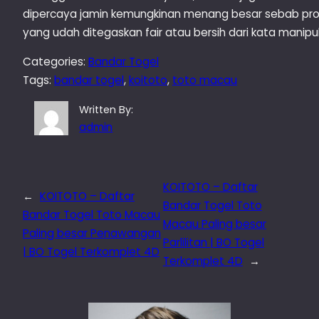
dipercaya jamin kemungkinan menang besar sebab pr
yang udah ditegaskan fair atau bersih dari kata manipul
Categories:
Bandar Togel
Tags:
bandar togel
, 
koitoto
, 
toto macau
Written By:
admin
KOITOTO – Daftar
←
KOITOTO – Daftar
Bandar Togel Toto
Bandar Togel Toto Macau
Macau Paling besar
Paling besar Penawangan
Parlilitan | BO Togel
| BO Togel Terkomplet 4D
Terkomplet 4D
→