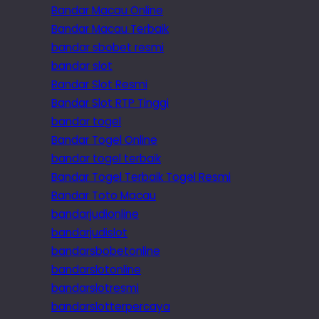
Bandar Macau Online
Bandar Macau Terbaik
bandar sbobet resmi
bandar slot
Bandar Slot Resmi
Bandar Slot RTP Tinggi
bandar togel
Bandar Togel Online
bandar togel terbaik
Bandar Togel Terbaik Togel Resmi
Bandar Toto Macau
bandarjudionline
bandarjudislot
bandarsbobetonline
bandarslotonline
bandarslotresmi
bandarslotterpercaya